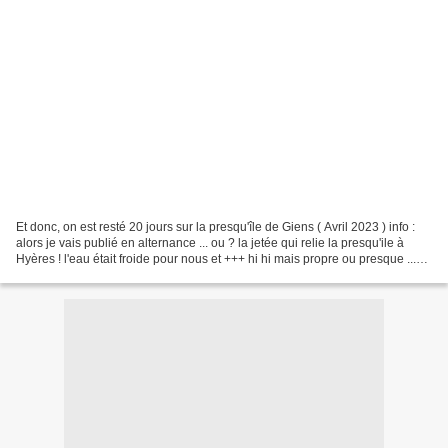
Et donc, on est resté 20 jours sur la presqu'île de Giens ( Avril 2023 ) info :
alors je vais publié en alternance ... ou ? la jetée qui relie la presqu'ile à
Hyères ! l'eau était froide pour nous et +++ hi hi mais propre ou presque ...
cette route était...