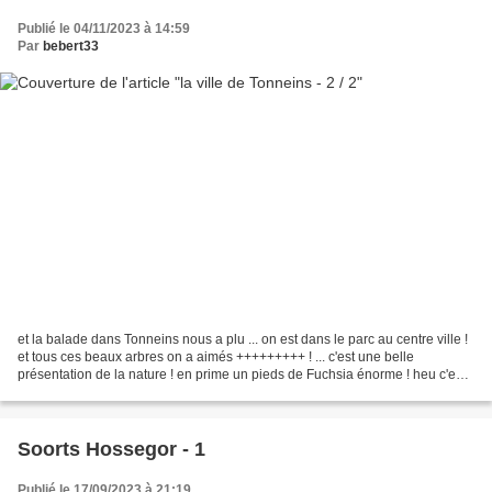
Publié le 04/11/2023 à 14:59
Par
bebert33
et la balade dans Tonneins nous a plu ... on est dans le parc au centre ville !
et tous ces beaux arbres on a aimés +++++++++ ! ... c'est une belle
présentation de la nature ! en prime un pieds de Fuchsia énorme ! heu c'est
une ancolie ! ... que c'est...
Soorts Hossegor - 1
Publié le 17/09/2023 à 21:19