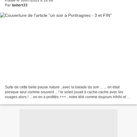
Publié le 30/07/2022 à 16:06
Par
bebert33
Suite de cette belle pause nature , avec la balade du soir ... ... on était
presque seul comme souvent ... ! le soleil jouait à cache-cache avec les
nuages alors ! ... on en a profités +++ , notre télé comme toujours hihihi et un
peu plus tard waouhhhhhhhhhhhhh...