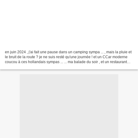
en juin 2024 , j'ai fait une pause dans un camping sympa ... , mais la pluie et
le bruit de la route ? je ne suis resté qu'une journée ! et un CCar moderne
coucou à ces hollandais sympas ... ... ma balade du soir , et un restaurant
huppé, avec leur lac...