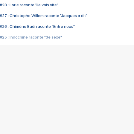
28 : Lorie raconte "Je vais vite"
#27 : Christophe Willem raconte "Jacques a dit"
#26 : Chimène Badi raconte "Entre nous"
#25 : Indochine raconte "3e sexe"
#24 : Zaho raconte "C'est chelou"
#23 : Patrick Bruel raconte "Au café des délices"
#22 : Kyo raconte "Le chemin"
#21 : Nolwenn Leroy raconte "Cassé"
#20 : Patrick Hernandez raconte "Born to be alive"
#19 : Lorie raconte "Près de moi"
#18 : Michael Jones raconte "A nos actes manqués" (avec Jean-Jacque
#17 : Khaled raconte "Aïcha"