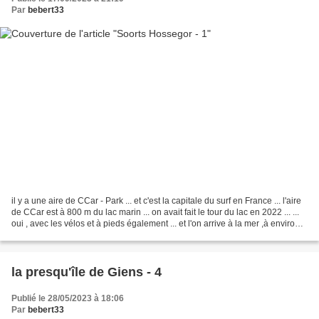
Par
bebert33
il y a une aire de CCar - Park ... et c'est la capitale du surf en France ... l'aire
de CCar est à 800 m du lac marin ... on avait fait le tour du lac en 2022 ... ...
oui , avec les vélos et à pieds également ... et l'on arrive à la mer ,à environ 8
Km...
la presqu'île de Giens - 4
Publié le 28/05/2023 à 18:06
Par
bebert33