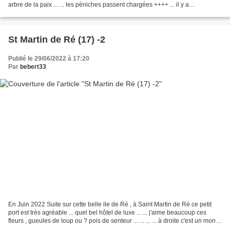
arbre de la paix ... ... les péniches passent chargées ++++ ... il y a
beaucoup...
St Martin de Ré (17) -2
Publié le 29/06/2022 à 17:20
Par
bebert33
En Juin 2022 Suite sur cette belle ile de Ré , à Saint Martin de Ré ce petit
port est très agréable ... quel bel hôtel de luxe ... ... j'aime beaucoup ces
fleurs , gueules de loup ou ? pois de senteur ... ... ... ... à droite c'est un monte
bateau pour...