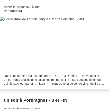
Publié le 10/08/2022 à 18:13
Par
bebert33
Donc , on termine sur les remparts et +++ ... oui Danièle ... j'arrive hi hi hi ...
eh oui ! on a croisés un chat sur les remparts hi hi miaou coucou le minou
oui , je sais leur parler ... miaou hi hi et nous voilà au centre ville , ou il y a de
bons...
un soir à Portiragnes - 3 et FIN