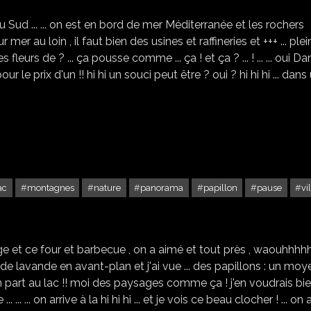
u Sud ... ... on est en bord de mer Méditerranée et les rochers
 sur mer au loin , il faut bien des usines et raffineries et +++ ... ple
s fleurs de ? ... ça pousse comme ... ça ! et ça ? ... ! ... ... oui Da
et 2 pour le prix d'un !! hi hi un souci peut être ? oui ? hi hi hi ... dan
ac
montagnes
nature
panorama
papillon
pause
vi
LE VILLAGE DE CORPS
ge et ce four et barbecue , on a aimé et tout près , waouhhhhh
de lavande en avant-plan et j'ai vue ... des papillons : un moy
nc on part au lac !! moi des paysages comme ça ! j'en voudrais bi
 ... ... on arrive à la hi hi hi ... et je vois ce beau clocher ! ... on 