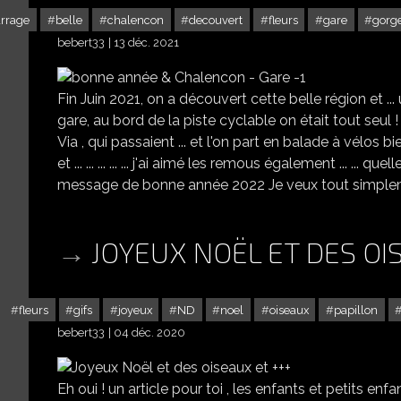
rrage
belle
chalencon
decouvert
fleurs
gare
gorg
bebert33
13 déc. 2021
Fin Juin 2021, on a découvert cette belle région et ...
gare, au bord de la piste cyclable on était tout seul !
Via , qui passaient ... et l'on part en balade à vélos b
et ... ... ... ... ... j'ai aimé les remous également ... ... quell
message de bonne année 2022 Je veux tout simpleme
JOYEUX NOËL ET DES OI
fleurs
gifs
joyeux
ND
noel
oiseaux
papillon
bebert33
04 déc. 2020
Eh oui ! un article pour toi , les enfants et petits enfa