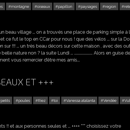
es
montagne
oiseaux
papillon
paysages
region
re
BONNE ANNÉE & CHALENCON - GARE -1
 un beau village ... on a trouvés une place de parking simple à 
 et ce fut le top en CCar pour nous ! que des vélos ... sur la D
ien sur !!! ... un très beau décors sur cette maison , avec des out
e belle nature non ? la suite Lundi ... ..................... Alors en guise d
nt vous remercier d’être mes amis...
SEAUX ET +++
petits
poules
Riez
toi
Vanessa atalanta
Vendée
Vu
JOYEUX NOËL ET DES OISEAUX ET +++
nts !! et aux personnes seules et ... ++++ *** choisissez votre