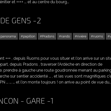
nitier et ++++ ... et au centre du bourg...
 DE GENS -2
panorama
papillon
Pradons
rando
rivière
ruoms
RANDO POUR LE CIRQUE DE GENS -2
t +++ , depuis Ruoms pour vous situer et l'on arrive sur un sit
rt, depuis Pradons , traverser l’Ardèche en direction de
te, prendre à gauche une route goudronnée menant au parking .
n marche sur sentier accidenté ... , et les vues sont magnifiques c'
PN ... ... ... et l'on monte toujours ! on arrive au point de vue du..
CON - GARE -1