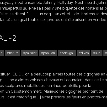
y-hallyday-noel-ensemble Johnny-Hallyday-Noel-interdit john
llepertuis là, je ne sais pas ? une biquette des hortensias 
lles se disent ? ... ... ... un coq ... un œillet ... de l'hortensias des
anta) ... un geai toutes ces photos ont été prisent en Vendée à
AL -2
in
nature
palmier
papillon
portugal
silves
sud
SILVES AU SUD-PORTUGAL -2
 situer : CLIC ... on a beaucoup aimés toutes ces cigognes en A
 tag ... ... on a aimés voir ces chevaux qui courraient dans cette b
 des sculptures métalliques ! un rince-bouteille pour la
om un Callistemon merci Marie-Jo les cigognes profitent de
rs ! c'est magnifique ... j'aime prendre les fleurs en photos-m