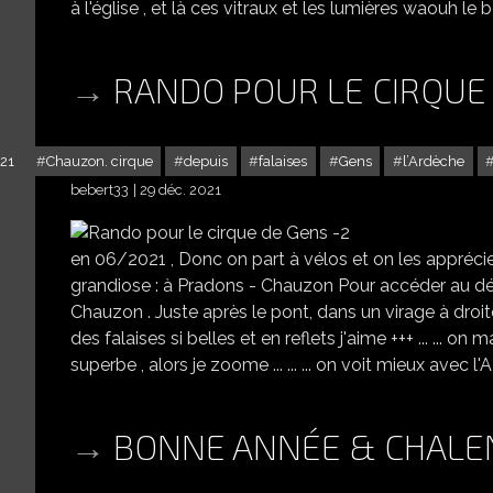
à l'église , et là ces vitraux et les lumières waouh le bé
RANDO POUR LE CIRQUE
21
Chauzon. cirque
depuis
falaises
Gens
l’Ardèche
bebert33
29 déc. 2021
en 06/2021 , Donc on part à vélos et on les apprécien
grandiose : à Pradons - Chauzon Pour accéder au dépa
Chauzon . Juste après le pont, dans un virage à droi
des falaises si belles et en reflets j'aime +++ ... ... o
superbe , alors je zoome ... ... ... on voit mieux avec l'A
BONNE ANNÉE & CHALEN