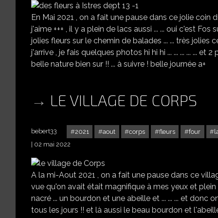
En Mai 2021 , on a fait une pause dans ce jolie coin d
j'aime +++ , il y a plein de lacs aussi ... ... oui c'est Fos
jolies fleurs sur le chemin de balades ... ... très jolies ce
j'arrive , je fais quelques photos hi hi hi ... ... ... ... ... 
belle nature bien sur !! ... à suivre ! belle journée a+
LE VILLAGE DE CORPS
bebert33
2021
aout
corps
fleurs
four
l
02 mai 2022
A la mi-Aout 2021 , on a fait une pause dans ce villa
vue qu'on avait était magnifique à mes yeux et plein 
nacré ... un bourdon et une abeille et ... ... ... et do
tous les jours !! et là aussi le beau bourdon et l'abeille ...