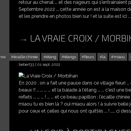
retour au chenal ... et des nageurs qui s'entrainaient p
Septembre 2022 ... cette année on est à la maison depuis 
et les prendre en photos bien sur ! et la suite est ici ... ..
LA VRAIE CROIX / MORB
roix
écaille chinée
étang
étangs
fleurs
la
miaou
bebert33
01 sept. 2022
En 2020 , on a fait une pause dans ce village fleuri ... 
beaux !! ... ... ... ... et la balade à l'étang ... ... c'est
reflets ... ... ... ! ... ... et ce beau papillon : l'écaille chiné
miaou tu es bien là ? oui miaou alors ! à suivre belle
pour ceux et celles qui nous ont quittés ... ! ..... ci de