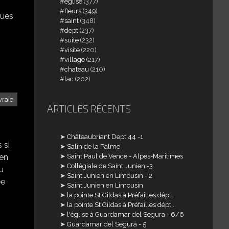
église
(377)
fleurs
(349)
gues
saint
(348)
dept
(237)
suite
(232)
visite
(220)
village
(217)
chateau
(210)
lac
(202)
vraie
ARTICLES RÉCENTS
Châteaubriant Dept 44 -1
 si
Salin de la Palme
 en
Saint Paul de Vence - Alpes-Maritimes
Collégiale de Saint Junien -3
ou
Saint Junien en Limousin - 2
ée
Saint Junien en Limousin
la pointe St Gildas à Préfailles dépt...
la pointe St Gildas à Préfailles dépt...
l'église à Guardamar del Segura - 6/6
Guardamar del Segura - 5