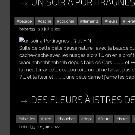
UN SOIR À PORTIRAGNES 
balade
cache
coucher
flamants
fleurs
Héra
bebert33
30 juil. 2022
Suite de cette belle pause nature , avec la balade du so
cache-cache avec les nuages alors ! ... on en a profit
waouhhhhhhhhhhhhh depuis l'aire de Cars ... ... ... et +++
la méditerranée ... coucou toi ... oui , il ne faisait p
? ... et la fleur et ... ... ... une belle dame ! j'aime les 
DES FLEURS À ISTRES DE
abeilles
bien
bouches
dept
fleurs
istres
bebert33
01 juin 2022