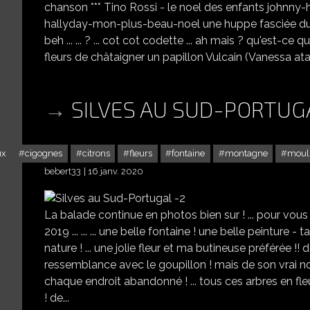
chanson *** Tino Rossi - le noel des enfants johnn
hallyday-mon-plus-beau-noel une huppe fasciée du mi
beh ... ... ? ... cot cot codette ... ah mais ? qu'est-ce qu'e
fleurs de châtaigner un papillon Vulcain (Vanessa atal
SILVES AU SUD-PORTUG
ux
cigognes
citrons
fleurs
fontaine
montagne
moul
bebert33
16 janv. 2020
La balade continue en photos bien sur ! ... pour vous
2019 ... ... ... une belle fontaine ! une belle peinture -
nature ! ... une jolie fleur et ma butineuse préférée !!
ressemblance avec le goupillon ! mais de son vrai n
chaque endroit abandonné ! ... tous ces arbres en fleu
! de...