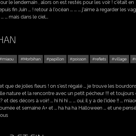
our le lendemain , alors on est restés pour les voir ! c'était en
fin Juin ... ! retour à l'océan ... ... ... j'aime à regarder les va
. ... mais dans le ciel...
IHAN
miaou
Morbihan
papillon
poisson
reflets
village
LA VRAIE CROIX / MORBIHAN
et que de jolies fleurs ! on s'est régalé ... je trouve les bourdons
 une belle nature et la rencontre avec un petit pécheur !!! et toujours
e ? et des décors à voir! ... hi hi hi ... ... oui, il y a de l'idée !! ... mia
 journée et semaine A+ et ... ha ha ha Halloween ... et une pens
ssous