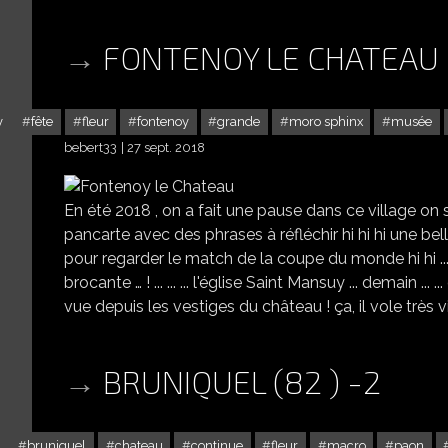
FONTENOY LE CHATEAU
y
fête
fleur
fontenoy
grande
moro sphinx
musée
bebert33
27 sept. 2018
En été 2018 , on a fait une pause dans ce village on se
pancarte avec des phrases à réfléchir hi hi hi une belle
pour regarder le match de la coupe du monde hi hi ... o
brocante … ! ... ... ... l'église Saint Mansuy ... demain ... 
vue depuis les vestiges du château ! ça, il vole très vit
BRUNIQUEL (82 ) -2
bruniquel
chateau
continue
fleur
macro
paon