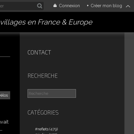
Connexion
+
Créer mon blog
villages en France & Europe
CONTACT
RECHERCHE
vélos
CATÉGORIES
avait
..
reflets
(479)