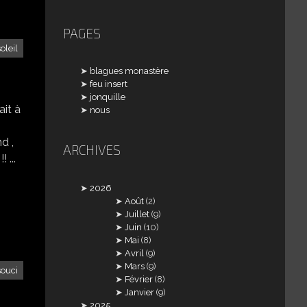
PAGES
soleil
blagues monastère
feu insert
jonquille
ait à
nous
nd ,
ARCHIVES
 ...
2026
Août
(2)
Juillet
(9)
Juin
(10)
Mai
(8)
Avril
(9)
Mars
(9)
souci
Février
(8)
Janvier
(9)
2025