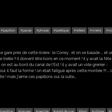
papillon
pause
phrase
poétique
reflets
rivière
vo
FONTENOY LE CHATEAU
 gare près de cette rivière : le Coney , et on se balade ... et 
 treille !! il doivent être bons en ce moment ! il y avait la fête
n est au bord du canal de l'Est ! il y avait un vide grenier -
... oui, il faut la forme ! on était fatigué après cette montée !!! ... 
e ! mais j'aime ces papillons oui, la suite...
papillon
pauses
perché
point de vue
tarn
village