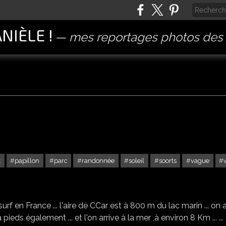
ANIÈLE !
mes reportages photos des 
t
papillon
parc
randonnée
soleil
soorts
vague
SOORTS HOSSEGOR - 1
u surf en France ... l'aire de CCar est à 800 m du lac marin ... on 
à pieds également ... et l'on arrive à la mer ,à environ 8 Km ... ... .