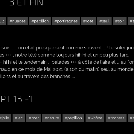
- 3 ET FIN
ult
nuages
papillon
portiragnes
rose
seul
soir
UN SOIR À PORTIRAGNES - 3 ET FIN
ir ... ... on était presque seul comme souvent ... ! le soleil jou
és +++ , notre télé comme toujours hihihi et un peu plus tard
 hi hi et le lendemain ... balades +++ à côté de l'aire et ... au fo
as chaud en ce mois de Mai 2021 (à 10h du matin) seul au monde !!
papillons et au travers des branches ,...
PT 13 -1
jolie
lac
mer
nature
papillon
Rhône
rochers
DES FLEURS À ISTRES DEPT 13 -1