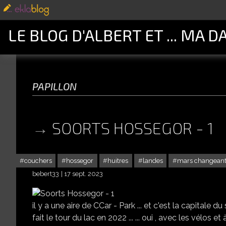
LE BLOG D'ALBERT ET ... MA D
papillon
SOORTS HOSSEGOR - 1
couchers
hossegor
huitres
landes
mars changean
bebert33
17 sept. 2023
il y a une aire de CCar - Park ... et c'est la capitale d
fait le tour du lac en 2022 ... ... oui , avec les vélos et 