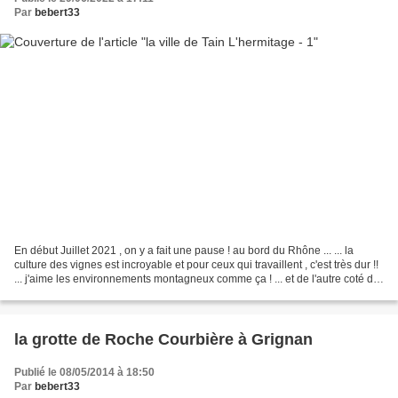
Par
bebert33
En début Juillet 2021 , on y a fait une pause ! au bord du Rhône ... ... la
culture des vignes est incroyable et pour ceux qui travaillent , c'est très dur !!
... j'aime les environnements montagneux comme ça ! ... et de l'autre coté du
pont on change...
la grotte de Roche Courbière à Grignan
Publié le 08/05/2014 à 18:50
Par
bebert33