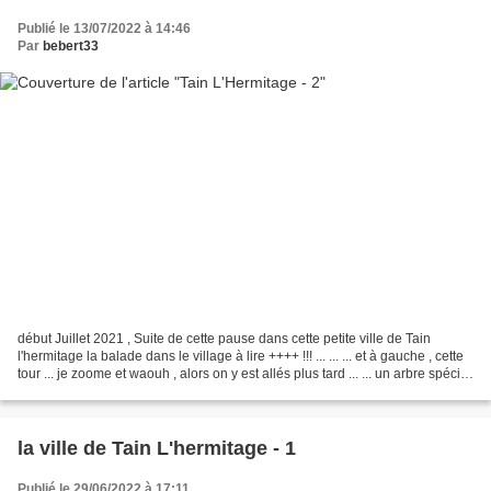
Publié le 13/07/2022 à 14:46
Par
bebert33
début Juillet 2021 , Suite de cette pause dans cette petite ville de Tain
l'hermitage la balade dans le village à lire ++++ !!! ... ... ... et à gauche , cette
tour ... je zoome et waouh , alors on y est allés plus tard ... ... un arbre spécial
! miaou...
la ville de Tain L'hermitage - 1
Publié le 29/06/2022 à 17:11