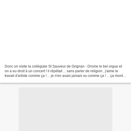
Donc on visite la collégiale St Sauveur de Grignan - Drome le bel orgue et
on a eu droit à un concert ! il répétait ... sans parler de religion , j'aime le
travail d'artiste comme ça ! ... je n'en avais jamais vu comme ça ! ... ça monte
un peu lol lol...