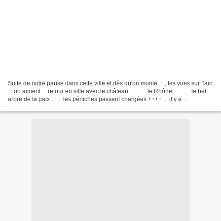
Suite de notre pause dans cette ville et dès qu'on monte ... , les vues sur Tain
... on aiment ... retour en ville avec le château ... ... ... le Rhône ... ... ... le bel
arbre de la paix ... ... les péniches passent chargées ++++ ... il y a
beaucoup...