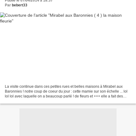
Publié le 07/04/2014 à 18:37
Par
bebert33
La visite continue dans ces petites rues et belles maisons à Mirabel aux
Baronnies ! notre coup de coeur du jour : cette mamie sur son échelle ... lol
lol lol avec laquelle on a beaucoup parlé ! de fleurs et +++ elle a fait des
concours dans le passé...