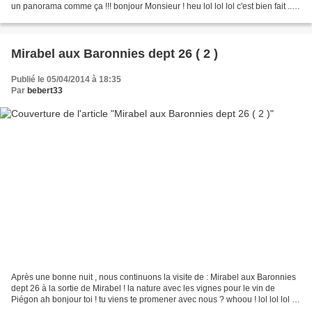
un panorama comme ça !!! bonjour Monsieur ! heu lol lol lol c'est bien fait ...
!!! eh oui ! des olives...
Mirabel aux Baronnies dept 26 ( 2 )
Publié le 05/04/2014 à 18:35
Par
bebert33
Après une bonne nuit , nous continuons la visite de : Mirabel aux Baronnies
dept 26 à la sortie de Mirabel ! la nature avec les vignes pour le vin de
Piégon ah bonjour toi ! tu viens te promener avec nous ? whoou ! lol lol lol ....
et sur l'aire de CCar...