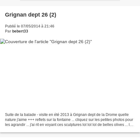
Grignan dept 26 (2)
Publié le 07/05/2014 à 21:46
Par
bebert33
Suite de la balade - visite en été 2013 à Grignan dept de la Drome quelle
nature j'aime +++ reflets sur la fontaine ... cliquez sur les petites photos pour
les agrandir ... j'ai rit en voyant ces sculptures lol lol lol de belles olives ... la
porte de...