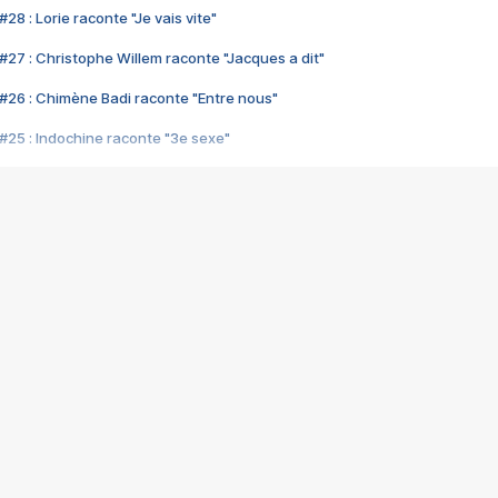
28 : Lorie raconte "Je vais vite"
#27 : Christophe Willem raconte "Jacques a dit"
#26 : Chimène Badi raconte "Entre nous"
#25 : Indochine raconte "3e sexe"
#24 : Zaho raconte "C'est chelou"
#23 : Patrick Bruel raconte "Au café des délices"
#22 : Kyo raconte "Le chemin"
#21 : Nolwenn Leroy raconte "Cassé"
#20 : Patrick Hernandez raconte "Born to be alive"
#19 : Lorie raconte "Près de moi"
#18 : Michael Jones raconte "A nos actes manqués" (avec Jean-Jacque
#17 : Khaled raconte "Aïcha"