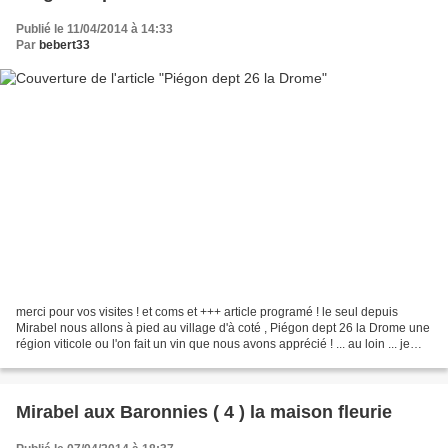
Publié le 11/04/2014 à 14:33
Par
bebert33
merci pour vos visites ! et coms et +++ article programé ! le seul depuis
Mirabel nous allons à pied au village d'à coté , Piégon dept 26 la Drome une
région viticole ou l'on fait un vin que nous avons apprécié ! ... au loin ... je
prend au zoom , on...
Mirabel aux Baronnies ( 4 ) la maison fleurie