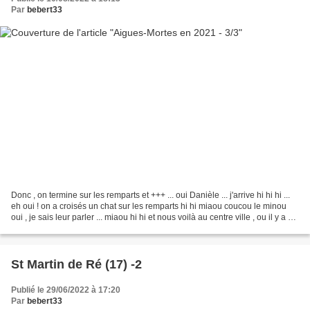
Par
bebert33
Donc , on termine sur les remparts et +++ ... oui Danièle ... j'arrive hi hi hi ...
eh oui ! on a croisés un chat sur les remparts hi hi miaou coucou le minou
oui , je sais leur parler ... miaou hi hi et nous voilà au centre ville , ou il y a de
bons...
St Martin de Ré (17) -2
Publié le 29/06/2022 à 17:20
Par
bebert33