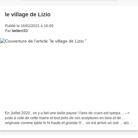
le village de Lizio
Publié le 16/02/2021 à 16:00
Par
bebert33
En Juillet 2020 , on y a fait une belle pause ! l'aire de ccars est sympa ... -->
juste à coté de cette marre et tout près de ces sculptures en bois et de ...
originale comme table hi hi haute et grande !!! ... on est arrivé un soir ... alors
j'ai pris...