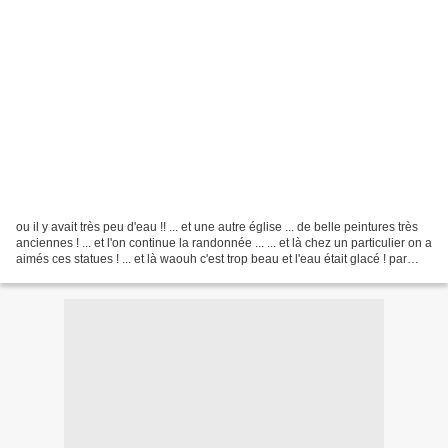
ou il y avait très peu d'eau !! ... et une autre église ... de belle peintures très
anciennes ! ... et l'on continue la randonnée ... ... et là chez un particulier on a
aimés ces statues ! ... et là waouh c'est trop beau et l'eau était glacé ! par
pour...