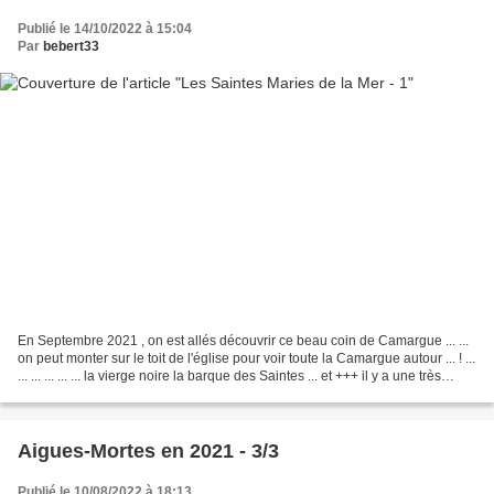
Publié le 14/10/2022 à 15:04
Par
bebert33
En Septembre 2021 , on est allés découvrir ce beau coin de Camargue ... ...
on peut monter sur le toit de l'église pour voir toute la Camargue autour ... ! ...
... ... ... ... ... la vierge noire la barque des Saintes ... et +++ il y a une très
grande...
Aigues-Mortes en 2021 - 3/3
Publié le 10/08/2022 à 18:13