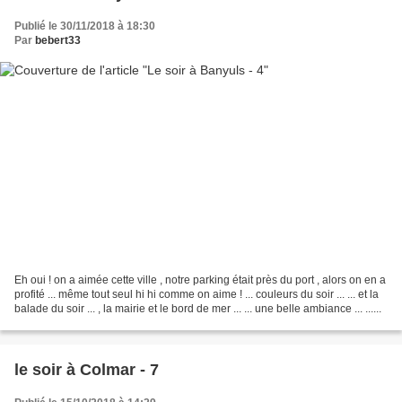
Publié le 30/11/2018 à 18:30
Par
bebert33
Eh oui ! on a aimée cette ville , notre parking était près du port , alors on en a
profité ... même tout seul hi hi comme on aime ! ... couleurs du soir ... ... et la
balade du soir ... , la mairie et le bord de mer ... ... une belle ambiance ... ......
le soir à Colmar - 7