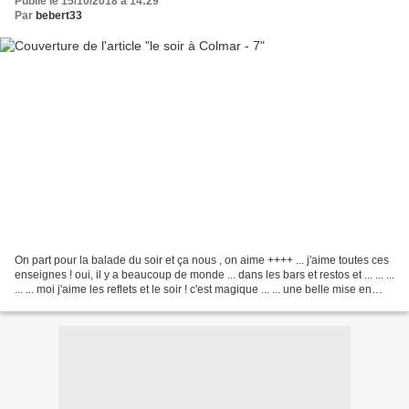
Publié le 15/10/2018 à 14:29
Par
bebert33
On part pour la balade du soir et ça nous , on aime ++++ ... j'aime toutes ces
enseignes ! oui, il y a beaucoup de monde ... dans les bars et restos et ... ... ...
... ... moi j'aime les reflets et le soir ! c'est magique ... ... une belle mise en
valeur...