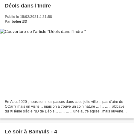
Déols dans l'Indre
Publié le 15/02/2021 à 21:58
Par
bebert33
En Aout 2020 , nous sommes passés dans cette jolie ville ... pas d'aire de
CCar ? mais on visite ... mais on a trouvé un coin nature ... ! ... ... ... abbaye
du XI ième siècle ND de Déols ... ... ... ... ... une autre église , mais ouverte
alors on visite...
Le soir à Banyuls - 4