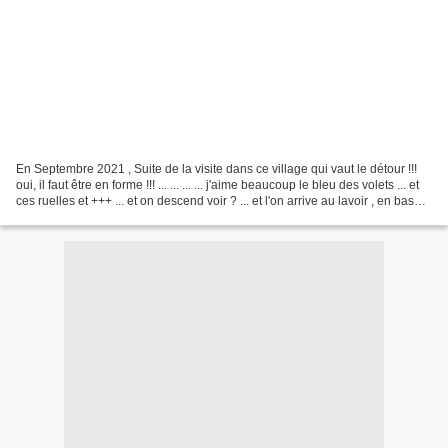
En Septembre 2021 , Suite de la visite dans ce village qui vaut le détour !!!
oui, il faut être en forme !!! ... ... ... ... j'aime beaucoup le bleu des volets ... et
ces ruelles et +++ ... et on descend voir ? ... et l'on arrive au lavoir , en bas
du...