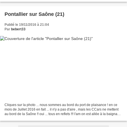
Pontallier sur Saône (21)
Publié le 19/11/2016 à 21:04
Par
bebert33
Cliques sur la photo ... nous sommes au bord du port de plaisance ! en ce
mois de Juillet 2016 en fait ... il n'y a pas d'aire , mais les CCars ne mettent
au bord de la Saône !! oui ... tous en reflets !!! l'am on est allée à la baignade
... près du camping...