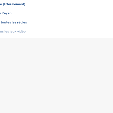
e (littéralement)
im Rayan
 toutes les règles
s les jeux vidéo
us choquant de Rockstar ? - Le scandale BULLY
e plus moche de Steam
du RÊVE tourne au CAUCHEMAR
pendant 8 heures
it… à tort
umiliés par un jeu vidéo
ire - Final Fantasy 8
ti un empire - Age of Empires