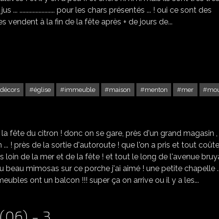
. ........................ pour les chars présentés ... ! oui ce sont des
es vendent à la fin de la fête après + de jours de...
décors
église
immeuble
maison
menton
mer
mou
MENTON (06) - 1
à la fête du citron ! donc on se gare, près d'un grand magasin ,
... ! près de la sortie d'autoroute ! que l'on a pris et tout coût
rès loin de la mer et de la fête ! et tout le long de l'avenue bru
 beau mimosas sur ce porche j'ai aimé ! une petite chapelle ..
ubles ont un balcon !!! super ça on arrive ou il y a les...
(06) - 3