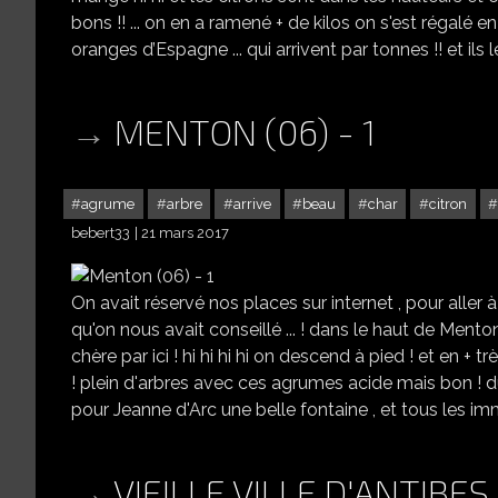
bons !! ... on en a ramené + de kilos on s'est régalé en jus ..
oranges d’Espagne ... qui arrivent par tonnes !! et ils l
MENTON (06) - 1
agrume
arbre
arrive
beau
char
citron
bebert33
21 mars 2017
On avait réservé nos places sur internet , pour aller 
qu'on nous avait conseillé ... ! dans le haut de Menton 
chère par ici ! hi hi hi hi on descend à pied ! et en + t
! plein d'arbres avec ces agrumes acide mais bon ! du
pour Jeanne d'Arc une belle fontaine , et tous les imme
VIEILLE VILLE D'ANTIBES 