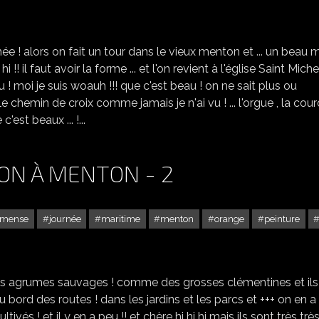
L'ÉGLISE SAINT MICHEL - MENTON - 3
ermée ! alors on fait un tour dans le vieux menton et ... un beau 
i !! il faut avoir la forme ... et l'on revient à l'église Saint Miche
eau ! moi je suis woauh !!! que c'est beau ! on ne sait plus ou
! ... le chemin de croix comme jamais je n'ai vu ! ... l'orgue , la co
c'est beaux ... !...
ON À MENTON - 2
mense
journée
maritime
menton
orange
peinture
L'IMMACULÉE CONCEPTION À MENTON - 2
 des agrumes sauvages ! comme des grosses clémentines et ils
u bord des routes ! dans les jardins et les parcs et +++ on en a
ivés ! et il y en a peu !! et chère hi hi hi mais ils sont très trè