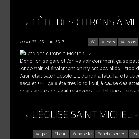
FÊTE DES CITRONS À ME
bebert33
25 mars 2017
à
chars
citrons
Donc , on se gare et l'on va voir comment ça se passe
lendemain et finalement on n'y est pas allée !! trop dé
l'apn était sale ! désolé ... ... donc il a fallu faire l
sacs et +++ ! ça a été très long ! oui, à cause des atte
chars arrêtés on avait réservées des tribunes pensant a
L'ÉGLISE SAINT MICHEL 
alpes
beau
chapelle
chef d'oeuvre
eg