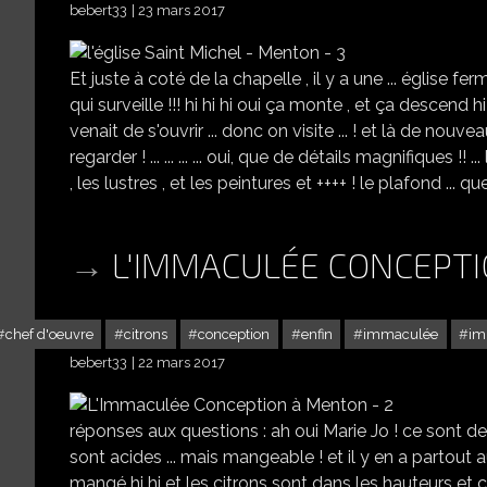
bebert33
23 mars 2017
Et juste à coté de la chapelle , il y a une ... église f
qui surveille !!! hi hi hi oui ça monte , et ça descend hi h
venait de s'ouvrir ... donc on visite ... ! et là de nouv
regarder ! ... ... ... ... oui, que de détails magnifiques !
, les lustres , et les peintures et ++++ ! le plafond ... que 
L'IMMACULÉE CONCEPTI
chef d'oeuvre
citrons
conception
enfin
immaculée
im
bebert33
22 mars 2017
réponses aux questions : ah oui Marie Jo ! ce sont
sont acides ... mais mangeable ! et il y en a partout a
mangé hi hi et les citrons sont dans les hauteurs et cult