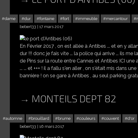
dame
dur
fontaine
fort
immeuble
mercantour
bebert33
17 mars 2017
En Février 2017 , on est allée à Antibes ... et en y al
dur !!! donc je fais vite ... la police qui arrive ... il
de Pins sur la route entre Cannes et Antibes ICI une aut
... ... et +++ ! il a fallu s'en aller , on s'était mis dans un
bannière ! on se gare à Antibes , au seul parking gratuit
MONTEILS DEPT 82
automne
brouillard
brume
couleurs
couvent
d'or
bebert33
16 mars 2017