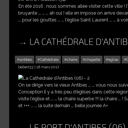
En été 2016 , nous sommes allée visiter cette ville ! l'
bruyante ... ... ... ah oui ! elle en impose on arrive deva
... pour les gouttes ... ... l'église Saint Laurent ... ... à vo
LA CATHÉDRALE D'ANTIBE
antibes
Cathédrale
chaire
chapelle
eglise
bebert33
18 mars 2017
On se dirige vers le vieux Antibes ... ... vous nous su
Conception il y a très peu d'églises dans cette région !
visite l'église et ... ... la chaire superbe !!! la chaire ... 
et +++ ... ... la suite demain ... belle journée A+
LE PORT D'ANTIBES (06)