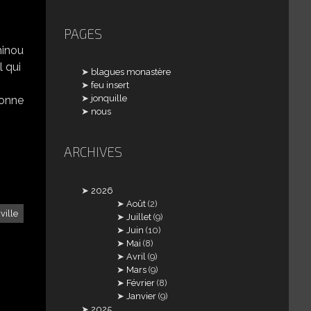
PAGES
minou
l qui
blagues monastère
feu insert
jonquille
uronne
nous
ARCHIVES
2026
Août
(2)
ville
Juillet
(9)
Juin
(10)
Mai
(8)
Avril
(9)
Mars
(9)
Février
(8)
Janvier
(9)
s
2025