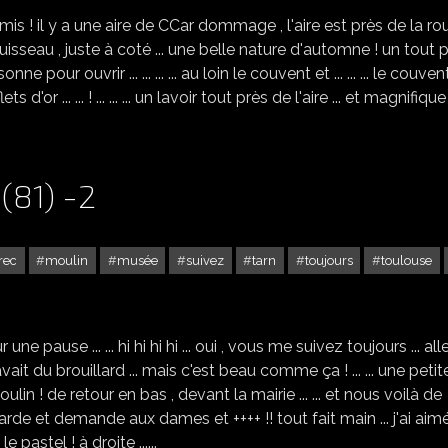
s ! il y a une aire de CCar dommage , l'aire est près de la rout
 ruisseau , juste à coté ... une belle nature d'automne ! un tout p
nne pour ouvrir ... ... ... ... au loin le couvent et ... ... ... le couve
ts d'or ... ... ! ... ... ... un lavoir tout près de l'aire ... et magnifique
(81) -2
rec
moulin
musée
suivez
tarn
toujours
toulouse
LAUTREC DANS LE TARN (81) -2
ne pause ... ... hi hi hi hi ... oui , vous me suivez toujours ... al
 y avait du brouillard ... mais c'est beau comme ça ! ... ... une petit
ulin ! de retour en bas , devant la mairie ... ... et nous voilà de
garde et demande aux dames et ++++ !! tout fait main ... j'ai aim
e pastel ! à droite ......