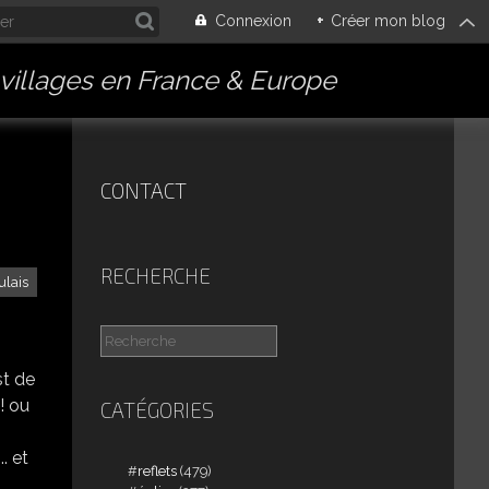
Connexion
+
Créer mon blog
villages en France & Europe
CONTACT
RECHERCHE
ulais
st de
! ou
CATÉGORIES
. et
reflets
(479)