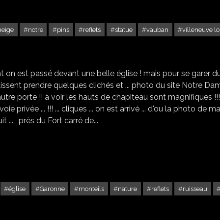
neige
notre
pins
reflets
statue
vauban
villeneuve l
LE PORT D'ANTIBES (06)
lant on est passé devant une belle église ! mais pour se garer d
s me laissent prendre quelques clichés et ... photo du site Notre Da
re porte !! à voir les hauts de chapiteau sont magnifiques !!! ...
e voie privée ... !!! ... cliques ... on est arrivé ... d'ou la photo de m
 ... , près du Fort carré de...
église
Garonne
monteils
nature
reflets
ruisseau
MONTEILS DEPT 82