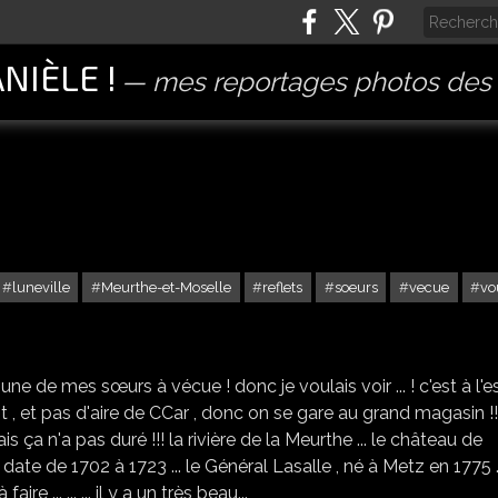
ANIÈLE !
mes reportages photos des 
luneville
Meurthe-et-Moselle
reflets
soeurs
vecue
vo
LUNEVILLE (DEPT 54)
e de mes sœurs à vécue ! donc je voulais voir ... ! c'est à l'e
t , et pas d'aire de CCar , donc on se gare au grand magasin !!
ais ça n'a pas duré !!! la rivière de la Meurthe ... le château de
ion date de 1702 à 1723 ... le Général Lasalle , né à Metz en 1775 ..
ire ... ... ... il y a un très beau...