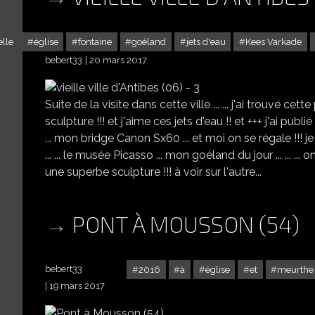
elle
église
fontaine
goéland
jets d'eau
Kees Varkade
bebert33
20 mars 2017
Suite de la visite dans cette ville ... ... j'ai trouvé cet
sculpture !!! et j'aime ces jets d'eau !! et +++ j'ai publi
... mon bridge Canon Sx60 ... et moi on se régale !!! je me suis fais
... ... le musée Picasso ... mon goéland du jour ... ... ... o
une superbe sculpture !!! à voir sur l'autre...
PONT À MOUSSON (54)
bebert33
2016
à
église
et
meurthe
19 mars 2017