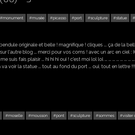
monument
musée
picasso
port
sculpture
statue
VIEILLE VILLE D'ANTIBES (06) - 3
te pendule originale et belle ! magnifique ! cliques ... ça de la bel
é sur l'autre blog ... merci pour vos coms ! avec un arc en ciel : ICI
 plaisir ... hi hi hi oui ! c'est moi lol lol ... ... ... ... ... ... ... ... ..
n va voir la statue ... tout au fond du port ... oui, tout en lettre !!! 
moselle
mousson
pont
sculpture
sommes
visiter
PONT À MOUSSON (54)