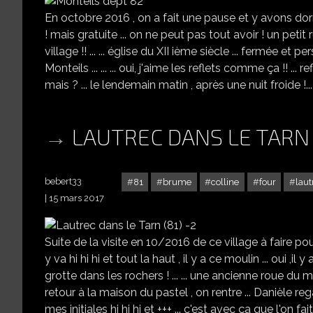
En octobre 2016 , on a fait une pause et y avons dormi
! mais gratuite ... on ne peut pas tout avoir ! un petit
village !! ... ... église du XII ième siècle ... fermée et perso
Monteils ... ... ... oui, j'aime les reflets comme ça !! ... refle
mais ? ... le lendemain matin , après une nuit froide !...
LAUTREC DANS LE TARN 
bebert33
81
brume
colline
four
laut
15 mars 2017
Suite de la visite en 10/2016 de ce village à faire pour u
y va hi hi hi et tout la haut , il y a ce moulin ... oui ,il
grotte dans les rochers ! ... ... une ancienne roue du mo
retour à la maison du pastel , on rentre ... Danièle re
mes initiales hi hi hi et +++ ... c'est avec ça que l'on fait l