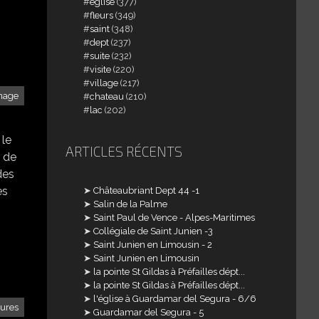
église
(377)
fleurs
(349)
saint
(348)
dept
(237)
suite
(232)
visite
(220)
village
(217)
nage
chateau
(210)
lac
(202)
 le
ARTICLES RÉCENTS
e de
des
es
Châteaubriant Dept 44 -1
Salin de la Palme
Saint Paul de Vence - Alpes-Maritimes
Collégiale de Saint Junien -3
Saint Junien en Limousin - 2
Saint Junien en Limousin
la pointe St Gildas à Préfailles dépt...
la pointe St Gildas à Préfailles dépt...
l'église à Guardamar del Segura - 6/6
tures
Guardamar del Segura - 5