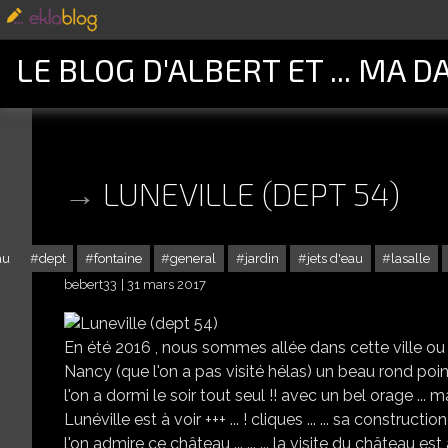
LE BLOG D'ALBERT ET ... MA D
LUNEVILLE (DEPT 54)
au
dept
fontaine
general
jardin
jets d'eau
lasalle
bebert33
31 mars 2017
En été 2016 , nous sommes allée dans cette ville ou un
Nancy (que l'on a pas visité hélas) un beau rond poin
l'on a dormi le soir tout seul !! avec un bel orage ... m
Lunéville est à voir +++ ... ! cliques ... ... sa construct
l'on admire ce château ... ... ... la visite du château est à fa