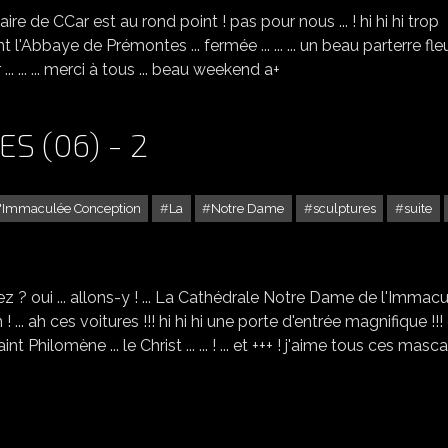
aire de CCar est au rond point ! pas pour nous ... ! hi hi hi trop
nt l'Abbaye de Prémontes ... fermée ... ... ... un beau parterre fleur
ir ... ... ... merci à tous ... beau weekend a+
S (06) - 2
l'Immaculée Conception
La
Notre Dame
sculptures
suite
LA CATHÉDRALE D'ANTIBES (06) - 2
ivez ? oui ... allons-y ! ... La Cathédrale Notre Dame de l'Immac
 ... ah ces voitures !!! hi hi hi une porte d'entrée magnifique !!!
! Saint Philomène ... le Christ ... ... ! ... et +++ ! j'aime tous ces mas