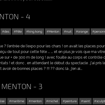
NTON - 4
des
Fête
king kong
Menton
nuit
orange
person
FÊTE DES CITRONS À MENTON - 4
 ? l'entrée de l'expo pour les chars ! on avait les places pour
çu de tout pour cette fête ... ... et en plus je vois que ma vitr
a queue sur + de 300 m de long ! avec fouille au corps et contrôle 
ntats ! et donc , en attendant le début du spectacle , j'ai pris l
voir de bonnes places ? !!! ?? donc là , j'en ai...
- MENTON - 3
lise
maritime
menton
michel
peinture
saint
sculp