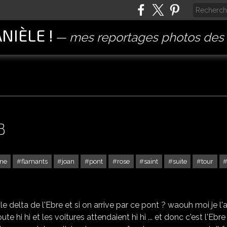
ANIÈLE !
mes reportages photos des 
3
ne
flamants
joan
pont
rose
saint
suite
tour
AMPOSTA - L'EBRE - 3 / 3
e delta de l'Ebre et si on arrive par ce pont ? waouh moi je l'a
oute hi hi et les voitures attendaient hi hi ... et donc c'est l'Ebre