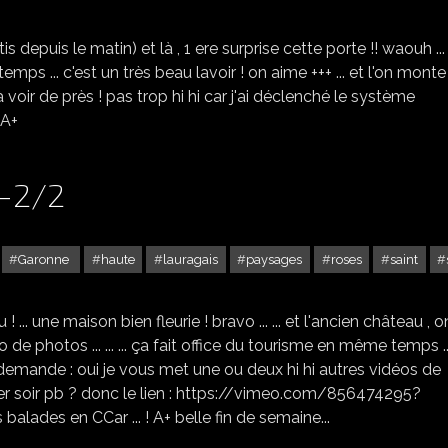
s depuis le matin) et là , 1 ere surprise cette porte !! waouh ... .
mps ... c'est un très beau lavoir ! on aime +++ ... et l'on monte
ant à voir de près ! pas trop hi hi car j'ai déclenché le système
s A+
 -2/2
Garonne
haute
lauragais
paysages
roses
saint
SAINT FELIX LAURAGAIS -2/2
... une maison bien fleurie ! bravo ... ... et l'ancien château , o
xpo de photos ... ... ... ça fait office du tourisme en même temps ..
.. ... à la demande : oui je vous met une ou deux hi hi autres vidéos de
s hier soir pb ? donc le lien : https://vimeo.com/856474295?
 balades en CCar ... ! A+ belle fin de semaine...