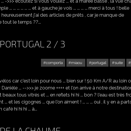
.. ->>> écoutez si vous voulez ... et à marée basse , la vue c
mple ... ... ... ... ... ... et à gauche je vois ... ... ... ... merci à tous ! belle
., heureusement j'ai des articles de prêts , car je manque de
e tout le temps ??...
PORTUGAL 2 / 3
comporta
miaou
portugal
suite
COMPORTA ET TROIA AU PORTUGAL 2 / 3
vélos car c'est loin pour nous ... bien sur ! 50 Km A/R au loin 
nièle ... -->>> je zoome ++++ et l'on arrive à notre destination
t beaux tous vitrés et ... en reflets hi hi ... bon ? l'eau est très fr
... et les cigognes ... que l'on aiment ! ... ... ... oui , il y en a par
afé hi hi hi ... à...
S DE LA CHAUME