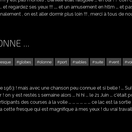
.. ... ... et regardez ses yeux !!! .... et un amusement en htlm ... et p
 et finalement , on est aller dormir plus loin !!! , merci à tous de n
NNE ...
resque
globes
olonne
port
sables
suite
vent
vo
SUITE AUX SABLES D'OLONNE ...
 octobre 1963 ! mais avec une chanson peu connue et si belle ! ... Su
n y est restés 1 semaine alors ... hi hi ... le 21 Juin ... c'était 
pants des courses à la voile ... ... ... ... ... ... ce lac est la sorti
l y a cette fresque qui est magnifique à mes yeux ! du vrai travail