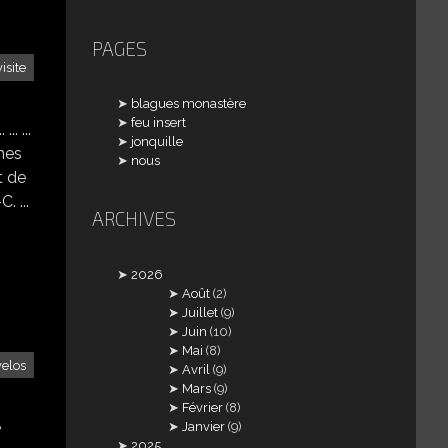
PAGES
visite
blagues monastère
feu insert
. ...
jonquille
îmes
nous
t de
. ...
ARCHIVES
2026
Août
(2)
Juillet
(9)
Juin
(10)
Mai
(8)
velos
Avril
(9)
Mars
(9)
Février
(8)
e
Janvier
(9)
2025