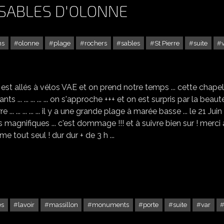
X SABLES D'OLONNE
ns
olonne
plage
rochers
sables
St Pierre
suite
L'ÉGLISE ST PIERRE AUX SABLES D'OLONNE
est allés à vélos VAE et on prend notre temps ... cette chapel
... ... ... ... ... on s'approche +++ et on est surpris par la beaut
ierre ... ... ... ... ... il y a une grande plage à marée basse ... le 21 Juin
agnifiques ... c'est dommage !!! et à suivre bien sur ! merci 
 tout seul ! dur dur + de 3 h ...
es
lavoir
massillon
monuments
porte
suite
var
HYÈRES DANS LE VAR -3