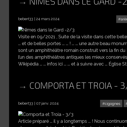
NÎMES DANS LE GARD -
bebert33
24 mars 2024
arè
Visite en 09/2021 , Suite de la visite dans cette belle et gr
... et de belles portes ... ... ! ... ... une autre beau 
sont un amphithéâtre romain construit vers la fin du Iᵉ
l’un des amphithéâtres antiques les mieux conservés a
Wikipédia ... ... infos ici ... ... et à suivre avec ... Églis
COMPORTA ET TROIA - 3
bebert33
07 janv. 2024
cigognes
Article préparé ... il y a longtemps ... ! Nous continuons 