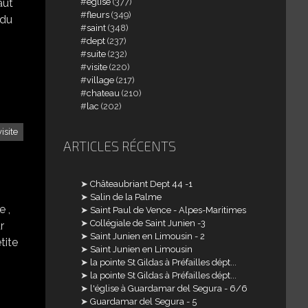
église
(377)
faut
fleurs
(349)
 du
saint
(348)
dept
(237)
suite
(232)
visite
(220)
village
(217)
chateau
(210)
lac
(202)
visite
ARTICLES RÉCENTS
Châteaubriant Dept 44 -1
Salin de la Palme
e ,
Saint Paul de Vence - Alpes-Maritimes
Collégiale de Saint Junien -3
ur
Saint Junien en Limousin - 2
tite
Saint Junien en Limousin
la pointe St Gildas à Préfailles dépt...
la pointe St Gildas à Préfailles dépt...
l'église à Guardamar del Segura - 6/6
Guardamar del Segura - 5