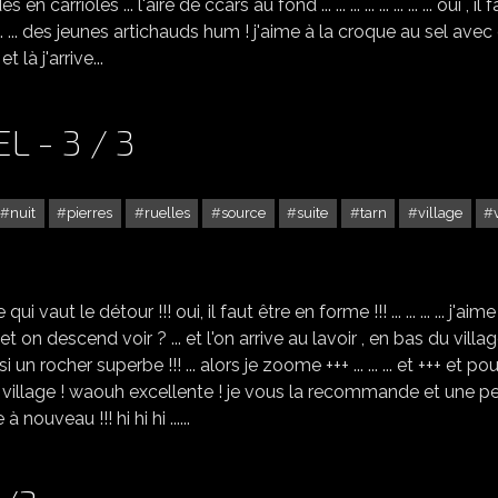
en carrioles ... l'aire de ccars au fond ... ... ... ... ... ... ... ... oui , il 
 ... ... des jeunes artichauds hum ! j'aime à la croque au sel avec
 là j'arrive...
L - 3 / 3
nuit
pierres
ruelles
source
suite
tarn
village
LE VILLAGE DE BRUNIQUEL - 3 / 3
aut le détour !!! oui, il faut être en forme !!! ... ... ... ... j'aime
et on descend voir ? ... et l'on arrive au lavoir , en bas du villag
aussi un rocher superbe !!! ... alors je zoome +++ ... ... ... et +++ et po
u village ! waouh excellente ! je vous la recommande et une pe
ouveau !!! hi hi hi ......