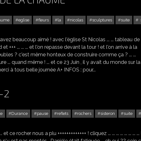
aume
eglise
fleurs
la
nicolas
sculptures
suite
s
L'ÉGLISE SAINT NICOLAS DE LA CHAUME
s avez beaucoup aimé ! avec l'église St Nicolas ... ... tableau de
 +++ ... ... ... et l'on repasse devant la tour ! et l'on arrive à la
immeubles ? c'est même honteux de construire comme ça ? ... ...
ure ... quand même ! ... et ce 23 Juin , il y avait du monde sur la
.. merci à tous belle journée A+ INFOS : pour...
-2
te
Durance
pause
reflets
rochers
sisteron
suite
UNE PAUSE À SISTERON -2
t ce rocher nous a plu +++++++++++++ ! cliquez ... ... ... ... ... ... ... ...
n n'y est pas montés , Danièle était fatiguée ... eh oui ?? coin 