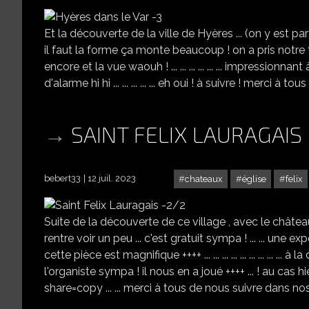
Et la découverte de la ville de Hyères ... (on y est parti
il faut la forme ça monte beaucoup ! on a pris notre te
encore et la vue waouh ! ... ... ... ... ... ... impressionn
d'alarme hi hi ... ... ... ... ... eh oui ! à suivre ! merci à tou
SAINT FELIX LAURAGAIS
bebert33
12 juil. 2023
chateaux
église
felix
Suite de la découverte de ce village , avec le château ! 
rentre voir un peu ... c'est gratuit sympa ! ... ... une e
cette pièce est magnifique ++++ ... ... ... ... ... ... ... .
l'organiste sympa ! il nous en a joué ++++ ... ! au ca
share=copy ... ... merci à tous de nous suivre dans nos