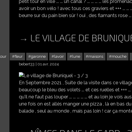
petit tour en ville ... ... un canal ? ... ... ... ... les promenades 
avoir un bon vélo ! avec tous ces graviers et +++ ... ...
beurre sur du pain bien sûr ! oui , des flamants rose ... et
LE VILLAGE DE BRUNIQUE
tour
fleur
garonne
lavoir
lune
maisons
mouche
bebert33
01 avr. 2024
En Septembre 2021 , Suite de la visite dans ce village qui v
beaucoup le bleu des volets ... et ces ruelles et +++ ... 
qu'il ne faut pas louper ... ... ... ... ... et au loin je vois 
une fois on est allés manger une pizza , là en bas d
balade , seul au monde , mais pas loin ! car ça monte à n