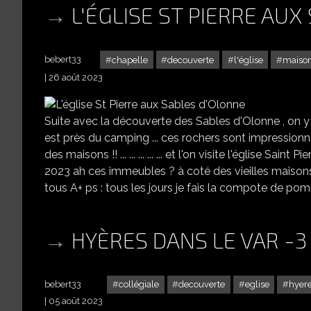
L'ÉGLISE ST PIERRE AU
bebert33
chapelle
decouverte
l'église
maiso
26 août 2023
Suite avec la découverte des Sables d'Olonne , on y 
est près du camping ... ces rochers sont impressionnants 
des maisons !! ... ... ... ... ... et l'on visite l'église Saint P
2023 ah ces immeubles ? à coté des vieilles maisons m
tous A+ ps : tous les jours je fais la compote de pomme
HYÈRES DANS LE VAR -3
bebert33
collégiale
decouverte
eglise
hyer
05 août 2023