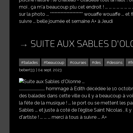
moi , ça m'a beaucoup plu cet endroit ! ... ... ... ... ... .
sur la photo ... ********************** wouaffe wouaffe ...
suivre ... belle journée et semaine A+ à Jeudi
SUITE AUX SABLES D'OLO
balades
beaucoup
courses
des
dessins
f
bebert33
04 sept. 2023
............................. hommage à Edith décédée le 10
des balades dans cette ville ou il y a beaucoup à voir ! o
la fête de la musique ! ... le port ou se mettent les partici
Sables ... et juste à coté de l'église Saint Nicolas , i
d'artiste ! ... ... ... merci à tous à suivre ... A+