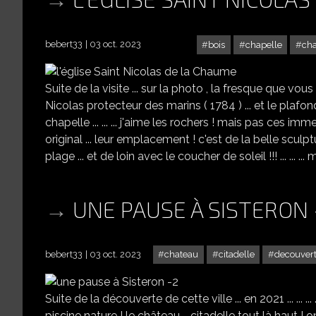
bebert33
03 oct. 2023
bois
chapelle
ch
Suite de la visite ... sur la photo , la fresque que vou
Nicolas protecteur des marins ( 1784 ) ... et le plafond et
chapelle ... ... ... j'aime les rochers ! mais pas ces 
original ... leur emplacement ! c'est de la belle sculpt
plage ... et de loin avec le coucher de soleil !!! ... ... .
UNE PAUSE À SISTERON 
bebert33
03 oct. 2023
chateau
citadelle
decouver
Suite de la découverte de cette ville ... en 2021 ... ... ... ... e
piscine nature ! le château - citadelle tout là haut ! o