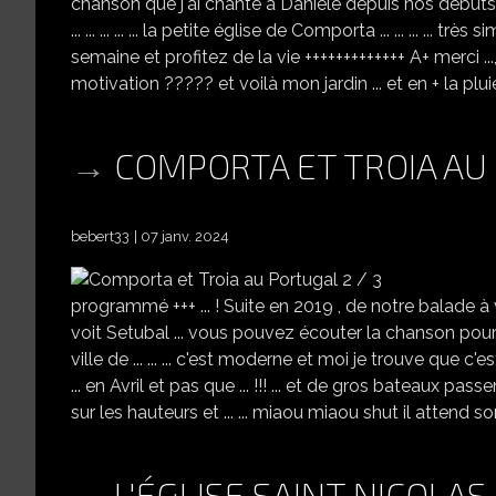
chanson que j'ai chanté à Danièle depuis nos débuts .
... ... ... ... ... la petite église de Comporta ... ... ... ... très si
semaine et profitez de la vie +++++++++++++ A+ merci ..
motivation ????? et voilà mon jardin ... et en + la plui
COMPORTA ET TROIA AU 
bebert33
07 janv. 2024
programmé +++ ... ! Suite en 2019 , de notre balade à 
voit Setubal ... vous pouvez écouter la chanson pour Da
ville de ... ... ... c'est moderne et moi je trouve que c'es
... en Avril et pas que ... !!! ... et de gros bateaux passent 
sur les hauteurs et ... ... miaou miaou shut il attend son c
L'ÉGLISE SAINT NICOLA