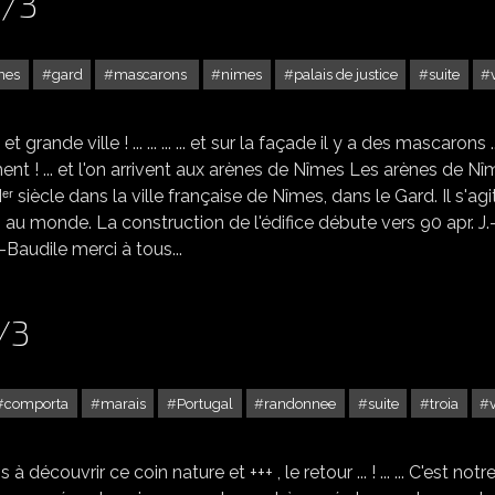
2/3
nes
gard
mascarons
nimes
palais de justice
suite
NÎMES DANS LE GARD -2/3
ande ville ! ... ... ... ... et sur la façade il y a des mascarons ... ..
monument ! ... et l'on arrivent aux arènes de Nîmes Les arènes de N
ʳ siècle dans la ville française de Nîmes, dans le Gard. Il s'agi
u monde. La construction de l'édifice débute vers 90 apr. J.-C
e St-Baudile merci à tous...
/3
comporta
marais
Portugal
randonnee
suite
troia
COMPORTA ET TROIA - 3/3
à découvrir ce coin nature et +++ , le retour ... ! ... ... C'est notr