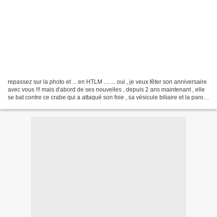
repassez sur la photo et ... en HTLM .... ... oui , je veux fêter son anniversaire
avec vous !!! mais d'abord de ses nouvelles , depuis 2 ans maintenant , elle
se bat contre ce crabe qui a attaqué son foie , sa vésicule biliaire et la parois
du ventre...