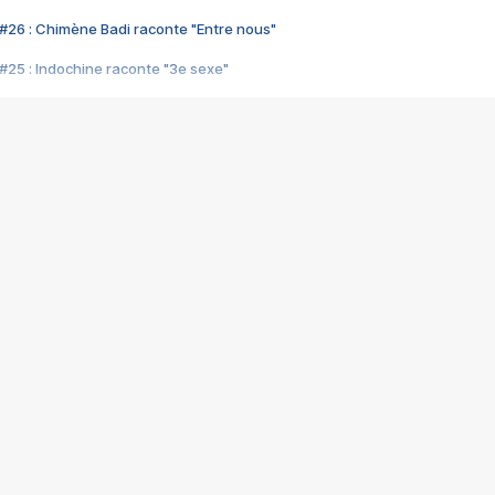
#26 : Chimène Badi raconte "Entre nous"
#25 : Indochine raconte "3e sexe"
#24 : Zaho raconte "C'est chelou"
#23 : Patrick Bruel raconte "Au café des délices"
#22 : Kyo raconte "Le chemin"
#21 : Nolwenn Leroy raconte "Cassé"
#20 : Patrick Hernandez raconte "Born to be alive"
#19 : Lorie raconte "Près de moi"
#18 : Michael Jones raconte "A nos actes manqués" (avec Jean-Jacque
#17 : Khaled raconte "Aïcha"
#16 : Corneille raconte "Parce qu'on vient de loin"
#15 : Indochine raconte "L'aventurier"