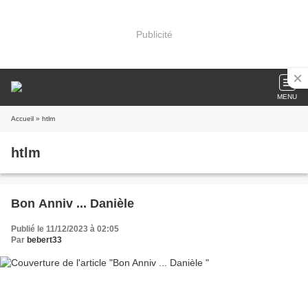
Publicité
MENU
Accueil
» htlm
htlm
Bon Anniv ... Danièle
Publié le 11/12/2023 à 02:05
Par
bebert33