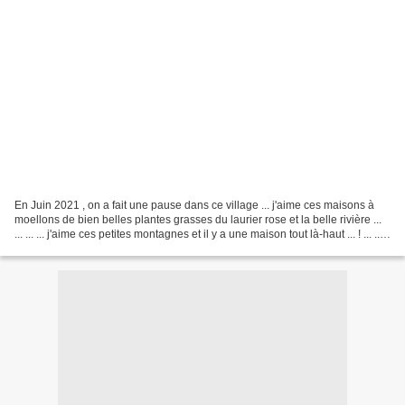
En Juin 2021 , on a fait une pause dans ce village ... j'aime ces maisons à
moellons de bien belles plantes grasses du laurier rose et la belle rivière ...
... ... ... j'aime ces petites montagnes et il y a une maison tout là-haut ... ! ... ...
l'église...