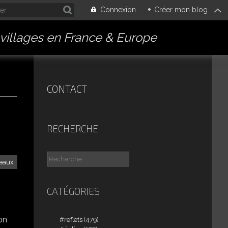
Connexion
+
Créer mon blog
villages en France & Europe
CONTACT
RECHERCHE
reaux
CATÉGORIES
bon
reflets
(479)