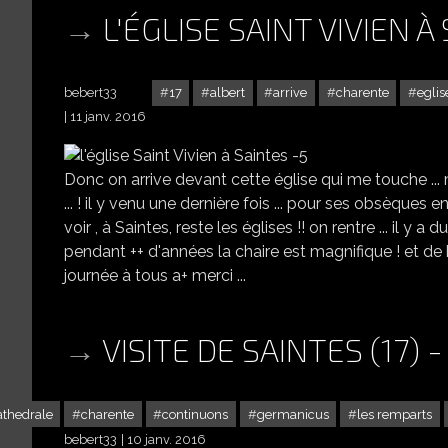
L'ÉGLISE SAINT VIVIEN À
bebert33
17
albert
arrive
charente
eglis
11 janv. 2016
Donc on arrive devant cette église qui me touche ... m
... ! il y venu une dernière fois ... pour ses obsèques
voir , à Saintes, reste les églises !! on rentre ... il y a
pendant ++ d'années la chaire est magnifique ! et de bea
journée à tous a+ merci ...
VISITE DE SAINTES (17) -
athedrale
charente
continuons
germanicus
les remparts
bebert33
10 janv. 2016