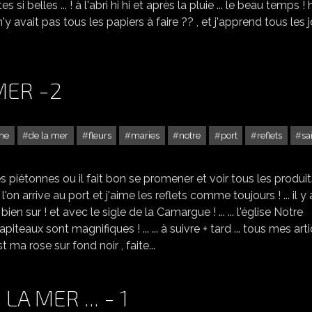
es si belles ... ! à l'abri hi hi et après la pluie ... le beau temps ! h
 n'y avait pas tous les papiers à faire ?? , et j'apprend tous les 
MER -2
me
de la mer
fleurs
maries
notre
port
reflets
sa
SAINTES MARIES DE LA MER -2
rues piétonnes ou il fait bon se promener et voir tous les produi
'on arrive au port et j'aime les reflets comme toujours ! ... il y
bien sur ! et avec le sigle de la Camargue ! ... ... l'église Notre
 chapiteaux sont magnifiques ! ... ... à suivre + tard ... tous mes art
ma rose sur fond noir , faite...
A MER ... - 1