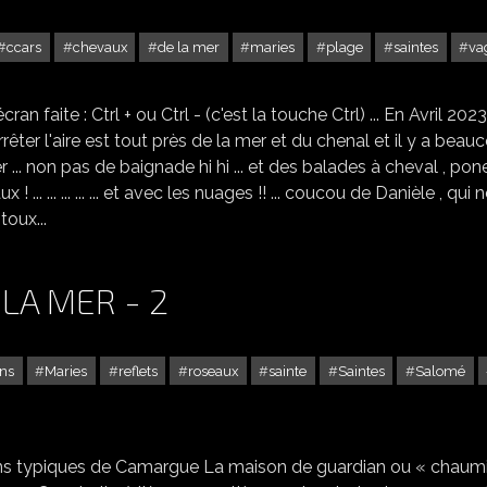
ccars
chevaux
de la mer
maries
plage
saintes
va
AUX SAINTES MARIES DE LA MER ... - 1
otre écran faite : Ctrl + ou Ctrl - (c'est la touche Ctrl) ... En Avril 202
arrêter l'aire est tout près de la mer et du chenal et il y a beau
 ... non pas de baignade hi hi ... et des balades à cheval , pon
 ... ... ... ... ... et avec les nuages !! ... coucou de Danièle , qui 
 toux...
LA MER - 2
ns
Maries
reflets
roseaux
sainte
Saintes
Salomé
LES SAINTES MARIES DE LA MER - 2
ons typiques de Camargue La maison de guardian ou « chaum