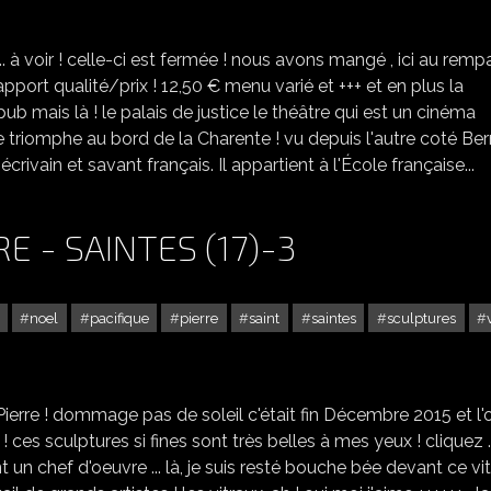
 à voir ! celle-ci est fermée ! nous avons mangé , ici au rempa
apport qualité/prix ! 12,50 € menu varié et +++ et en plus la
pub mais là ! le palais de justice le théâtre qui est un cinéma
c de triomphe au bord de la Charente ! vu depuis l'autre coté Be
, écrivain et savant français. Il appartient à l'École française...
E - SAINTES (17)-3
noel
pacifique
pierre
saint
saintes
sculptures
LA CATHÉDRALE ST PIERRE - SAINTES (17)-3
ierre ! dommage pas de soleil c'était fin Décembre 2015 et l'
 ces sculptures si fines sont très belles à mes yeux ! cliquez .
nt un chef d'oeuvre ... là, je suis resté bouche bée devant ce vit