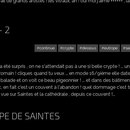
il de grands artistes ! les vitraux, ah ! oui moi j'aime ++++++ , la
- 2
continue
crypte
dessous
eutrope
sa
VISITE DE SAINTES ( 17 ) - 2
 été surpris , on ne s'attendait pas à une si belle crypte ! ... u
Romain ! cliques quand tu veux ... en mode 16/9ième elle dat
balade et on voit ce beau pigeonnier ! ... et dans des bâtimen
onc, en fait c'est un couvent à l'abandon ! quel dommage c'est t
 la vue sur Saintes et la cathédrale , depuis ce couvent !...
PE DE SAINTES