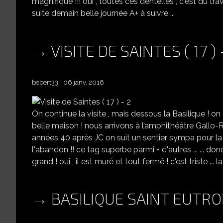
magnifique !!! oui , toutes ces dentelles , c'est du trava
suite demain belle journée A+ à suivre ...
VISITE DE SAINTES ( 17 ) 
bebert33
06 janv. 2016
On continue la visite , mais dessous la Basilique ! on a
belle maison ! nous arrivons à l’amphithéâtre Gallo-
années 40 après JC on suit un sentier sympa pour la 
l'abandon !! ce tag superbe parmi + d'autres ... ... d
grand ! oui , il est muré et tout fermé ! c'est triste ...
BASILIQUE SAINT EUTRO