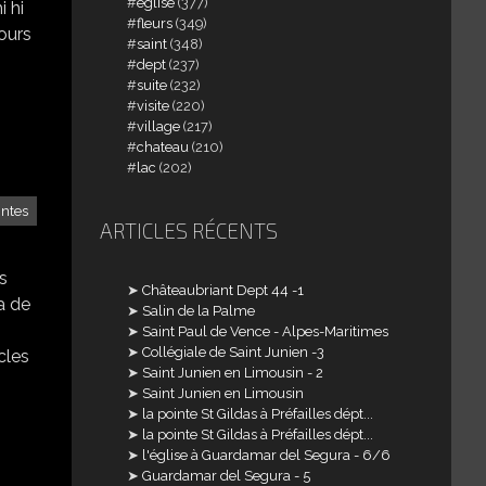
église
(377)
i hi
fleurs
(349)
jours
saint
(348)
dept
(237)
suite
(232)
visite
(220)
village
(217)
chateau
(210)
lac
(202)
intes
ARTICLES RÉCENTS
ts
Châteaubriant Dept 44 -1
 a de
Salin de la Palme
Saint Paul de Vence - Alpes-Maritimes
Collégiale de Saint Junien -3
icles
Saint Junien en Limousin - 2
Saint Junien en Limousin
la pointe St Gildas à Préfailles dépt...
la pointe St Gildas à Préfailles dépt...
l'église à Guardamar del Segura - 6/6
Guardamar del Segura - 5