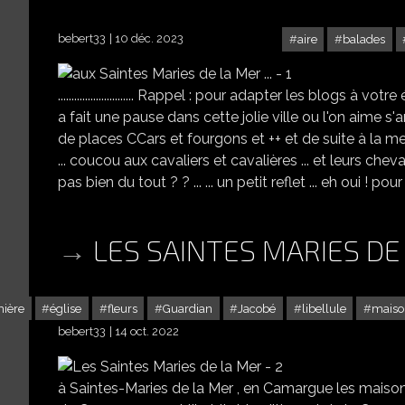
bebert33
10 déc. 2023
aire
balades
............................ Rappel : pour adapter les blogs à v
a fait une pause dans cette jolie ville ou l'on aime s'
de places CCars et fourgons et ++ et de suite à la mer
... coucou aux cavaliers et cavalières ... et leurs chevaux !
pas bien du tout ? ? ... ... un petit reflet ... eh oui ! pour
LES SAINTES MARIES DE 
ière
église
fleurs
Guardian
Jacobé
libellule
maiso
bebert33
14 oct. 2022
à Saintes-Maries de la Mer , en Camargue les mais