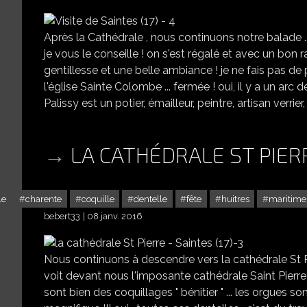
Après la Cathédrale , nous continuons notre balade ...
je vous le conseille ! on s'est régalé et avec un bon r
gentillesse et une belle ambiance ! je ne fais pas de 
l'église Sainte Colombe ... fermée ! oui, il y a un ar
Palissy est un potier, émailleur, peintre, artisan verrier
LA CATHÉDRALE ST PIERR
le
charente
coquille
dentelle
fête
huitres
maritime
bebert33
08 janv. 2016
Nous continuons à descendre vers la cathédrale St P
voit devant nous l'imposante cathédrale Saint Pierre !
sont bien des coquillages " bénitier " ... les orgues so