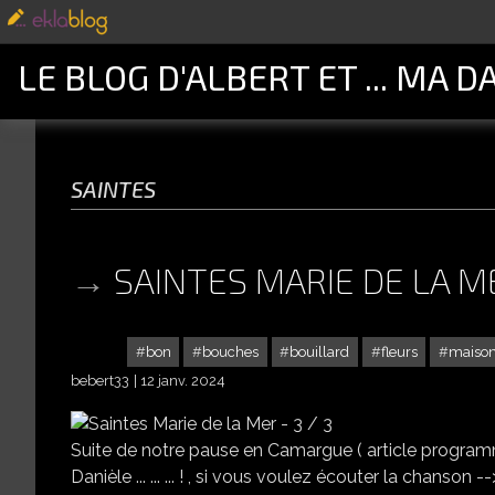
LE BLOG D'ALBERT ET ... MA D
saintes
SAINTES MARIE DE LA ME
bon
bouches
bouillard
fleurs
maiso
bebert33
12 janv. 2024
Suite de notre pause en Camargue ( article programmé 
Danièle ... ... ... ! , si vous voulez écouter la chanson --> cli