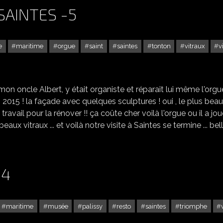
 SAINTES -5
e
maritime
orgue
saint
saintes
tonton
vitraux
v
L'ÉGLISE SAINT VIVIEN À SAINTES -5
on oncle Albert, y était organiste et réparait lui même l'orgue
 en 2015 ! la façade avec quelques sculptures ! oui , le plus beau
 du travail pour la rénover !! ça coûte cher voilà l'orgue ou il a jo
ux vitraux ... et voilà notre visite à Saintes se termine ... bel
 4
maritime
musée
palissy
resto
saintes
triomphe
VISITE DE SAINTES (17) - 4