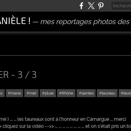
ANIÈLE !
mes reportages photos des 
R - 3 / 3
ns
marie
mer
pluie
Rhône
saintes
taureau
tau
SAINTES MARIE DE LA MER - 3 / 3
) ... ... les taureaux sont à l'honneur en Camargue ... merci
quez sur la vidéo -->> ... ... ... ... ... ... ... ... et on s'était pris un 