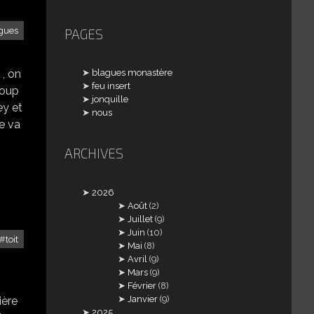
gues
PAGES
blagues monastère
3 , on
feu insert
coup
jonquille
ey et
nous
ne va
ARCHIVES
2026
Août
(2)
Juillet
(9)
Juin
(10)
toit
Mai
(8)
Avril
(9)
Mars
(9)
Février
(8)
Janvier
(9)
ière
2025