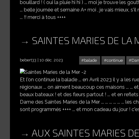
bouillard ! ( oui la pluie hi hi ) ... moi je trouve les goutt
... belle journée et semaine A+ moi , je vais mieux, s'il
... !! merci à tous ++++
SAINTES MARIES DE LA 
bebert33
10 déc. 2023
balade
continue
Da
Et l'on continue la balade ... en Avril 2023 il y a les 
régionaux ... on aiment beaucoup ces maisons ... ... et l
beaux bateaux ! et des fleurs partout ! ... et en reflets 
Dame des Saintes Maries de la Mer ... ... ... ... ... ... les
sont programmés ++++ ... et mon cadeau du jour ! c'est 
AUX SAINTES MARIES DE L