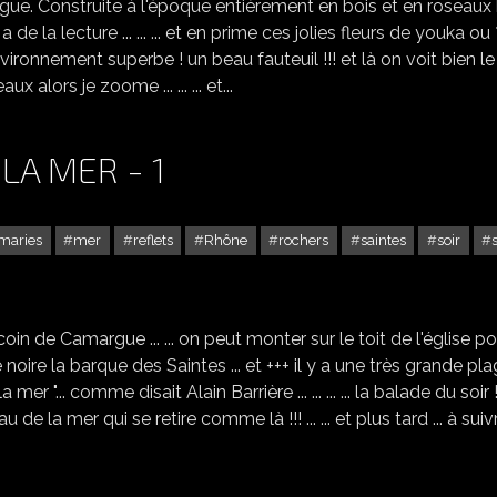
rgue. Construite à l'époque entièrement en bois et en roseaux
 a de la lecture ... ... ... et en prime ces jolies fleurs de youka ou
et environnement superbe ! un beau fauteuil !!! et là on voit bien le
seaux alors je zoome ... ... ... et...
LA MER - 1
maries
mer
reflets
Rhône
rochers
saintes
soir
LES SAINTES MARIES DE LA MER - 1
n de Camargue ... ... on peut monter sur le toit de l'église po
 vierge noire la barque des Saintes ... et +++ il y a une très grande pl
a mer "... comme disait Alain Barrière ... ... ... ... la balade du soir ! ..
u de la mer qui se retire comme là !!! ... ... et plus tard ... à suiv