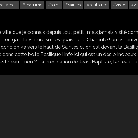
 des ames
maritime
saint
saintes
sculpture
visite
vi
BASILIQUE SAINT EUTROPE DE SAINTES
ville que je connais depuis tout petit , mais jamais visité c
.. on gare la voiture sur les quais de la Charente ! on est arriv
! donc on va vers le haut de Saintes et on est devant la Basili
re dans cette belle Basilique ! info ici qui est un des principaux
'est beau ... non ? La Prédication de Jean-Baptiste, tableau du.