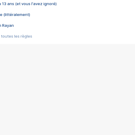
 a 13 ans (et vous l'avez ignoré)
e (littéralement)
im Rayan
 toutes les règles
s les jeux vidéo
us choquant de Rockstar ? - Le scandale BULLY
e plus moche de Steam
du RÊVE tourne au CAUCHEMAR
pendant 8 heures
it… à tort
umiliés par un jeu vidéo
ire - Final Fantasy 8
ti un empire - Age of Empires