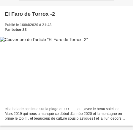
El Faro de Torrox -2
Publié le 16/04/2020 à 21:43
Par
bebert33
et la balade continue sur la plage et +++ ... ... oui, avec le beau soleil de
Mars 2019 qui nous a manqué ce début d'année 2020 et la montagne en
prime le top !!! , et beaucoup de culture sous plastiques ! et là ! un décors
waouh !! ça change ... ces...