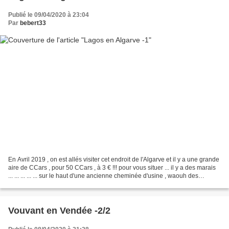
Publié le 09/04/2020 à 23:04
Par
bebert33
En Avril 2019 , on est allés visiter cet endroit de l'Algarve et il y a une grande
aire de CCars , pour 50 CCars , à 3 € !!! pour vous situer ... il y a des marais
... ... ... ... ... sur le haut d'une ancienne cheminée d'usine , waouh des
cigognes ......
Vouvant en Vendée -2/2