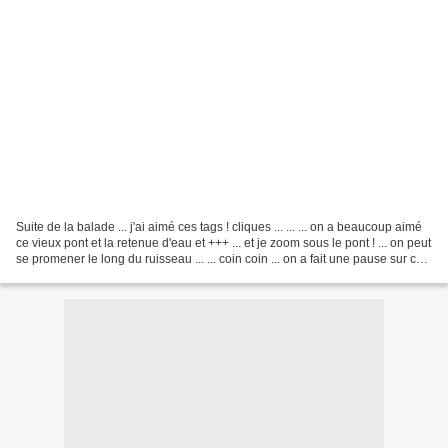
Suite de la balade ... j'ai aimé ces tags ! cliques ... ... ... on a beaucoup aimé
ce vieux pont et la retenue d'eau et +++ ... et je zoom sous le pont ! ... on peut
se promener le long du ruisseau ... ... coin coin ... on a fait une pause sur ce
banc...