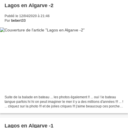
Lagos en Algarve -2
Publié le 12/04/2020 à 21:46
Par
bebert33
Suite de la balade en bateau ... les photos également !! ... oui ! le bateau
tangue parfois hi hi on peut imaginer le mer il y a des millions d'années !!! ... !
... cliquez sur la photo !!! et de jolies criques !!! j'aime beaucoup ces porches
dans les...
Lagos en Algarve -1