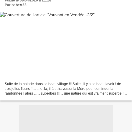
Publié le 08/04/2020 à 21:28
Par
bebert33
Suite de la balade dans ce beau village !!! Suite , il y a ce beau lavoir ! de
très jolies fleurs !! ... ... et là, il faut traverser la Mère pour continuer la
randonnée ! alors ... ... superbes !!! ... une nature qui est vraiment superbe ! ...
... et...