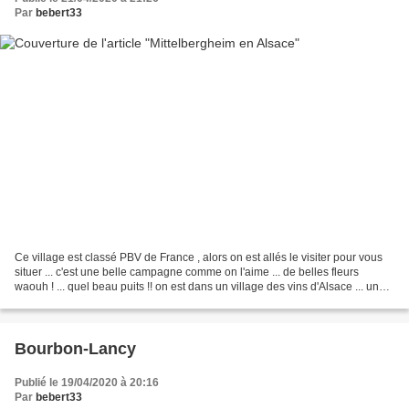
Par
bebert33
Ce village est classé PBV de France , alors on est allés le visiter pour vous
situer ... c'est une belle campagne comme on l'aime ... de belles fleurs
waouh ! ... quel beau puits !! on est dans un village des vins d'Alsace ... un
ancien moulin à huile...
Bourbon-Lancy
Publié le 19/04/2020 à 20:16
Par
bebert33