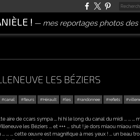
ANIÈLE !
mes reportages photos des 
LLENEUVE LES BÉZIERS
canal
fleurs
Hérault
les
randonnee
reflets
ville
RANDO POUR ALLEZ À VILLENEUVE LES BÉZIERS
te aire de ccars sympa ... hi hi le long du canal du midi ... ... ... 
ve à Villeneuve les Béziers ... et +++ ... shut ! je dors miaou miaou m
aouh ... ... ... cette œuvre est magnifique à mes yeux ! ... un beau 