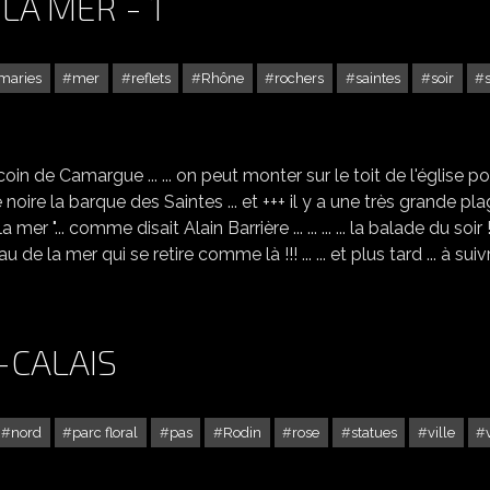
LA MER - 1
maries
mer
reflets
Rhône
rochers
saintes
soir
LES SAINTES MARIES DE LA MER - 1
n de Camargue ... ... on peut monter sur le toit de l'église po
 vierge noire la barque des Saintes ... et +++ il y a une très grande pl
a mer "... comme disait Alain Barrière ... ... ... ... la balade du soir ! ..
u de la mer qui se retire comme là !!! ... ... et plus tard ... à suiv
-CALAIS
nord
parc floral
pas
Rodin
rose
statues
ville
CALAIS DANS LE PAS-DE-CALAIS