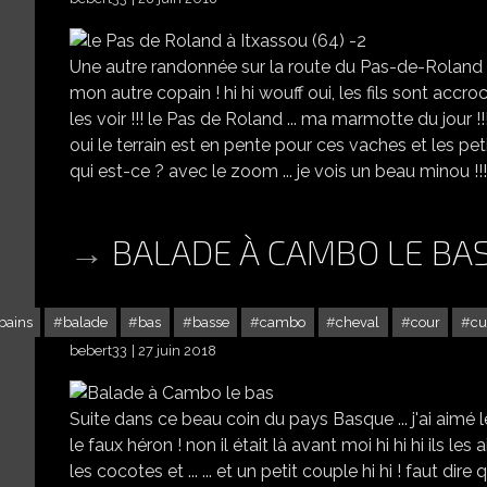
Une autre randonnée sur la route du Pas-de-Roland à 
mon autre copain ! hi hi wouff oui, les fils sont accroc
les voir !!! le Pas de Roland ... ma marmotte du jour !!! h
oui le terrain est en pente pour ces vaches et les peti
qui est-ce ? avec le zoom ... je vois un beau minou !!! h
BALADE À CAMBO LE BA
bains
balade
bas
basse
cambo
cheval
cour
cu
bebert33
27 juin 2018
Suite dans ce beau coin du pays Basque ... j'ai aimé
le faux héron ! non il était là avant moi hi hi hi ils le
les cocotes et ... ... et un petit couple hi hi ! faut di