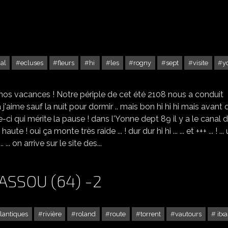
al
ecluses
fleurs
hi
les
rogny
sept
visite
y
ROGNY LES 7 ÉCLUSES
nos vacances ! Notre périple de cet été 2108 nous a conduit
ça j'aime sauf la nuit pour dormir .. mais bon hi hi hi mais avant 
celle-ci qui mérite la pause ! dans l'Yonne dept 89 il y a le canal 
haute ! oui ça monte très raide ... ! dur dur hi hi ... ... et +++ ... ! ...
... on arrive sur le site des...
ASSOU (64) -2
lantiques
rivière
roland
route
torrent
vautours
itx