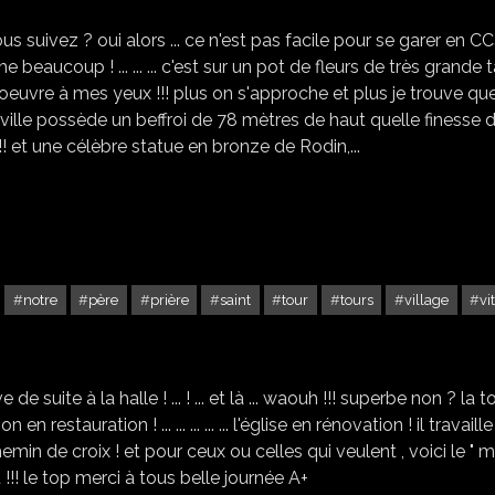
us suivez ? oui alors ... ce n'est pas facile pour se garer en CC
ime beaucoup ! ... ... ... c'est sur un pot de fleurs de très grande t
chef d'oeuvre à mes yeux !!! plus on s'approche et plus je trouve qu
ville possède un beffroi de 78 mètres de haut quelle finesse 
!! et une célèbre statue en bronze de Rodin,...
notre
père
prière
saint
tour
tours
village
vi
SAINT FARGEAU (89)
de suite à la halle ! ... ! ... et là ... waouh !!! superbe non ? la t
stauration ! ... ... ... ... ... l'église en rénovation ! il travaille
 chemin de croix ! et pour ceux ou celles qui veulent , voici le " 
 !!! le top merci à tous belle journée A+