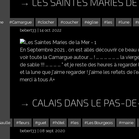
LES SAINTES MARIES DE 
me
Camargue
clocher
coucher
église
les
lune
bebert33
14 oct. 2022
En Septembre 2021 , on est allés découvrir ce beau coi
voir toute la Camargue autour ... ! ... ... ... ... ... ... la
de sable !!! ... ... ... ... " et je reste des heures à regarder l
et la lune que j'aime regarder ! j'aime les reflets de l'ea
merci à tous A+
CALAIS DANS LE PAS-DE
aulle
fleurs
guet
hôtel
les
Les Bourgeois
mairie
bebert33
08 sept. 2020