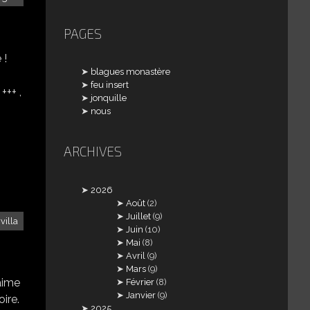
PAGES
 !
blagues monastère
feu insert
+++ ,
jonquille
nous
ARCHIVES
2026
Août
(2)
Juillet
(9)
villa
Juin
(10)
Mai
(8)
Avril
(9)
Mars
(9)
'aime
Février
(8)
Janvier
(9)
oire.
2025