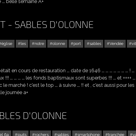
e ... belle semaine A+
RT - SABLES D'OLONNE
église
les
notre
olonne
port
sables
Vendée
vi
L'ÉGLISE ND DE BON PORT - SABLES D'OLONNE
 cours de restauration ... date de 1646 ... ... ... ... ... ... ... ! ... ... .
beaux !!! ... ... ... ... les fonds baptismaux sont superbes !!! ... et ++++ ..
rché ! c'est le top ... à suivre ... !! et , c'est aussi pour les
lle journée a+
ABLES D'OLONNE
el 6a
puits
rochers
sables
smartphone
tranchée
v