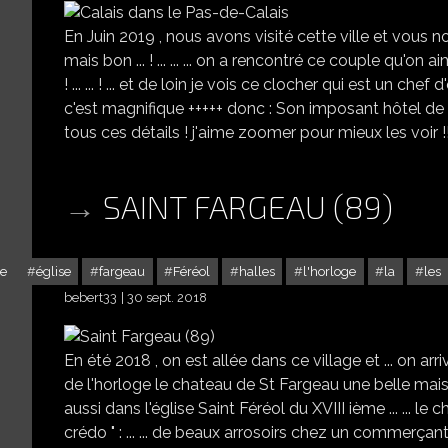
En Juin 2019 , nous avons visité cette ville et vous no
mais bon ... ! ... ... ... on a rencontré ce couple qu'on a
! ... ... ! ... et de loin je vois ce clocher qui est un 
c'est magnifique +++++ donc : Son imposant hôtel de 
tous ces détails ! j'aime zoomer pour mieux les voir !
SAINT FARGEAU (89)
e
église
fargeau
Féréol
halles
l'horloge
la
les
bebert33
30 sept. 2018
En été 2018 , on est allée dans ce village et ... on arrive 
de l'horloge le chateau de St Fargeau une belle maison en re
aussi dans l'église Saint Féréol du XVIII ième ... ... le
crédo " : ... ... de beaux arrosoirs chez un commerçant