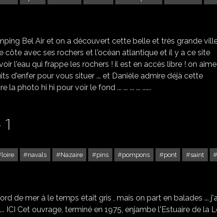
LE PUITS D'ENFER AU SABLES D'OLONNE
ping Bel Air et on a découvert cette belle et très grande ville
 côte avec ses rochers et l'océan atlantique et il y a ce site
oir l'eau qui frappe les rochers ! il est en accès libre ! on aime 
 puits d'enfer pour vous situer ... et Danièle admire déjà cette
photo hi hi pour voir le fond ... ... ... ... ......
 1
loire
navals
Nazaire
pins
pompons
pont
saint
SAINT BRÉVIN LES PINS - 1
ord de mer à le temps était gris , mais on part en balades ... j
re ... ICI Cet ouvrage, terminé en 1975, enjambe l'Estuaire de la L