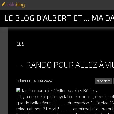
LE BLOG D'ALBERT ET ... MA D
les
RANDO POUR ALLEZ À VI
bebert33
18 août 2024
beziers
... il y a une belle piste cyclable et donc ... , depuis cet
que de belles fleurs !!! ... ... ... du chardon ? ... j'arri
miaou ah non ? il dort ! ... ... ... ... en prime le toit w