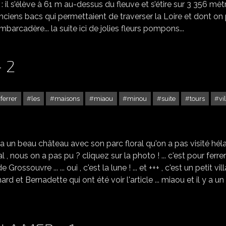
 il s’élève à 61 m au-dessus du fleuve et s’étire sur 3 356 mèt
anciens bacs qui permettaient de traverser la Loire et dont on
mbarcadère... la suite ici de jolies fleurs pompons...
 2
ferrer
les
maisons
miaou
minou
suite
tours
vi
APREMONT SUR ALLIER - 2
a un beau château avec son parc floral qu'on a pas visité hélas 
ez le parc floral , nous on a pas pu ? cliquez sur la photo ! ... c'est pour ferre
de Grossouvre ... ... oui , c'est la lune ! ... et +++ , c'est un petit vi
d et Bernadette qui ont été voir l'article ... miaou et il y a un