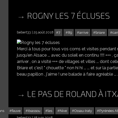
ROGNY LES 7 ÉCLUSES
bebert33
25 août 2018
7
89
arrive
briare
can
Merci à tous pour tous vos coms et visites pendant 
jusqu'en Alsace ... avec du soleil en continu !!!! +++ , 
arriver , on a visité +++ de villages et villes ... dont 
Briare et c'est " chouette " non hi hi ... ... et sur la partie 
beau papillon , j'aime ! une balade à faire agréable ... ... 
LE PAS DE ROLAND À ITX
ans
fauve
itxassou
les
Nive
Ossau-Iraty
Pyrénées At
bebert33
28 juin 2018