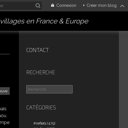
Connexion
+
Créer mon blog
villages en France & Europe
CONTACT
RECHERCHE
neuve
CATÉGORIES
mais
iaou
trompe
reflets
(479)