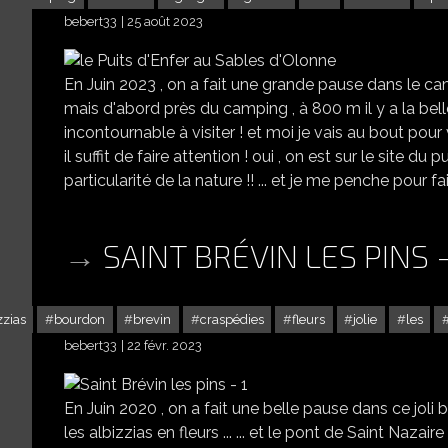
bebert33
25 août 2023
En Juin 2023 , on a fait une grande pause dans le cam
mais d'abord près du camping , à 800 m il y a la belle
incontournable à visiter ! et moi je vais au bout pour v
il suffit de faire attention ! oui , on est sur le site du
particularité de la nature !! ... et je me penche pour faire la 
SAINT BRÉVIN LES PINS -
zzias
bourdon
brevin
craspédies
fleurs
jolie
les
bebert33
22 févr. 2023
En Juin 2020 , on a fait une belle pause dans ce joli b
les albizzias en fleurs ... ... et le pont de Saint Nazai