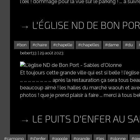
l'œil ! dommage pour la vue sur le parking ! ... à suivr
L'ÉGLISE ND DE BON PO
bon
chaire
chapelle
chapelles
dame
du
bebert33
29 août 2023
Et toujours cette grande ville qui est si belle ! l'église était en
... ... ... ... ... ... ... ... après la restauration ça sera tous 
beaucoup aimé ! les halles du marché waouh et avec le ma
photos ! que je prend plaisir à faire ... merci à tous be
LE PUITS D'ENFER AU S
camping
d'enfer
google
grande
les
olonne
pix