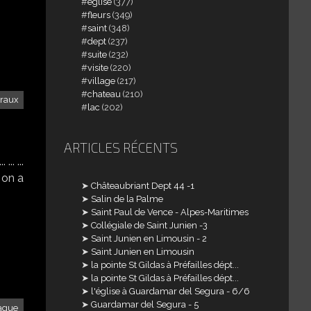
église
(377)
fleurs
(349)
saint
(348)
dept
(237)
suite
(232)
visite
(220)
village
(217)
chateau
(210)
traux
lac
(202)
ARTICLES RÉCENTS
.. ...
. on a
Châteaubriant Dept 44 -1
Salin de la Palme
Saint Paul de Vence - Alpes-Maritimes
Collégiale de Saint Junien -3
Saint Junien en Limousin - 2
Saint Junien en Limousin
la pointe St Gildas à Préfailles dépt...
la pointe St Gildas à Préfailles dépt...
l'église à Guardamar del Segura - 6/6
Guardamar del Segura - 5
ague