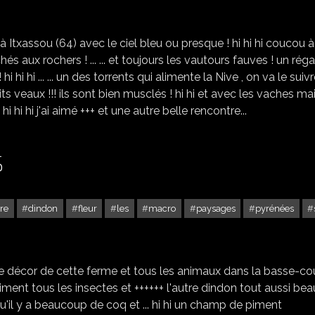
LE PAS DE ROLAND À ITXASSOU (64) -2
Itxassou (64) avec le ciel bleu ou presque ! hi hi hi coucou à
hés aux rochers ! ... ... et toujours les vautours fauves ! un réga
i hi hi ... ... un des torrents qui alimente la Nive , on va le suivre
ts veaux !!! ils sont bien musclés ! hi hi et avec les vaches ma
i hi hi j'ai aimé +++ et une autre belle rencontre...
S
re
dindon
fleur
les
macro
paysages
pyrénées
BALADE À CAMBO LE BAS
 le décor de cette ferme et tous les animaux dans la basse-co
s aiment tous les insectes et ++++++ l'autre dindon tout aussi beau
re qu'il y a beaucoup de coq et ... hi hi un champ de piment