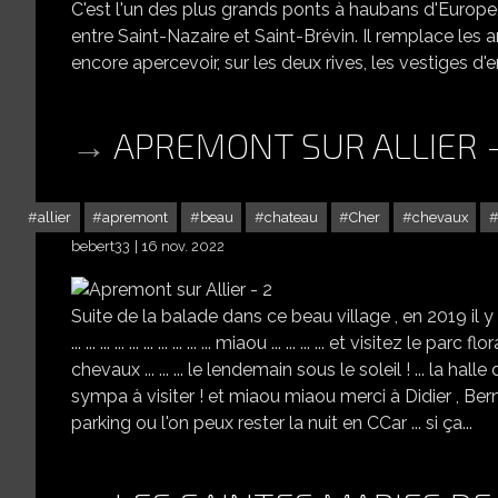
C'est l'un des plus grands ponts à haubans d'Europe :
entre Saint-Nazaire et Saint-Brévin. Il remplace les 
encore apercevoir, sur les deux rives, les vestiges d'e
APREMONT SUR ALLIER -
allier
apremont
beau
chateau
Cher
chevaux
bebert33
16 nov. 2022
Suite de la balade dans ce beau village , en 2019 il y 
... ... ... ... ... ... ... ... ... ... miaou ... ... ... ... et visit
chevaux ... ... ... le lendemain sous le soleil ! ... la halle 
sympa à visiter ! et miaou miaou merci à Didier , Bernar
parking ou l'on peux rester la nuit en CCar ... si ça...