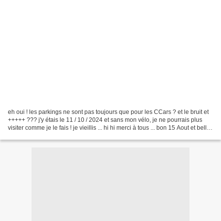
eh oui ! les parkings ne sont pas toujours que pour les CCars ? et le bruit et
+++++ ??? j'y étais le 11 / 10 / 2024 et sans mon vélo, je ne pourrais plus
visiter comme je le fais ! je vieillis ... hi hi merci à tous ... bon 15 Aout et belle
fin de semaine...