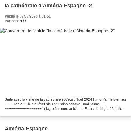
la cathédrale d'Alméria-Espagne -2
Publié le 07/08/2025 à 01:51
Par
bebert33
Suite avec la visite de la cathédrale et c'était Noël 2024 ! , moi j'aime bien sûr
++++ ! eh oui , le ciel était bleu et il faisait chaud , moi j'aime
++++++++++++++++++ ! ( là, je fais mon article en France hi hi , le 19 juillet !
eh bien il pleut et...
Alméria-Espagne