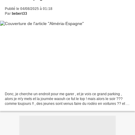
Publié le 04/08/2025 à 01:18
Par
bebert33
Donc, je cherche un endroit pour me garer , et je vois ce grand parking ,
alors je m'y mets et la journée waouh ce fut le top ! mais alors le soir ???
comme toujours !! , des jeunes sont venus faire du rodéo en voitures ?? et ça
a duré +++ , et c'était...