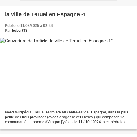
la ville de Teruel en Espagne -1
Publié le 11/08/2025 à 02:44
Par
bebert33
merci Wikipédia : Teruel se trouve au centre-est de l'Espagne, dans la plus
petite des trois provinces (avec Saragosse et Huesca ) qui composent la
communauté autonome d'Aragon j'y étais le 11 / 10 / 2024 la cathédrale que
je n'ai pas pu visiter , je...