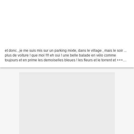
et donc , je me suis mis sur un parking mixte, dans le village , mais le soir ...
plus de voiture ! que moi !!!! eh oui ! une belle balade en vélo comme
toujours et en prime les demoiselles bleues ! les fleurs et le torrent et +++
belle semaine A +