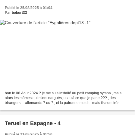
Publié le 25/08/2025 à 01:04
Par
bebert33
bon le 06 Aout 2024 ? je me suis installé au petit camping sympa , mais
alors les mômes qui m'ont nargués jusqu'à ce que je parte ??? , des
étrangers ... allemands ? ou ? , et la patronne me dit : mais ils sont très
gentils et viennent tout le temps donc...
Teruel en Espagne - 4
Publié le 21/08/2025 à 01:50