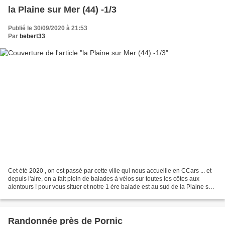
la Plaine sur Mer (44) -1/3
Publié le 30/09/2020 à 21:53
Par
bebert33
Cet été 2020 , on est passé par cette ville qui nous accueille en CCars ... et
depuis l'aire, on a fait plein de balades à vélos sur toutes les côtes aux
alentours ! pour vous situer et notre 1 ère balade est au sud de la Plaine sur
Mer ! et nous on aime...
Randonnée près de Pornic