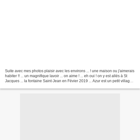
Suite avec mes photos plaisir avec les environs ... ! une maison ou j'aimerais
habiter !! ... un magnifique lavoir ... on aime ! ... eh oui ! on y est allés à St
Jacques ... la fontaine Saint-Jean en Févier 2019 ... Azur est un petit village
typiquement...