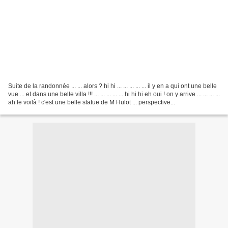
Suite de la randonnée ... ... alors ? hi hi ... ... ... ... ... il y en a qui ont une belle
vue ... et dans une belle villa !!! ... ... ... ... ... hi hi hi eh oui ! on y arrive ... ... ... ...
ah le voilà ! c'est une belle statue de M Hulot ... perspective...