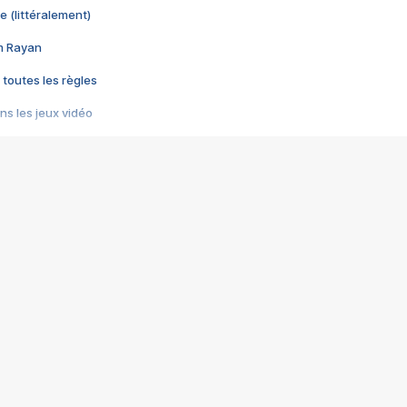
e (littéralement)
im Rayan
 toutes les règles
s les jeux vidéo
us choquant de Rockstar ? - Le scandale BULLY
e plus moche de Steam
du RÊVE tourne au CAUCHEMAR
pendant 8 heures
it… à tort
umiliés par un jeu vidéo
ire - Final Fantasy 8
ti un empire - Age of Empires