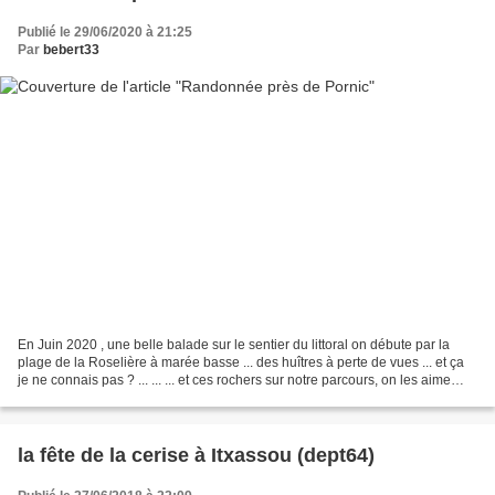
Publié le 29/06/2020 à 21:25
Par
bebert33
En Juin 2020 , une belle balade sur le sentier du littoral on débute par la
plage de la Roselière à marée basse ... des huîtres à perte de vues ... et ça
je ne connais pas ? ... ... ... et ces rochers sur notre parcours, on les aime
++++ des dolmens !...
la fête de la cerise à Itxassou (dept64)