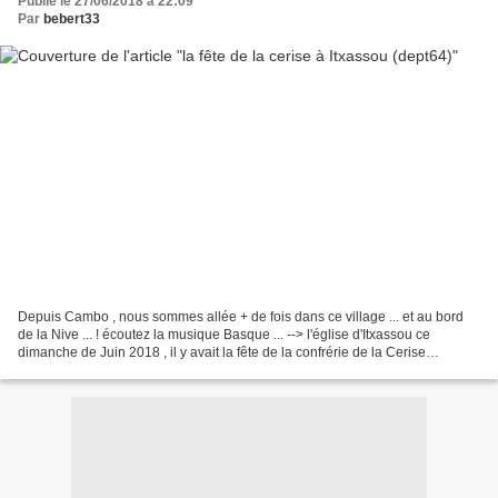
Publié le 27/06/2018 à 22:09
Par
bebert33
Depuis Cambo , nous sommes allée + de fois dans ce village ... et au bord
de la Nive ... ! écoutez la musique Basque ... --> l'église d'Itxassou ce
dimanche de Juin 2018 , il y avait la fête de la confrérie de la Cerise
d’Itxassou (Pays basque) l'église...