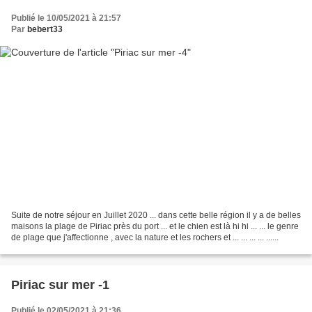
Publié le 10/05/2021 à 21:57
Par
bebert33
Suite de notre séjour en Juillet 2020 ... dans cette belle région il y a de belles
maisons la plage de Piriac près du port ... et le chien est là hi hi ... ... le genre
de plage que j'affectionne , avec la nature et les rochers et ... ... ... ... ......
Piriac sur mer -1
Publié le 02/05/2021 à 21:36