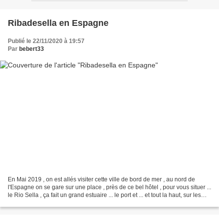
Ribadesella en Espagne
Publié le 22/11/2020 à 19:57
Par
bebert33
En Mai 2019 , on est allés visiter cette ville de bord de mer , au nord de
l'Espagne on se gare sur une place , près de ce bel hôtel , pour vous situer ...
le Rio Sella , ça fait un grand estuaire ... le port et ... et tout la haut, sur les
rochers il...