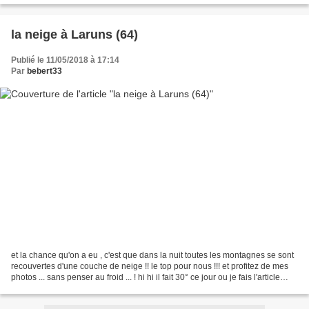
la neige à Laruns (64)
Publié le 11/05/2018 à 17:14
Par
bebert33
et la chance qu'on a eu , c'est que dans la nuit toutes les montagnes se sont
recouvertes d'une couche de neige !! le top pour nous !!! et profitez de mes
photos ... sans penser au froid ... ! hi hi il fait 30° ce jour ou je fais l'article
chez moi !!!...