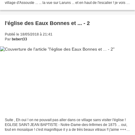
village d'Assouste ... ... la vue sur Laruns ... et en haut de l'escalier ! je vois ...
miaou ! un parterre...
l'église des Eaux Bonnes et ... - 2
Publié le 18/05/2018 à 21:41
Par
bebert33
Suite , Eh oui ! on ne pouvait pas aller dans ce village sans visiter l'église !
EGLISE SAINT-JEAN BAPTISTE - Notre-Dame-des-Infirmes de 1875 ... oui,
tout en mosaïque ! c'est magnifique il y a de très beaux vitraux !! j'aime +++ ...
la belle rosace ......