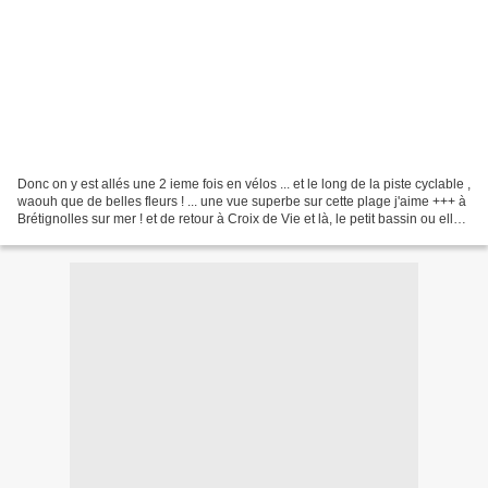
Donc on y est allés une 2 ieme fois en vélos ... et le long de la piste cyclable ,
waouh que de belles fleurs ! ... une vue superbe sur cette plage j'aime +++ à
Brétignolles sur mer ! et de retour à Croix de Vie et là, le petit bassin ou elle
se baignait...