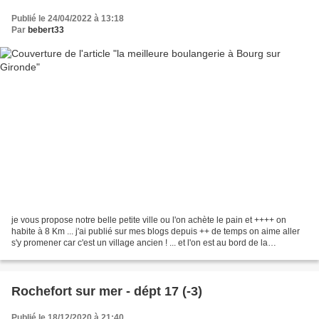
Publié le 24/04/2022 à 13:18
Par
bebert33
je vous propose notre belle petite ville ou l'on achète le pain et ++++ on
habite à 8 Km ... j'ai publié sur mes blogs depuis ++ de temps on aime aller
s'y promener car c'est un village ancien ! ... et l'on est au bord de la
Dordogne qui se jette dans...
Rochefort sur mer - dépt 17 (-3)
Publié le 18/12/2020 à 21:40