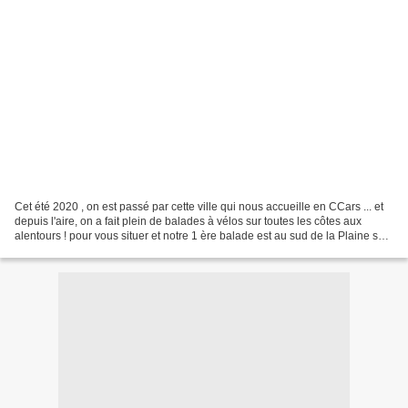
Cet été 2020 , on est passé par cette ville qui nous accueille en CCars ... et
depuis l'aire, on a fait plein de balades à vélos sur toutes les côtes aux
alentours ! pour vous situer et notre 1 ère balade est au sud de la Plaine sur
Mer ! et nous on aime...