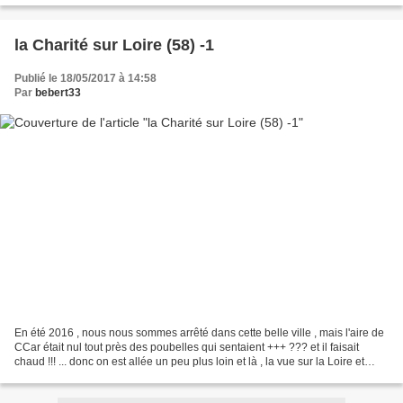
la Charité sur Loire (58) -1
Publié le 18/05/2017 à 14:58
Par
bebert33
En été 2016 , nous nous sommes arrêté dans cette belle ville , mais l'aire de
CCar était nul tout près des poubelles qui sentaient +++ ??? et il faisait
chaud !!! ... donc on est allée un peu plus loin et là , la vue sur la Loire et
super !!! mais ce...