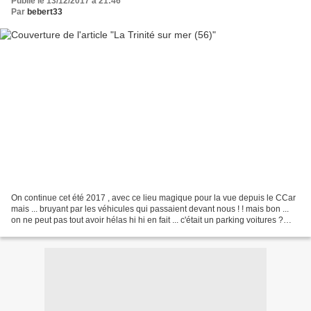
Publié le 13/12/2017 à 21:46
Par
bebert33
On continue cet été 2017 , avec ce lieu magique pour la vue depuis le CCar
mais ... bruyant par les véhicules qui passaient devant nous ! ! mais bon ...
on ne peut pas tout avoir hélas hi hi en fait ... c'était un parking voitures ?
sans interdiction...