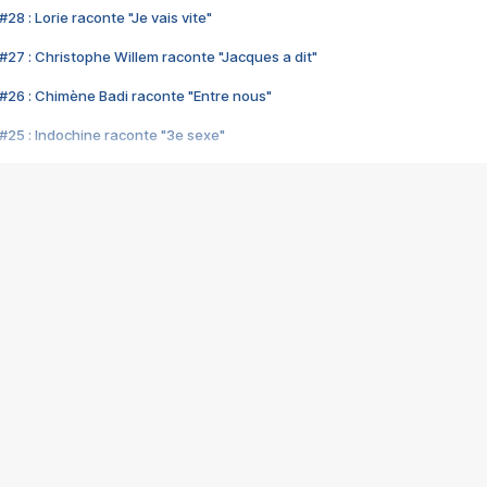
28 : Lorie raconte "Je vais vite"
#27 : Christophe Willem raconte "Jacques a dit"
#26 : Chimène Badi raconte "Entre nous"
#25 : Indochine raconte "3e sexe"
#24 : Zaho raconte "C'est chelou"
#23 : Patrick Bruel raconte "Au café des délices"
#22 : Kyo raconte "Le chemin"
#21 : Nolwenn Leroy raconte "Cassé"
#20 : Patrick Hernandez raconte "Born to be alive"
#19 : Lorie raconte "Près de moi"
#18 : Michael Jones raconte "A nos actes manqués" (avec Jean-Jacque
#17 : Khaled raconte "Aïcha"