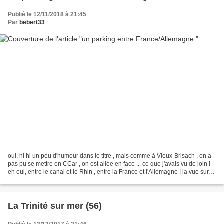
Publié le 12/11/2018 à 21:45
Par
bebert33
oui, hi hi un peu d'humour dans le titre , mais comme à Vieux-Brisach , on a
pas pu se mettre en CCar , on est allée en face ... ce que j'avais vu de loin !
eh oui, entre le canal et le Rhin , entre la France et l'Allemagne ! la vue sur
Vieux-Brisach...
La Trinité sur mer (56)