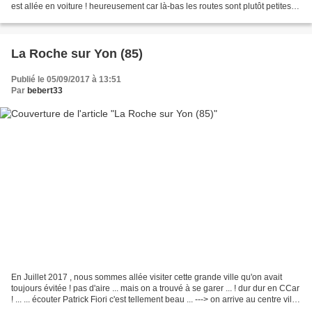
est allée en voiture ! heureusement car là-bas les routes sont plutôt petites et
... on se...
La Roche sur Yon (85)
Publié le 05/09/2017 à 13:51
Par
bebert33
En Juillet 2017 , nous sommes allée visiter cette grande ville qu'on avait
toujours évitée ! pas d'aire ... mais on a trouvé à se garer ... ! dur dur en CCar
! ... ... écouter Patrick Fiori c'est tellement beau ... ---> on arrive au centre ville
et là...