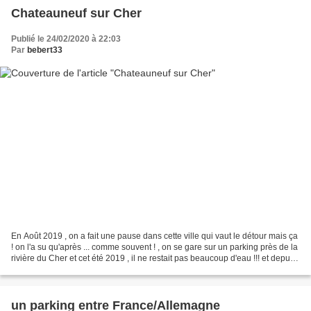
Chateauneuf sur Cher
Publié le 24/02/2020 à 22:03
Par
bebert33
En Août 2019 , on a fait une pause dans cette ville qui vaut le détour mais ça
! on l'a su qu'après ... comme souvent ! , on se gare sur un parking près de la
rivière du Cher et cet été 2019 , il ne restait pas beaucoup d'eau !!! et depuis
le parking...
un parking entre France/Allemagne