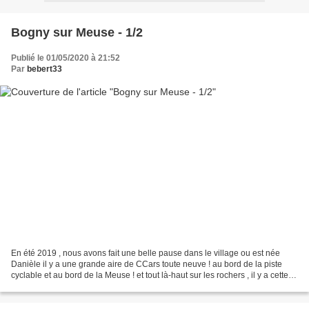
Bogny sur Meuse - 1/2
Publié le 01/05/2020 à 21:52
Par
bebert33
En été 2019 , nous avons fait une belle pause dans le village ou est née
Danièle il y a une grande aire de CCars toute neuve ! au bord de la piste
cyclable et au bord de la Meuse ! et tout là-haut sur les rochers , il y a cette
statue à voir +++ ! ......