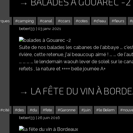
BALADES À GOUAREC -2
rques
camping
canal
ccars
cotes
d'eau
fleurs
bebert33
03 janv. 2021
Suite de nos balades les cabanes de l'abbaye ... c'est
rivière, cette retenue, j'ai beaucoup aimé ! ... ... de l'a
... ... ... ... le lendemain waouh lever de soleil sur le canal ..
reflets , la nature et ++++ belle journée A+
LA FÊTE DU VIN À BORD
cité
des
du
fete
Garonne
juin
le Belem
nouve
bebert33
26 juin 2016