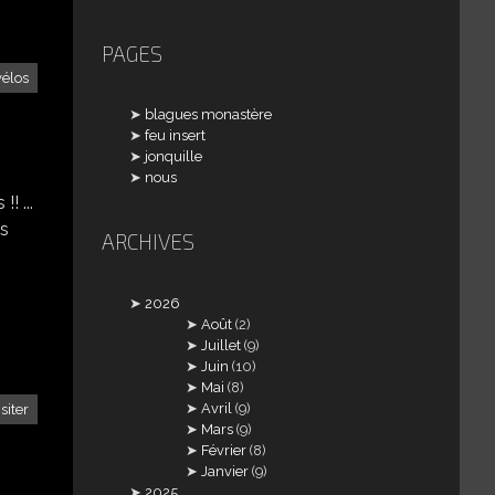
PAGES
vélos
blagues monastère
feu insert
jonquille
nous
! ...
es
ARCHIVES
2026
Août
(2)
Juillet
(9)
Juin
(10)
Mai
(8)
Avril
(9)
isiter
Mars
(9)
Février
(8)
Janvier
(9)
2025