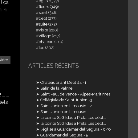
église
(377)
 ! ça
fleurs
(349)
hi hi
saint
(348)
dept
(237)
suite
(232)
visite
(220)
village
(217)
chateau
(210)
lac
(202)
vière
ARTICLES RÉCENTS
Châteaubriant Dept 44 -1
Salin de la Palme
. ...
Saint Paul de Vence - Alpes-Maritimes
Collégiale de Saint Junien -3
flets
Saint Junien en Limousin - 2
Saint Junien en Limousin
la pointe St Gildas à Préfailles dépt...
la pointe St Gildas à Préfailles dépt...
l'église à Guardamar del Segura - 6/6
Guardamar del Segura - 5