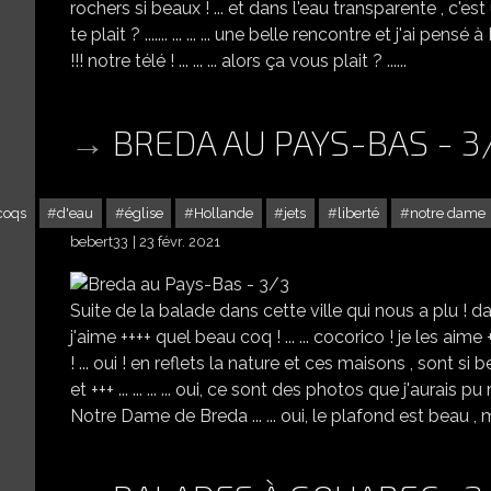
rochers si beaux ! ... et dans l'eau transparente , c'est
te plait ? ....... ... ... ... une belle rencontre et j'ai pensé 
!!! notre télé ! ... ... ... alors ça vous plait ? ......
BREDA AU PAYS-BAS - 3
coqs
d'eau
église
Hollande
jets
liberté
notre dame
bebert33
23 févr. 2021
Suite de la balade dans cette ville qui nous a plu ! da
j'aime ++++ quel beau coq ! ... ... cocorico ! je les aime +
! ... oui ! en reflets la nature et ces maisons , sont si be
et +++ ... ... ... ... oui, ce sont des photos que j'aurais pu
Notre Dame de Breda ... ... oui, le plafond est beau , ma