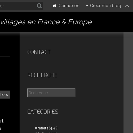
Connexion
+
Créer mon blog
villages en France & Europe
CONTACT
RECHERCHE
iliers
CATÉGORIES
 ...
s
reflets
(479)