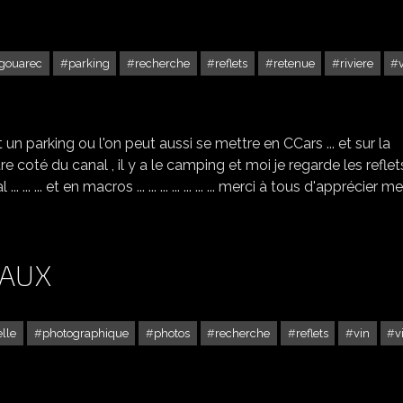
gouarec
parking
recherche
reflets
retenue
riviere
BALADES À GOUAREC -2
 un parking ou l'on peut aussi se mettre en CCars ... et sur la
utre coté du canal , il y a le camping et moi je regarde les reflets !
. ... ... et en macros ... ... ... ... ... ... ... merci à tous d'apprécier m
EAUX
lle
photographique
photos
recherche
reflets
vin
v
LA FÊTE DU VIN À BORDEAUX