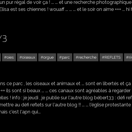
 un pur régal de voir ça ! ... ... et une recherche photographique
à Elisa est ses chiennes ! wouaff ... ... ... et le soir on aime +++ ... hi 
/3
oies
oiseaux
orgue
parc
recherche
REFLETS
ri
BREDA AU PAYS-BAS - 3/3
ns ce parc , les oiseaux et animaux et ... sont en libertés et ça
++ ils sont si beaux ... ... ces canaux sont agréables à regarder ! ..
lles ! info : je jeudi , je publie sur l'autre blog bébert33 : défi re
 mettre au défi reflets sur l'autre blog !! ... ... l'église protestante
is c'est l'apn qui...