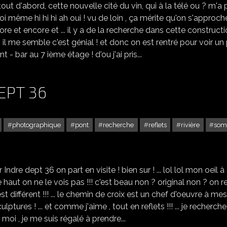
ut d'abord, cette nouvelle cité du vin, qui à la télé ou ? m'a 
oi même hi hi hi ah oui ! vu de loin , ça mérite qu'on s'approche ..
encore et encore et ... il y a de la recherche dans cette constructi
 il me semble c'est génial ! et donc on est rentré pour voir un 
t - bar au 7 ième étage ! d'ou j'ai pris...
EPT 36
photographique
pont
recherche
reflets
rivière
so
CHATILLON SUR INDRE DEPT 36
e dept 36 on part en visite ! bien sur ! ... lol lol mon oeil à
 le haut on ne le vois pas !!! c'est beau non ? original non ? on r
est différent !!! ... le chemin de croix est un chef d'oeuvre à mes
sculptures ! ... et comme j'aime , tout en reflets !!! ... je recherche
... moi , je me suis régalé à prendre...