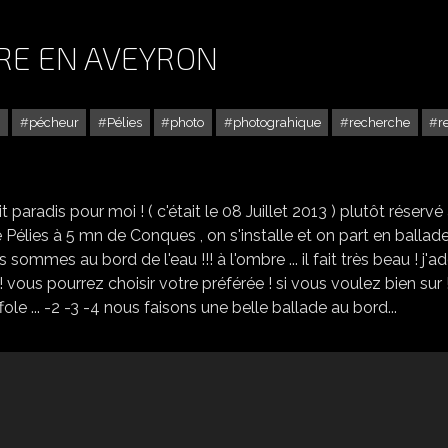
RE EN AVEYRON
t
pécheur
Pélies
photo
photograhique
recherche
r
REFLETS AU GRAND FABRE EN AVEYRON
aradis pour moi ! ( c'était le 08 Juillet 2013 ) plutôt réservé
Pélies à 5 mn de Conques , on s'installe et on part en ballade 
mmes au bord de l'eau !!! à l'ombre ... il fait très beau ! j'a
 !!! vous pourrez choisir votre préférée ! si vous voulez bien sur 
ole ... -2 -3 -4 nous faisons une belle ballade au bord...