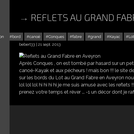
REFLETS AU GRAND FAB
on
bord
canoé
Conques
fabre
grand
Kayac
Lo
bebert33
21 sept. 2013
Après Conques , on est tombé par hasard sur un petit p
canoé-Kayak et aux pécheurs ! mais bon !!! le site de 
sur les bords du Lot au Grand Fabre en Aveyron nous so
lol lol lol hi hi hi hi je me suis amusé avec les reflets
prenez votre temps et réver ... -1 un décor dont je raff