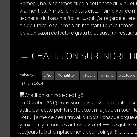
Samedi , nous sommes allée à cette fête du vin ! et to
vraiment plu ? mais je me suis dit ... ! j'aime voir de m
le chenal du bassin à flot et .... oui , j'ai regardé et 
on doit faire le tour mais en montant tout le temps ...
il y a un salon de lecture gratuite et aussi un restauran
CHATILLON SUR INDRE D
bebert33
36
chatillon
fleurs
indre
octobre
13 juin 2014
en Octobre 2013 nous sommes passé à Châtillon sur Indr
attiré par cette peinture ! le soleil m'a joué un tour !
! oui ... j'aime ce beau travail du bois ! chaque orgue 
yeux ! ... il y a tous les autres à voir et +++ très jolies 
toujours le bel emplacement pour voir ça !!! ... ... ... ... 