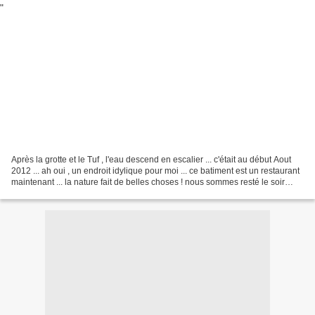
Après la grotte et le Tuf , l'eau descend en escalier ... c'était au début Aout
2012 ... ah oui , un endroit idylique pour moi ... ce batiment est un restaurant
maintenant ... la nature fait de belles choses ! nous sommes resté le soir
pour dormir , tout...