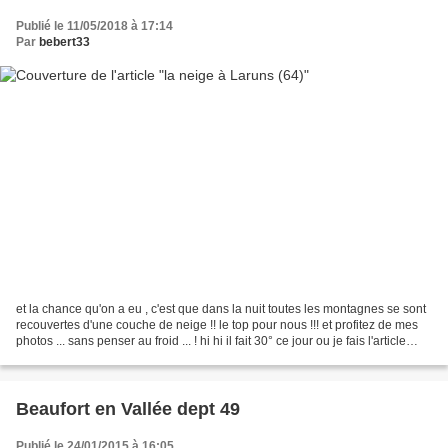
Publié le 11/05/2018 à 17:14
Par
bebert33
et la chance qu'on a eu , c'est que dans la nuit toutes les montagnes se sont
recouvertes d'une couche de neige !! le top pour nous !!! et profitez de mes
photos ... sans penser au froid ... ! hi hi il fait 30° ce jour ou je fais l'article
chez moi !!!...
Beaufort en Vallée dept 49
Publié le 24/01/2015 à 16:05