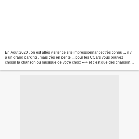
En Aout 2020 , on est allés visiter ce site impressionnant et très connu ... il y
a un grand parking , mais très en pente ... pour les CCars vous pouvez
choisir la chanson ou musique de votre choix ---> et c'est que des chansons
que vous pouvez découvrir...