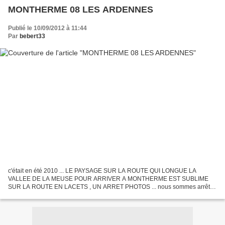
MONTHERME 08 LES ARDENNES
Publié le 10/09/2012 à 11:44
Par
bebert33
c'était en été 2010 ... LE PAYSAGE SUR LA ROUTE QUI LONGUE LA
VALLEE DE LA MEUSE POUR ARRIVER A MONTHERME EST SUBLIME
SUR LA ROUTE EN LACETS , UN ARRET PHOTOS ... nous sommes arrêté
a la roche au 7 villages vue magnifique sur Monthermé voila notre petit...