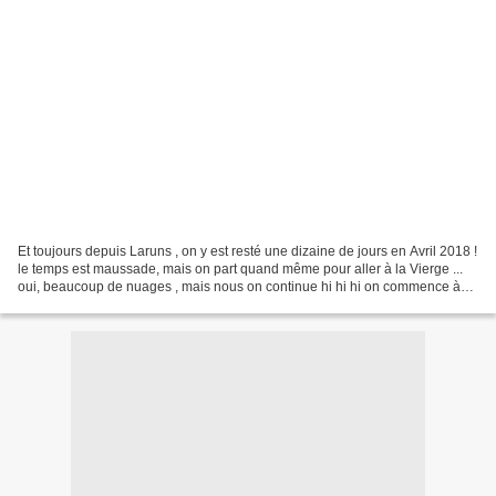
Et toujours depuis Laruns , on y est resté une dizaine de jours en Avril 2018 !
le temps est maussade, mais on part quand même pour aller à la Vierge ...
oui, beaucoup de nuages , mais nous on continue hi hi hi on commence à
monter , car la Vierge est...