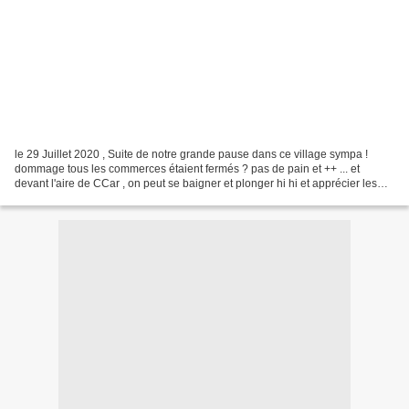
le 29 Juillet 2020 , Suite de notre grande pause dans ce village sympa !
dommage tous les commerces étaient fermés ? pas de pain et ++ ... et
devant l'aire de CCar , on peut se baigner et plonger hi hi et apprécier les
reflets ++++ cliques ... je me suis...