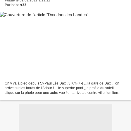
Publié le 02/01/2017 à 21:27
Par
bebert33
On y va à pied depuis St-Paul Lès Dax , 3 Km (+-) ... la gare de Dax ... on
arrive sur les bords de l'Adour ! ... le superbe pont , je profite du soleil ...
clique sur la photo pour une autre vue ! on arrive au centre ville ! un lien
incontournable ,...