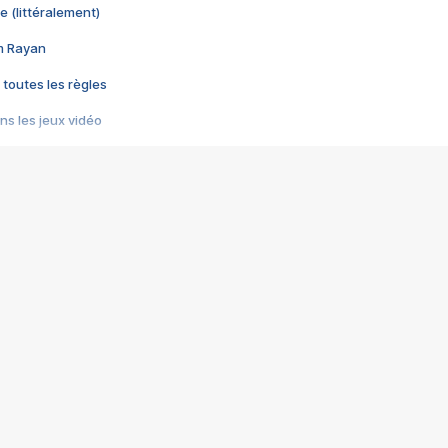
e (littéralement)
im Rayan
 toutes les règles
s les jeux vidéo
us choquant de Rockstar ? - Le scandale BULLY
e plus moche de Steam
du RÊVE tourne au CAUCHEMAR
pendant 8 heures
it… à tort
umiliés par un jeu vidéo
ire - Final Fantasy 8
ti un empire - Age of Empires
story DOFUS