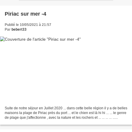
Piriac sur mer -4
Publié le 10/05/2021 à 21:57
Par
bebert33
Suite de notre séjour en Juillet 2020 ... dans cette belle région il y a de belles
maisons la plage de Piriac près du port ... et le chien est là hi hi ... ... le genre
de plage que j'affectionne , avec la nature et les rochers et ... ... ... ... ......