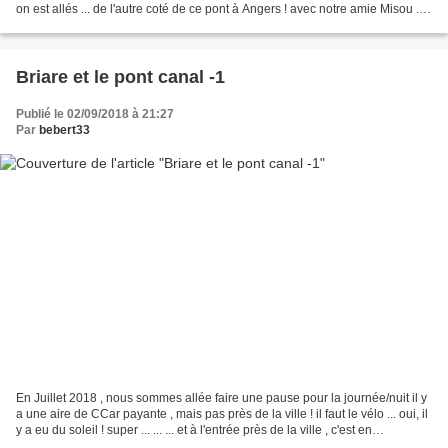
on est allés ... de l'autre coté de ce pont à Angers ! avec notre amie Misou ...
c'est un hôpital...
Briare et le pont canal -1
Publié le 02/09/2018 à 21:27
Par
bebert33
En Juillet 2018 , nous sommes allée faire une pause pour la journée/nuit il y
a une aire de CCar payante , mais pas près de la ville ! il faut le vélo ... oui, il
y a eu du soleil ! super ... ... ... et à l'entrée près de la ville , c'est en
restauration...