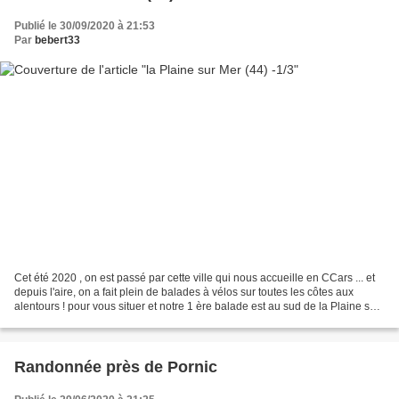
Publié le 30/09/2020 à 21:53
Par
bebert33
Cet été 2020 , on est passé par cette ville qui nous accueille en CCars ... et
depuis l'aire, on a fait plein de balades à vélos sur toutes les côtes aux
alentours ! pour vous situer et notre 1 ère balade est au sud de la Plaine sur
Mer ! et nous on aime...
Randonnée près de Pornic