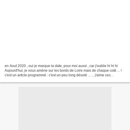
en Aout 2020 , oui je marque la date, pour moi aussi , car j'oublie hi hi hi
Aujourd'hui, je vous amène sur les bords de Loire mais de chaque coté ... !
c'est un article programmé : c'est un peu long désolé ... ... j'aime ces
sculptures ... ... oui, la...