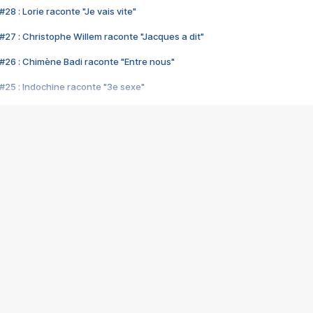
28 : Lorie raconte "Je vais vite"
#27 : Christophe Willem raconte "Jacques a dit"
#26 : Chimène Badi raconte "Entre nous"
#25 : Indochine raconte "3e sexe"
#24 : Zaho raconte "C'est chelou"
#23 : Patrick Bruel raconte "Au café des délices"
#22 : Kyo raconte "Le chemin"
#21 : Nolwenn Leroy raconte "Cassé"
#20 : Patrick Hernandez raconte "Born to be alive"
#19 : Lorie raconte "Près de moi"
#18 : Michael Jones raconte "A nos actes manqués" (avec Jean-Jacque
#17 : Khaled raconte "Aïcha"