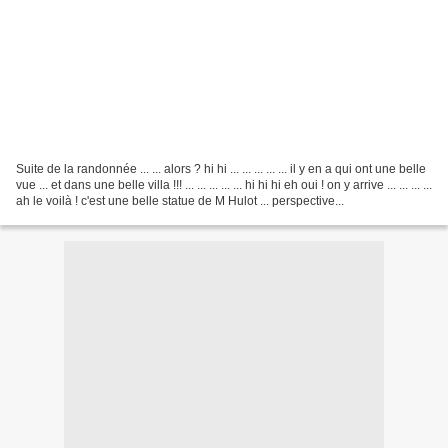
Suite de la randonnée ... ... alors ? hi hi ... ... ... ... ... il y en a qui ont une belle
vue ... et dans une belle villa !!! ... ... ... ... ... hi hi hi eh oui ! on y arrive ... ... ... ...
ah le voilà ! c'est une belle statue de M Hulot ... perspective...