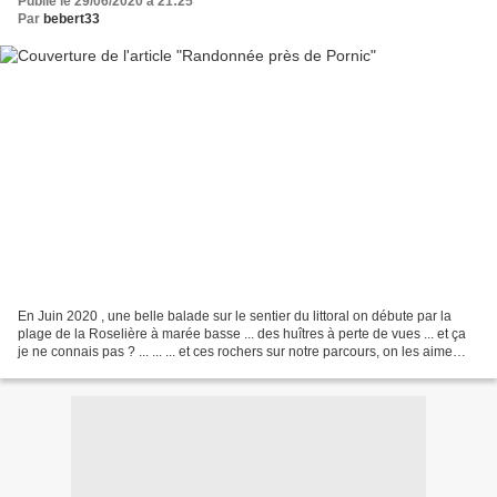
Publié le 29/06/2020 à 21:25
Par
bebert33
En Juin 2020 , une belle balade sur le sentier du littoral on débute par la
plage de la Roselière à marée basse ... des huîtres à perte de vues ... et ça
je ne connais pas ? ... ... ... et ces rochers sur notre parcours, on les aime
++++ des dolmens !...