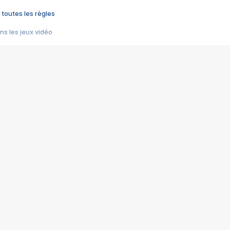
 toutes les règles
s les jeux vidéo
us choquant de Rockstar ? - Le scandale BULLY
e plus moche de Steam
du RÊVE tourne au CAUCHEMAR
pendant 8 heures
it… à tort
umiliés par un jeu vidéo
ire - Final Fantasy 8
ti un empire - Age of Empires
story DOFUS
tard, il crée l'un des pires jeux de tous les temps, MindsEye.