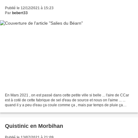
Publié le 12/12/2021 à 15:23
Par
bebert33
En Mars 2021 , on est passé dans cette petite ville si belle ... l'aire de CCar
est à coté de cette fabrique de sel d'eau de source et nous on l'aime ... ...
quand il y a peu d'eau ça coule comme ça , mais par temps de pluie ça
monte +++ et ce vieux pont...
Quistinic en Morbihan
Publié le 13/07/2021 à 21:09