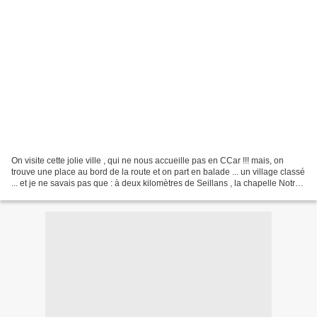
On visite cette jolie ville , qui ne nous accueille pas en CCar !!! mais, on
trouve une place au bord de la route et on part en balade ... un village classé
... et je ne savais pas que : à deux kilomètres de Seillans , la chapelle Notre-
Dame de l'Ormeau...