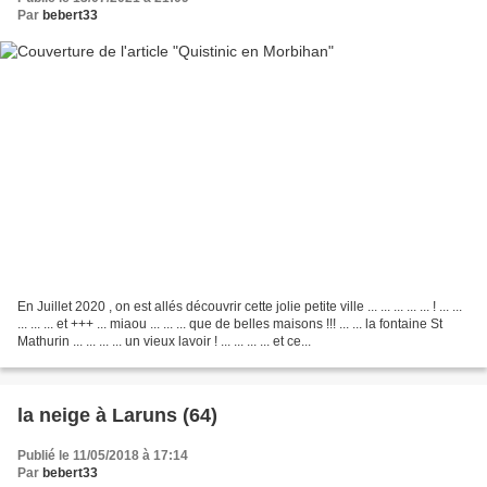
Par
bebert33
En Juillet 2020 , on est allés découvrir cette jolie petite ville ... ... ... ... ... ! ... ...
... ... ... et +++ ... miaou ... ... ... que de belles maisons !!! ... ... la fontaine St
Mathurin ... ... ... ... un vieux lavoir ! ... ... ... ... et ce...
la neige à Laruns (64)
Publié le 11/05/2018 à 17:14
Par
bebert33