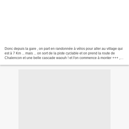
Donc depuis la gare , on part en randonnée à vélos pour aller au village qui
est à 7 Km ... mais ... on sort de la piste cyclable et on prend la route de
Chalencon et une belle cascade waouh ! et l'on commence à monter +++ ,
les vues sont superbes à mes...