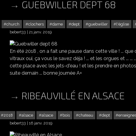
GUEBWILLER DEPT 68
church
clochers
dame
dept
guebwiller
l'église
bebert33
21 janv. 2019
En été 2018 , on a fait une pause dans cette ville ! ... que 
vitraux oui, ça vous le savez déja ! ... et les orgues et ... ... ... et
cette place avec les jets-d'eau ! et les prendre en photos av
suite demain ... bonne journée A+
RIBEAUVILLÉ EN ALSACE
2018
alsace
alsace
bois
chateau
dept
enseigne
bebert33
16 janv. 2019