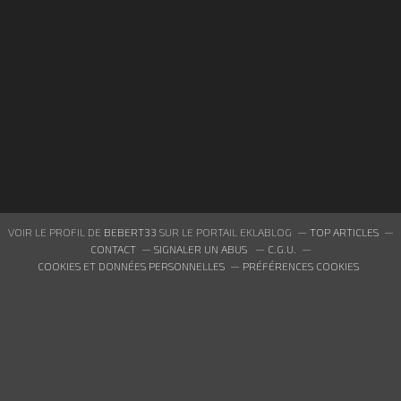
VOIR LE PROFIL DE
BEBERT33
SUR LE PORTAIL EKLABLOG
TOP ARTICLES
CONTACT
SIGNALER UN ABUS
C.G.U.
COOKIES ET DONNÉES PERSONNELLES
PRÉFÉRENCES COOKIES