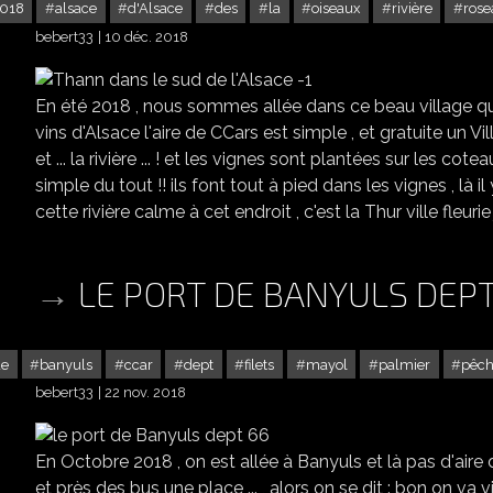
018
alsace
d'Alsace
des
la
oiseaux
rivière
rose
bebert33
10 déc. 2018
En été 2018 , nous sommes allée dans ce beau village qui
vins d'Alsace l'aire de CCars est simple , et gratuite un Vi
et ... la rivière ... ! et les vignes sont plantées sur les cot
simple du tout !! ils font tout à pied dans les vignes , là il 
cette rivière calme à cet endroit , c'est la Thur ville fleurie j'
LE PORT DE BANYULS DEPT
de
banyuls
ccar
dept
filets
mayol
palmier
pêc
bebert33
22 nov. 2018
En Octobre 2018 , on est allée à Banyuls et là pas d'aire
et près des bus une place ... , alors on se dit : bon on va 