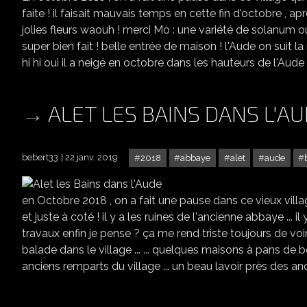
faite ! il faisait mauvais temps en cette fin d'octobre , a
jolies fleurs waouh ! merci Mo : une variété de solanum oui, 
super bien fait ! belle entrée de maison ! l'Aude on suit la ri
hi hi oui il a neigé en octobre dans les hauteurs de l'Aude
ALET LES BAINS DANS L'A
bebert33
22 janv. 2019
2018
abbaye
alet
aude
en Octobre 2018 , on a fait une pause dans ce vieux village
et juste à coté ! il y a les ruines de l'ancienne abbaye ... i
travaux enfin je pense ? ça me rend triste toujours de voir des 
balade dans le village ... ... quelques maisons à pans de boi
anciens remparts du village ... un beau lavoir près des anci