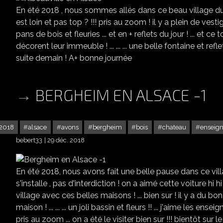
En été 2018 , nous sommes allés dans ce beau village du H
est loin et pas top ? !!! pris au zoom ! il y a plein de vestiges
pans de bois et fleuries ... et en + reflets du jour ! ... et 
décorent leur immeuble ! ... ... ... une belle fontaine et refl
suite demain ! A+ bonne journée
BERGHEIM EN ALSACE -1
2018
alsace
avons
bergheim
bois
chateau
enseig
bebert33
29 déc. 2018
En été 2018, nous avons fait une belle pause dans ce vill
s'installe , pas d'interdiction ! on a aimé cette voiture hi h
village avec ces belles maisons ! ... bien sur ! il y a du bon
maison ! ... ... ... un joli bassin et fleurs !! ... j'aime les ens
pris au zoom ... on a été le visiter bien sur !!! bientôt sur le blog ..