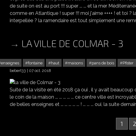
de suite on est au port !!! super ... ... et la mer Méditerranée 
comme en Atlantique ! super !!! moi j'aime ++++ ! et toi ? l
interpellée ? la ramendaire est tout simplement une remmail
LA VILLE DE COLMAR - 3
enseignes
fontaine
haut
maisons
pans de bois
Pfister
bebert33
07 oct. 2018
Suite de la visite en été 2018 ça oui , il y avait beaucoup 
le coin de la maison ... ... ... ... ... ce centre ville est incroyab
de belles enseignes et ... ... ... ... ... ! ... ... ... oui, la suite de
1