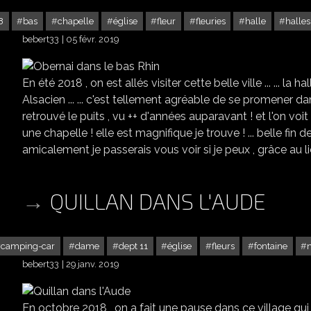
8
bas
chapelle
église
fleur
fleuries
halle
halles
bebert33
05 févr. 2019
En été 2018 , on est allés visiter cette belle ville ... ... la h
Alsacien ... ... c'est tellement agréable de se promener dans ces r
retrouvé le puits , vu ++ d'années auparavant ! et l'on voit la 
une chapelle ! elle est magnifique je trouve ! ... belle fin d
amicalement je passerais vous voir si je peux , grâce au li
QUILLAN DANS L'AUDE
camping-car
dame
dept 11
église
fleurs
fontaine
bebert33
29 janv. 2019
En octobre 2018 , on a fait une pause dans ce village qui 