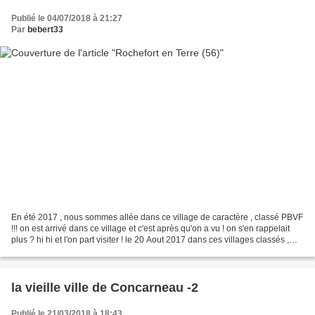
Publié le 04/07/2018 à 21:27
Par
bebert33
En été 2017 , nous sommes allée dans ce village de caractère , classé PBVF
!!! on est arrivé dans ce village et c'est après qu'on a vu ! on s'en rappelait
plus ? hi hi et l'on part visiter ! le 20 Aout 2017 dans ces villages classés ,
j'aime à ne pas...
la vieille ville de Concarneau -2
Publié le 21/03/2018 à 18:43