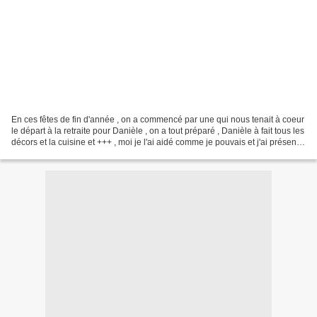
En ces fêtes de fin d'année , on a commencé par une qui nous tenait à coeur
le départ à la retraite pour Danièle , on a tout préparé , Danièle à fait tous les
décors et la cuisine et +++ , moi je l'ai aidé comme je pouvais et j'ai présenté
la fête avec...