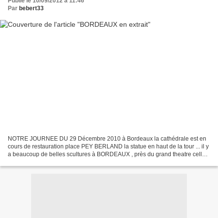
Publié le 10/09/2012 à 11:46
Par
bebert33
NOTRE JOURNEE DU 29 Décembre 2010 à Bordeaux la cathédrale est en
cours de restauration place PEY BERLAND la statue en haut de la tour ... il y
a beaucoup de belles scultures à BORDEAUX , près du grand theatre celle-
çi LA GROSSE CLOCHE PORTE CAILLAU RUE...