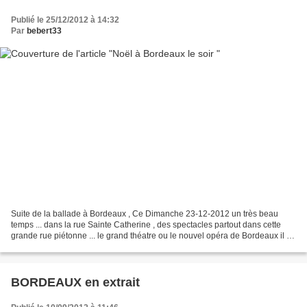
Publié le 25/12/2012 à 14:32
Par
bebert33
Suite de la ballade à Bordeaux , Ce Dimanche 23-12-2012 un très beau
temps ... dans la rue Sainte Catherine , des spectacles partout dans cette
grande rue piétonne ... le grand théatre ou le nouvel opéra de Bordeaux il y
avait beaucoup de monde pour profiter...
BORDEAUX en extrait