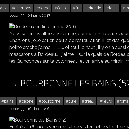
eaux
chartrons
dame
église
fin
gironde
louis
mi
bebert33
04 janv. 2017
Nous sommes allée passer une journée à Bordeaux pour le
Chartrons , elle est en cours de restauration !!! et dès que l
petite crèche j'aime ! ... ... ... et tout la haut , il y en a aus
mascarons à Bordeaux ! j'aime ... sur la quais de Bordeaux 
les Quinconces sur la colonnes ... et on arrive au miroir , moi j
BOURBONNE LES BAINS (5
bains
bébète
bourbonne
cure
d'eau
fleurs
fonta
bebert33
16 déc. 2016
En été 2016 , nous sommes allée visiter cette ville thermal