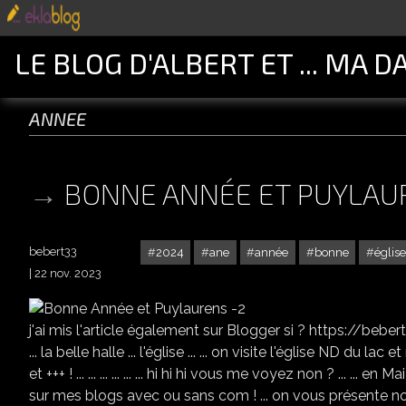
LE BLOG D'ALBERT ET ... MA D
annee
BONNE ANNÉE ET PUYLAU
bebert33
2024
ane
année
bonne
église
22 nov. 2023
j'ai mis l'article également sur Blogger si ? https://bebertd
... la belle halle ... l'église ... ... on visite l'église ND du la
et +++ ! ... ... ... ... ... ... hi hi hi vous me voyez non ? ... ... en 
sur mes blogs avec ou sans com ! ... on vous présente no