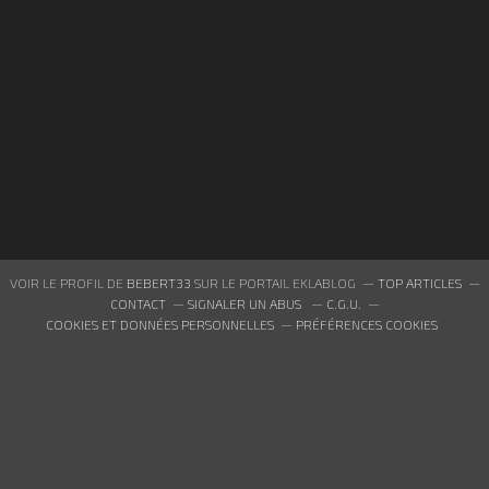
VOIR LE PROFIL DE
BEBERT33
SUR LE PORTAIL EKLABLOG
TOP ARTICLES
CONTACT
SIGNALER UN ABUS
C.G.U.
COOKIES ET DONNÉES PERSONNELLES
PRÉFÉRENCES COOKIES