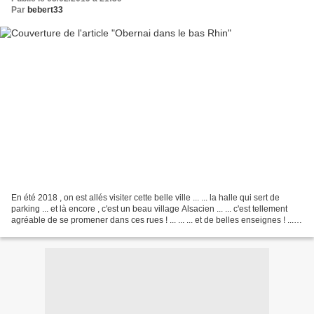
Par
bebert33
En été 2018 , on est allés visiter cette belle ville ... ... la halle qui sert de
parking ... et là encore , c'est un beau village Alsacien ... ... c'est tellement
agréable de se promener dans ces rues ! ... ... ... et de belles enseignes ! ... ...
......