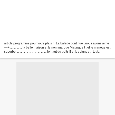
article programmé pour votre plaisir ! La balade continue , nous avons aimé
+++ ... ... ... ... la belle maison et le nom marqué Mistinguett , et le manège est
superbe ... ... ... ... ... ... ... ... ... ... le haut du puits !! et les vignes ... tout...