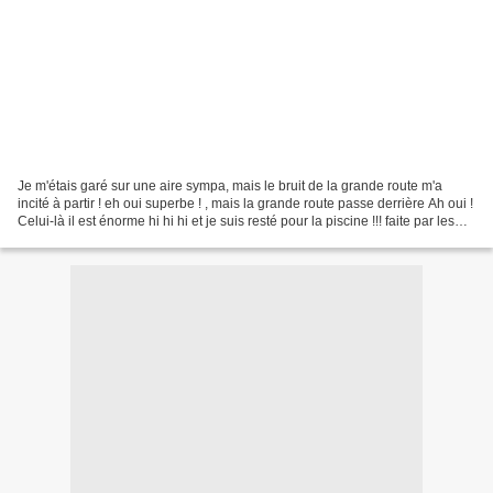
Je m'étais garé sur une aire sympa, mais le bruit de la grande route m'a
incité à partir ! eh oui superbe ! , mais la grande route passe derrière Ah oui !
Celui-là il est énorme hi hi hi et je suis resté pour la piscine !!! faite par les
propriétaires...