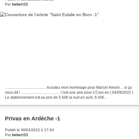
Par
bebert33
............................................ écoutez mon hommage pour Marcel Amont ... si ça
vous dit ! .......................................... c'est une aire pour CCars en ( 04/09/2022 )
Le stationnement est au prix de 5.50€ la nuit en avril, 6.50€...
Privas en Ardèche -1
Publié le 06/02/2022 à 17:04
Par
bebert33