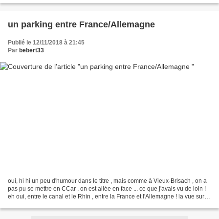
un parking entre France/Allemagne
Publié le 12/11/2018 à 21:45
Par
bebert33
oui, hi hi un peu d'humour dans le titre , mais comme à Vieux-Brisach , on a
pas pu se mettre en CCar , on est allée en face ... ce que j'avais vu de loin !
eh oui, entre le canal et le Rhin , entre la France et l'Allemagne ! la vue sur
Vieux-Brisach...