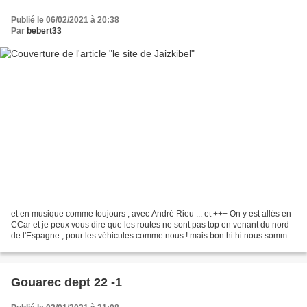
Publié le 06/02/2021 à 20:38
Par
bebert33
et en musique comme toujours , avec André Rieu ... et +++ On y est allés en
CCar et je peux vous dire que les routes ne sont pas top en venant du nord
de l'Espagne , pour les véhicules comme nous ! mais bon hi hi nous sommes
en haut d'une petite montagne...
Gouarec dept 22 -1