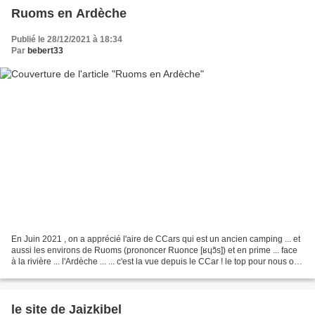
Ruoms en Ardèche
Publié le 28/12/2021 à 18:34
Par
bebert33
En Juin 2021 , on a apprécié l'aire de CCars qui est un ancien camping ... et
aussi les environs de Ruoms (prononcer Ruonce [ʁɥɔ̃s]) et en prime ... face
à la rivière ... l'Ardèche ... ... c'est la vue depuis le CCar ! le top pour nous on
visite le village...
le site de Jaizkibel