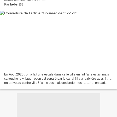
Publié le 02/01/2021 à 21:08
Par
bebert33
En Aout 2020 , on a fait une escale dans cette ville en fait l'aire est ici mais
ça touche le village , et on est séparé par le canal ! il y a la rivière aussi ! ... ...
on arrive au centre ville ! j'aime ces maisons bretonnes ! ... ... ! ... on part...