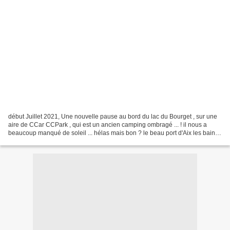
début Juillet 2021, Une nouvelle pause au bord du lac du Bourget , sur une
aire de CCar CCPark , qui est un ancien camping ombragé ... ! il nous a
beaucoup manqué de soleil ... hélas mais bon ? le beau port d'Aix les bains
oui , il a bien plu !!! mais...