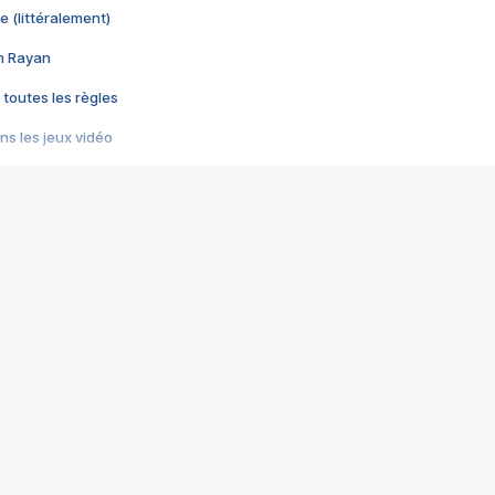
e (littéralement)
im Rayan
 toutes les règles
s les jeux vidéo
us choquant de Rockstar ? - Le scandale BULLY
e plus moche de Steam
du RÊVE tourne au CAUCHEMAR
pendant 8 heures
it… à tort
umiliés par un jeu vidéo
ire - Final Fantasy 8
ti un empire - Age of Empires