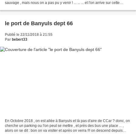
sauvage , mais nous on a pas pu y venir ! ... ... ... et l'on arrive sur cette
presqu'ile...
le port de Banyuls dept 66
Publié le 22/11/2018 à 21:55
Par
bebert33
En Octobre 2018 , on est allée à Banyuls et là pas d'aire de CCar ? donc, on
cherche un parking ou l'on peut se mettre , et près des bus une place ... ,
alors on se dit : bon on va visiter et après on verra !!! on descend depuis
notre parking , et de...