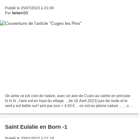
Publié le 25/07/2023 à 21:00
Par
bebert33
On aime ce joli coin de nature, avec un aire de Ccars au calme en principe
hi hi hi , l'aire est en haut du village ... (le 16 Avril 2023) pas de route et le
vent y est faible ouf ! prix par jour = 4,50 € ... on est en pleine nature ... ... on
arrive...
Saint Eulalie en Born -1
Publié le 29/01/2023 à 21:18