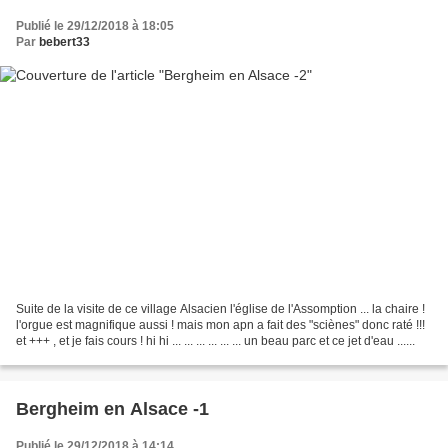
Publié le 29/12/2018 à 18:05
Par
bebert33
Suite de la visite de ce village Alsacien l'église de l'Assomption ... la chaire !
l'orgue est magnifique aussi ! mais mon apn a fait des "sciènes" donc raté !!!
et +++ , et je fais cours ! hi hi ... ... ... ... ... ... un beau parc et ce jet d'eau ......
Bergheim en Alsace -1
Publié le 29/12/2018 à 14:14