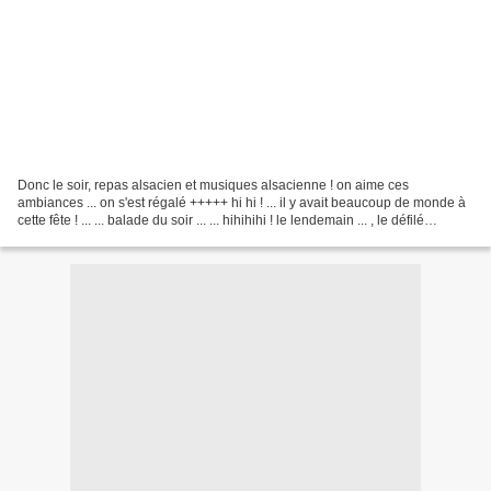
Donc le soir, repas alsacien et musiques alsacienne ! on aime ces
ambiances ... on s'est régalé +++++ hi hi ! ... il y avait beaucoup de monde à
cette fête ! ... ... balade du soir ... ... hihihihi ! le lendemain ... , le défilé
commence l'AM ... ......