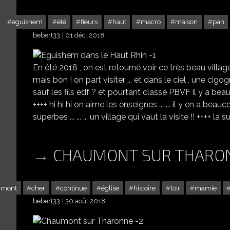
eguishem
été
fleurs
haut
macro
maison
pan
bebert33
01 déc. 2018
En été 2018 , on est retourné voir ce très beau village 
mais bon ! on part visiter ... et dans le ciel , une cigogn
sauf les fils edf ? et pourtant classé PBVF il y a beaucoup d
++++ hi hi hi on aime les enseignes ... ... il y en a be
superbes ... ... ... un village qui vaut la visite !! ++++ l
CHAUMONT SUR THARO
umont
cher
continue
église
histoire
loir
mamie
bebert33
30 août 2018