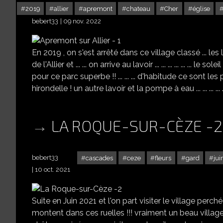
2019
allier
apremont
chateau
Cher
église
bebert33
09 nov. 2022
En 2019 , on s'est arrêté dans ce village classé ... les
de l'Allier et ... ... on arrive au lavoir ... ... ... ... ... ...
pour ce parc superbe !! ... ... ... d'habitude ce sont les pig
hirondelle ! un autre lavoir et la pompe à eau ... ... ... ...
LA ROQUE-SUR-CÈZE -2
bebert33
cascades
ceze
fleurs
gard
jui
10 oct. 2021
Suite en Juin 2021 et l'on part visiter le village perché ! ... .
montent dans ces ruelles !!! vraiment un beau village à visiter