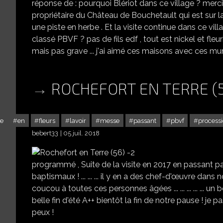
réponse de : pourquoi Blériot dans ce village ? merci N
propriétaire du Château de Bouchetault qui est sur la
une piste en herbe . Et la visite continue dans ce vill
classé PBVF ? pas de fils edf , tout est nickel et fleu
mais pas grave ... j'ai aimé ces maisons avec ces murs 
ROCHEFORT EN TERRE (5
se
en
fleurs
lavoir
messe
passant
pbvf
process
bebert33
05 juil. 2018
programmé , Suite de la visite en 2017 en passant par l'églis
baptismaux ! ... ... ... il y en a des chef-d'œuvre dans 
coucou à toutes ces personnes âgées ... ... ... ... ... un be
belle fin d'été A++ bientôt la fin de notre pause ! je p
peux !