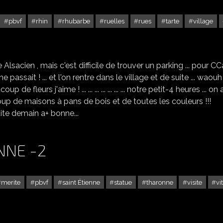
pbvf
rhin
rhubarbe
ruelles
rues
tarte
village
EGUISHEM DANS LE HAUT RHIN -1
Alsacien , mais c'est difficile de trouver un parking ... pour CCar
e passait ! ... et l'on rentre dans le village et de suite ... waouh 
e fleurs j'aime ! ... ... ... ... ... ... ... notre petit-4 heures ... on
aucoup de maisons à pans de bois et de toutes les couleurs !!!
a suite demain a+ bonne...
NNE -2
merite
pbvf
saint Étienne
statue
tharonne
visite
vi
CHAUMONT SUR THARONNE -2