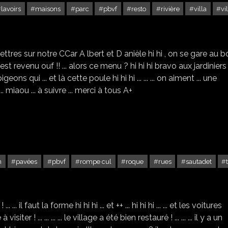
lavoirs
maisons
parc
pbvf
resto
rivière
villa
vi
APREMONT SUR ALLIER - 1
 lettres sur notre CCar A lbert et D anièle hi hi , on se gare au b
 le soleil est revenu ouf !! ... alors ce menu ? hi hi hi bravo aux jardiniers
eons qui ... et là cette poule hi hi hi ... ... ... on aiment ... une
 ... miaou ... à suivre ... merci à tous A+
n
pavées
pbvf
rompe cul
roque
rues
sautadet
LA ROQUE-SUR-CÈZE -2
.. il faut la forme hi hi hi ... et ++ ... hi hi hi ... ... et les voitures
 ! ... ... ... ... le village a été bien restauré ! ... ... ... il y a un