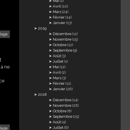
Mai
(2)
Avril
(10)
Mars
(24)
Février
(14)
Janvier
(13)
2019
Décembre
(11)
llage
Novembre
(15)
Octobre
(12)
Septembre
(9)
Août
(3)
t
Juillet
(1)
 à ne
Mai
(12)
Avril
(2)
Mars
(3)
ace
Février
(11)
Janvier
(26)
2018
Décembre
(14)
Novembre
(26)
Octobre
(8)
Septembre
(25)
Août
(4)
Juillet
(6)
llage