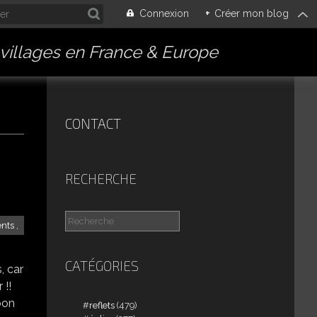
Connexion
+
Créer mon blog
villages en France & Europe
CONTACT
RECHERCHE
nts ,
CATÉGORIES
s, car
 !!
 bon
reflets
(479)