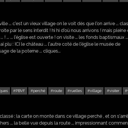
SAINTE SUZANE DEPT 53
e ... c'est un vieux village on le voit dès que l'on arrive ... cla
droite par le sens interdit ! hi hi d'où nous arrivons ! mais pleine
 ! ... ... l'église est ouverte ! on visite ... les fonds baptismaux ... 
lu : ICI le château ... l'autre coté de l'église le musée de
sage de la poterne ... cliques...
ques
PBVF
perché
route
ruelles
village
visiter
ÈZE - P-B-VILLAGE (06)
 classé : la carte on monte dans ce village perché , et on s'arr
ers ... la belle vue depuis la route ... impressionnant commen