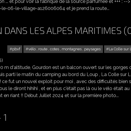
on ... et pour voir la fabrique de la source parfumée et +++ : -->
e-06-le-village-a126006064 et je prend la route...
 DANS LES ALPES MARITIMES (
pbvf
vélo , route , cotes , montagnes , paysages
La Colle sur
LE VILLAGE DE GOURDON DANS LES ALPES MARITIMES (06)
0 m d'altitude, Gourdon est un balcon ouvert sur les gorges 
e suis parti le matin du camping au bord du Loup , La Colle sur 
 ! ce fut un nouvel exploit pour moi , avec des difficultés bien sû
 le diront hihihi , et en plus c'était pas là ou le vélo était au 
 en riant !! Début Juillet 2024 et sur la première photo...
 1