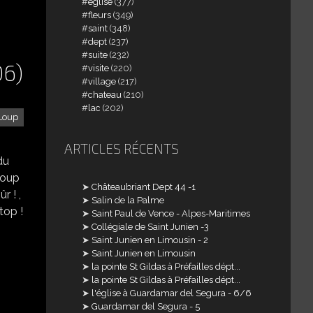
église
(377)
fleurs
(349)
saint
(348)
dept
(237)
suite
(232)
06)
visite
(220)
village
(217)
chateau
(210)
lac
(202)
 Loup
ARTICLES RÉCENTS
du
Loup
Châteaubriant Dept 44 -1
r ! ,
Salin de la Palme
top !
Saint Paul de Vence - Alpes-Maritimes
Collégiale de Saint Junien -3
Saint Junien en Limousin - 2
Saint Junien en Limousin
la pointe St Gildas à Préfailles dépt...
la pointe St Gildas à Préfailles dépt...
l'église à Guardamar del Segura - 6/6
Guardamar del Segura - 5