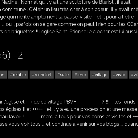
adine : Normal qu'il y ait une sculpture de Blériot , il était
 commune . C'était un lieu très cher à son coeur . Il y avait 
age qui mérite amplement la pause-visite ... et il pourrait être
ri ... oui , parfois on se gare comme on peut ! rien pour les CCa
de briquettes !! l'église Saint-Etienne le clocher est lui aussi..
6) -2
ion
retable
rochefort
suite
terre
village
visite
vi
ROCHEFORT EN TERRE (56) -2
e et +++ de ce village PBVF ... ... ... ... ... ... ? !!! ... les fonds
nos églises !! et +++++ ! et il y a eu une procession et une messe .
au lavoir ! ... ... ... ... merci à tous pour vos coms et visites et ++
asse vous voir tous ... et continue à venir sur vos blogs ... quand