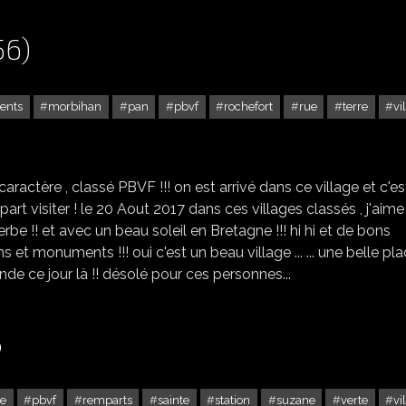
56)
ents
morbihan
pan
pbvf
rochefort
rue
terre
vi
ROCHEFORT EN TERRE (56)
ractère , classé PBVF !!! on est arrivé dans ce village et c'es
n part visiter ! le 20 Aout 2017 dans ces villages classés , j'aime
t superbe !! et avec un beau soleil en Bretagne !!! hi hi et de bons
s et monuments !!! oui c'est un beau village ... ... une belle pl
monde ce jour là !! désolé pour ces personnes...
3
e
pbvf
remparts
sainte
station
suzane
verte
vi