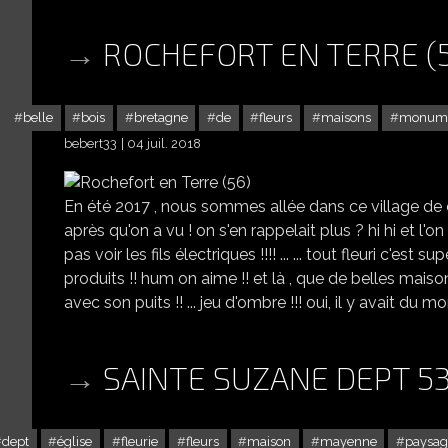
ROCHEFORT EN TERRE (
belle
bois
bretagne
de
fleurs
maisons
monum
bebert33
04 juil. 2018
En été 2017 , nous sommes allée dans ce village de ca
après qu'on a vu ! on s'en rappelait plus ? hi hi et l'o
pas voir les fils électriques !!!! ... ... tout fleuri c'es
produits !! hum on aime !! et là , que de belles maison
avec son puits !! ... jeu d'ombre !!! oui, il y avait du 
SAINTE SUZANE DEPT 5
dept
église
fleurie
fleurs
maison
mayenne
paysag