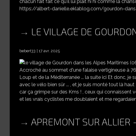
chacun fait fait ce qu'il lui plait hi hi comme la chans
https://albert-danielle.eklablog.com/gourdon-dans-l
LE VILLAGE DE GOURDON
bebert33
17 avr. 2025
Accroché au sommet d'une falaise vertigineuse à 76
Loup et de la Méditerranée ... la suite ici Et donc, j
avec le vélo bien sûr ... , et je suis monté tout là haut
car ça grimpe sur des Kms ! , ceux qui connaissent vous
et les vrais cyclistes me doublaient et me regardaient
APREMONT SUR ALLIER -