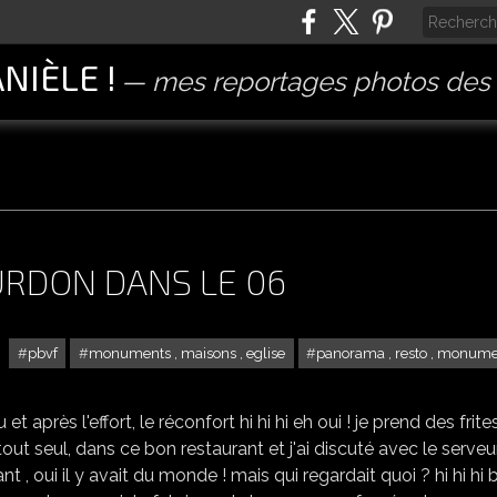
ANIÈLE !
mes reportages photos des 
URDON DANS LE 06
pbvf
monuments , maisons , eglise
panorama , resto , monume
LE PBVF VILLAGE DE GOURDON DANS LE 06
et après l'effort, le réconfort hi hi hi eh oui ! je prend des frite
 tout seul, dans ce bon restaurant et j'ai discuté avec le serveur
t , oui il y avait du monde ! mais qui regardait quoi ? hi hi hi