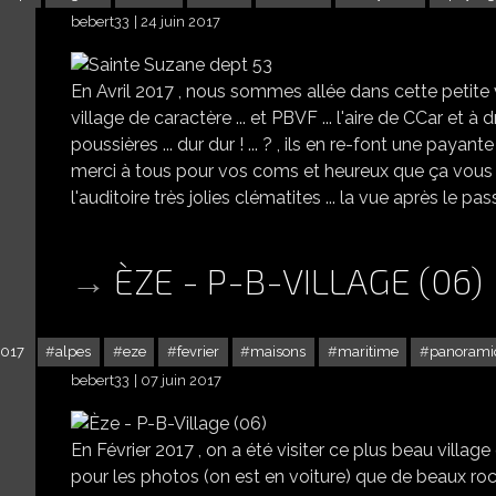
bebert33
24 juin 2017
En Avril 2017 , nous sommes allée dans cette petite vill
village de caractère ... et PBVF ... l'aire de CCar et à 
poussières ... dur dur ! ... ? , ils en re-font une payante ...
merci à tous pour vos coms et heureux que ça vous ai p
l'auditoire très jolies clématites ... la vue après le pas
ÈZE - P-B-VILLAGE (06)
2017
alpes
eze
fevrier
maisons
maritime
panorami
bebert33
07 juin 2017
En Février 2017 , on a été visiter ce plus beau village
pour les photos (on est en voiture) que de beaux roch