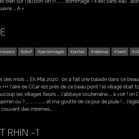
s et bien sur ! du bon vin !!! ... ... dommage ? il est sans eau , alo
 suivre ... A +
E
maisons
pbvf
personnages
portail
retenue
Saint
vi
AUBETERRE SUR DRONNE
s des mois ... En Mai 2020 , on a fait une balade dans ce beau
 +++ l'aire de CCar est près de ce beau pont ! le village était t
e beaucoup les villages fleuris ... l'abbaye souterraine ... à voir ! on l
smin ou ? ... ... ... ... ... et ma goutte de ce jour de pluie ! ... l'égli
. le couvent des minimes...
 RHIN -1