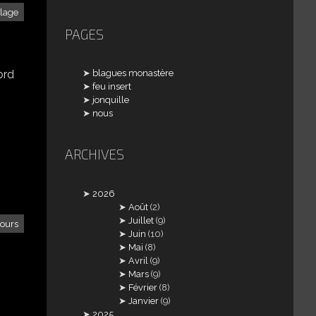
llage
PAGES
blagues monastère
ord
feu insert
jonquille
nous
ARCHIVES
2026
Août
(2)
Juillet
(9)
tours
Juin
(10)
Mai
(8)
Avril
(9)
Mars
(9)
Février
(8)
Janvier
(9)
2025