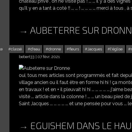
château privé , on ne visite pas ! ... ... il y a des vigne
qu'il y en a tant à coté !! ... ... ! ... ... ... ... merci à tous , à
AUBETERRE SUR DRONN
te
classé
d'eau
dronne
fleurs
Jacques
l'église
bebert33
07 févr. 2021
oui, tous mes articles sont programmés et fait depui
village ancien ou il faut être en forme hi hi ! ça monte
en travaux ! et en + il pleuvait hi hi ... ... ... ... ... j'aim
visité ... article dans la colonne ! ... ... un beau pied de ja
Saint Jacques ... ... ... ... ... et une pensée pour vous ..
EGUISHEM DANS LE HAUT