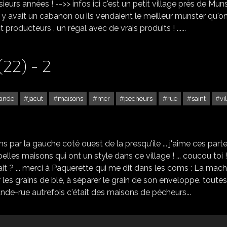
ieurs années ! -->> infos ici c'est un petit village près de Muns
, il y avait un cabanon ou ils vendaient le meilleur munster qu'o
producteurs , un régal avec de vrais produits ! ......
22) - 2
ande
jacut
maisons
mer
pécheurs
rue
saint
vi
SAINT JACUT DE LA MER (22) - 2
s par la gauche coté ouest de la presqu'ile ... j'aime ces parte
 belles maisons qui ont un style dans ce village ! ... coucou toi ! 
ervait ? ... merci à Paquerette qui me dit dans les coms : La mac
ier les grains de blé, à séparer le grain de son enveloppe. toutes
nde-rue autrefois c'était des maisons de pécheurs...