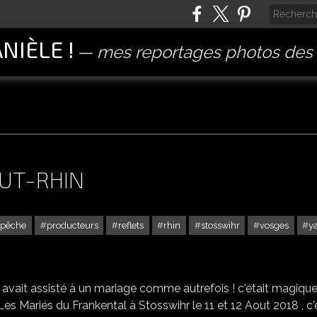
ANIÈLE !
mes reportages photos des 
UT-RHIN
pêche
producteurs
reflets
rhin
stosswihr
vosges
y
STOSSWIHR DANS LE HAUT-RHIN
n avait assisté à un mariage comme autrefois ! c'était magique
 Les Mariés du Frankental à Stosswihr le 11 et 12 Aout 2018 , c'