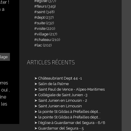
église
(377)
ter !
fleurs
(349)
n a
saint
(348)
dept
(237)
suite
(232)
visite
(220)
village
(217)
chateau
(210)
lac
(202)
llage
ARTICLES RÉCENTS
Châteaubriant Dept 44 -1
rres
Salin de la Palme
oui ,
Saint Paul de Vence - Alpes-Maritimes
Collégiale de Saint Junien -3
hine
Saint Junien en Limousin - 2
 les
Saint Junien en Limousin
la pointe St Gildas à Préfailles dépt...
la pointe St Gildas à Préfailles dépt...
l'église à Guardamar del Segura - 6/6
Guardamar del Segura - 5