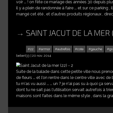
voir ... ! on fête ce mariage des années 30 depuis plus
il y a plein de randonnée à faire ... et sur ce parking 
mangé cet été , et d'autres produits régionaux , direct 
SAINT JACUT DE LA MER (
22
armor
autrefois
cote
gauche
gr
bebert33
20 nov. 2014
Suite de la balade dans cette petite ville nous prenon
de fleurs ... et l'on rentre dans le centre ville avec de
tu m'as vu aussi ... ... un ? je n'ai pas su à quoi ça s
dont tu ne sait pas l'utilisation servait autrefois à tr
maisons sont faites dans le même style , dans la gra