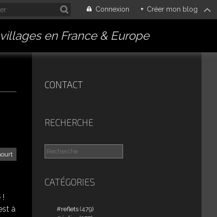
Connexion
+
Créer mon blog
villages en France & Europe
CONTACT
RECHERCHE
aourt
CATÉGORIES
 !
est à
reflets
(479)