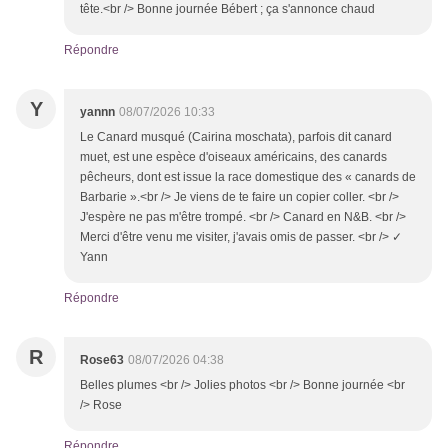
tête.<br /> Bonne journée Bébert ; ça s'annonce chaud
Répondre
Y
yannn
08/07/2026 10:33
Le Canard musqué (Cairina moschata), parfois dit canard
muet, est une espèce d'oiseaux américains, des canards
pêcheurs, dont est issue la race domestique des « canards de
Barbarie ».<br /> Je viens de te faire un copier coller. <br />
J'espère ne pas m'être trompé. <br /> Canard en N&B. <br />
Merci d'être venu me visiter, j'avais omis de passer. <br /> ✓
Yann
Répondre
R
Rose63
08/07/2026 04:38
Belles plumes <br /> Jolies photos <br /> Bonne journée <br
/> Rose
Répondre