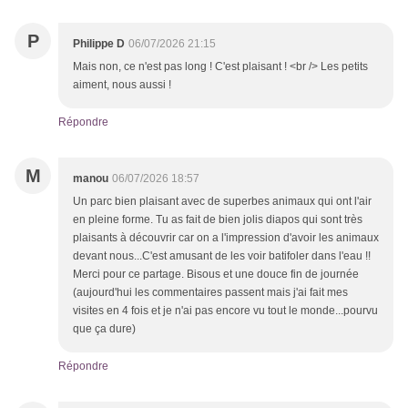
P
Philippe D
06/07/2026 21:15
Mais non, ce n'est pas long ! C'est plaisant ! <br /> Les petits
aiment, nous aussi !
Répondre
M
manou
06/07/2026 18:57
Un parc bien plaisant avec de superbes animaux qui ont l'air
en pleine forme. Tu as fait de bien jolis diapos qui sont très
plaisants à découvrir car on a l'impression d'avoir les animaux
devant nous...C'est amusant de les voir batifoler dans l'eau !!
Merci pour ce partage. Bisous et une douce fin de journée
(aujourd'hui les commentaires passent mais j'ai fait mes
visites en 4 fois et je n'ai pas encore vu tout le monde...pourvu
que ça dure)
Répondre