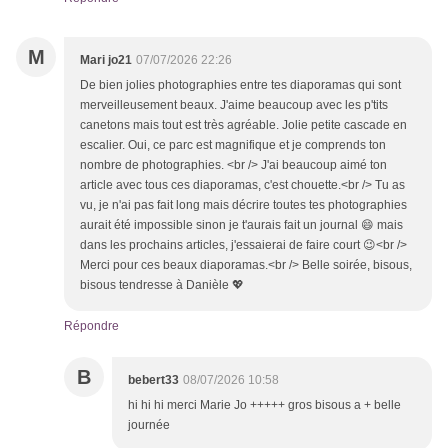
M
Mari jo21
07/07/2026 22:26
De bien jolies photographies entre tes diaporamas qui sont
merveilleusement beaux. J'aime beaucoup avec les p'tits
canetons mais tout est très agréable. Jolie petite cascade en
escalier. Oui, ce parc est magnifique et je comprends ton
nombre de photographies. <br /> J'ai beaucoup aimé ton
article avec tous ces diaporamas, c'est chouette.<br /> Tu as
vu, je n'ai pas fait long mais décrire toutes tes photographies
aurait été impossible sinon je t'aurais fait un journal 😄 mais
dans les prochains articles, j'essaierai de faire court 😉<br />
Merci pour ces beaux diaporamas.<br /> Belle soirée, bisous,
bisous tendresse à Danièle 💖
Répondre
B
bebert33
08/07/2026 10:58
hi hi hi merci Marie Jo +++++ gros bisous a + belle
journée