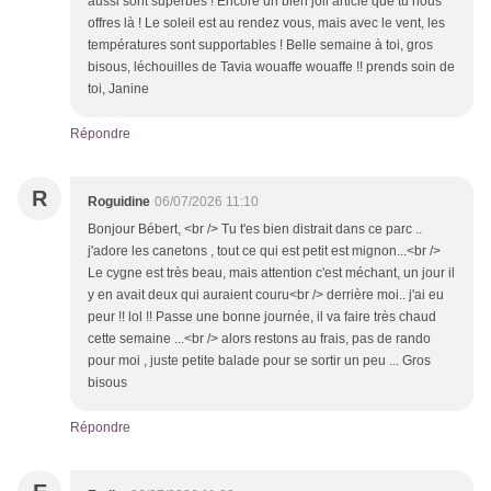
aussi sont superbes ! Encore un bien joli article que tu nous
offres là ! Le soleil est au rendez vous, mais avec le vent, les
températures sont supportables ! Belle semaine à toi, gros
bisous, léchouilles de Tavia wouaffe wouaffe !! prends soin de
toi, Janine
Répondre
R
Roguidine
06/07/2026 11:10
Bonjour Bébert, <br /> Tu t'es bien distrait dans ce parc ..
j'adore les canetons , tout ce qui est petit est mignon...<br />
Le cygne est très beau, mais attention c'est méchant, un jour il
y en avait deux qui auraient couru<br /> derrière moi.. j'ai eu
peur !! lol !! Passe une bonne journée, il va faire très chaud
cette semaine ...<br /> alors restons au frais, pas de rando
pour moi , juste petite balade pour se sortir un peu ... Gros
bisous
Répondre