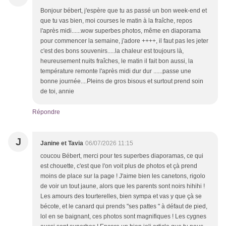
Bonjour bébert, j'espère que tu as passé un bon week-end et
que tu vas bien, moi courses le matin à la fraîche, repos
l'après midi......wow superbes photos, même en diaporama
pour commencer la semaine, j'adore ++++, il faut pas les jeter
c'est des bons souvenirs.....la chaleur est toujours là,
heureusement nuits fraîches, le matin il fait bon aussi, la
température remonte l'après midi dur dur ......passe une
bonne journée....Pleins de gros bisous et surtout prend soin
de toi, annie
Répondre
J
Janine et Tavia
06/07/2026 11:15
coucou Bébert, merci pour tes superbes diaporamas, ce qui
est chouette, c'est que l'on voit plus de photos et çà prend
moins de place sur la page ! J'aime bien les canetons, rigolo
de voir un tout jaune, alors que les parents sont noirs hihihi !
Les amours des tourterelles, bien sympa et vas y que çà se
bécote, et le canard qui prends "ses pattes " à défaut de pied,
lol en se baignant, ces photos sont magnifiques ! Les cygnes