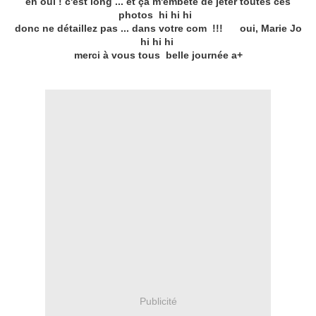
eh oui ! c'est long ... et ça m'embête de jeter toutes ces
photos hi hi hi
donc ne détaillez pas ... dans votre com !!! oui, Marie Jo
hi hi hi
merci à vous tous belle journée a+
Publicité