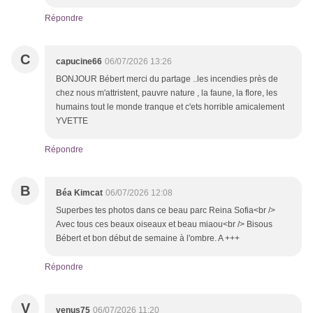
Répondre
C
capucine66
06/07/2026 13:26
BONJOUR Bébert merci du partage ..les incendies près de
chez nous m'attristent, pauvre nature , la faune, la flore, les
humains tout le monde tranque et c'ets horrible amicalement
YVETTE
Répondre
B
Béa Kimcat
06/07/2026 12:08
Superbes tes photos dans ce beau parc Reina Sofia<br />
Avec tous ces beaux oiseaux et beau miaou<br /> Bisous
Bébert et bon début de semaine à l'ombre. A +++
Répondre
V
venus75
06/07/2026 11:20