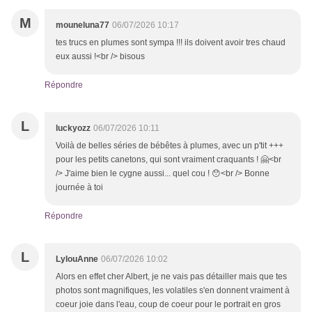
M
mouneluna77
06/07/2026 10:17
tes trucs en plumes sont sympa !!! ils doivent avoir tres chaud
eux aussi !<br /> bisous
Répondre
L
luckyozz
06/07/2026 10:11
Voilà de belles séries de bébêtes à plumes, avec un p'tit +++
pour les petits canetons, qui sont vraiment craquants ! 🤗<br
/> J'aime bien le cygne aussi... quel cou ! 😯<br /> Bonne
journée à toi
Répondre
L
LylouAnne
06/07/2026 10:02
Alors en effet cher Albert, je ne vais pas détailler mais que tes
photos sont magnifiques, les volatiles s'en donnent vraiment à
coeur joie dans l'eau, coup de coeur pour le portrait en gros