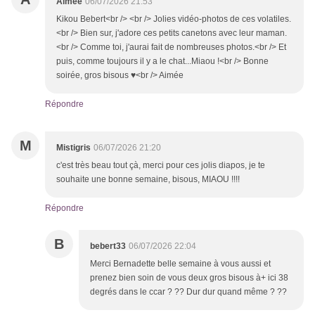
Aimée
06/07/2026 21:53
Kikou Bebert<br /> <br /> Jolies vidéo-photos de ces volatiles.
<br /> Bien sur, j'adore ces petits canetons avec leur maman.
<br /> Comme toi, j'aurai fait de nombreuses photos.<br /> Et
puis, comme toujours il y a le chat...Miaou !<br /> Bonne
soirée, gros bisous ♥<br /> Aimée
Répondre
M
Mistigris
06/07/2026 21:20
c'est très beau tout çà, merci pour ces jolis diapos, je te
souhaite une bonne semaine, bisous, MIAOU !!!!
Répondre
B
bebert33
06/07/2026 22:04
Merci Bernadette belle semaine à vous aussi et
prenez bien soin de vous deux gros bisous à+ ici 38
degrés dans le ccar ? ?? Dur dur quand même ? ??