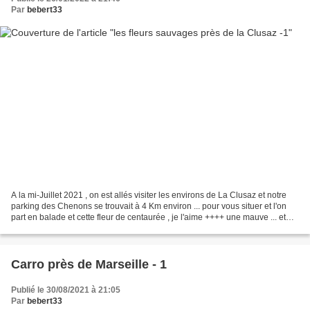
Par
bebert33
A la mi-Juillet 2021 , on est allés visiter les environs de La Clusaz et notre
parking des Chenons se trouvait à 4 Km environ ... pour vous situer et l'on
part en balade et cette fleur de centaurée , je l'aime ++++ une mauve ... et
l'on est restés un...
Carro près de Marseille - 1
Publié le 30/08/2021 à 21:05
Par
bebert33