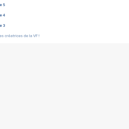
e 5
e 4
e 3
s créatrices de la VF !
e 2
e 1
e Mektoub My Love arrive enfin ! Rencontre avec Shaïn Boumedine et Sal
i : après Toni en famille
elle réalise le bouleversant Dites lui que je l'aime
ais ! Rencontre autour de Vie privée de Rebecca Zlotowski
 de Marguerite, Grave... Rencontre avec Ella Rumpf
 Les Rêveurs, un film intime sur la santé mentale