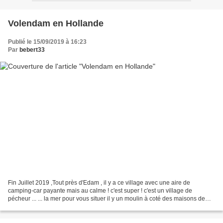
Volendam en Hollande
Publié le 15/09/2019 à 16:23
Par
bebert33
Fin Juillet 2019 ,Tout près d'Edam , il y a ce village avec une aire de
camping-car payante mais au calme ! c'est super ! c'est un village de
pécheur ... ... la mer pour vous situer il y un moulin à coté des maisons de
vacances ... le port ! ... on visite...