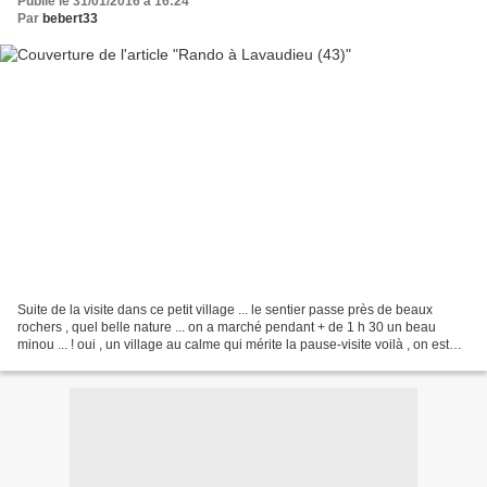
Publié le 31/01/2016 à 16:24
Par
bebert33
Suite de la visite dans ce petit village ... le sentier passe près de beaux
rochers , quel belle nature ... on a marché pendant + de 1 h 30 un beau
minou ... ! oui , un village au calme qui mérite la pause-visite voilà , on est
parti plus loin ... belle...