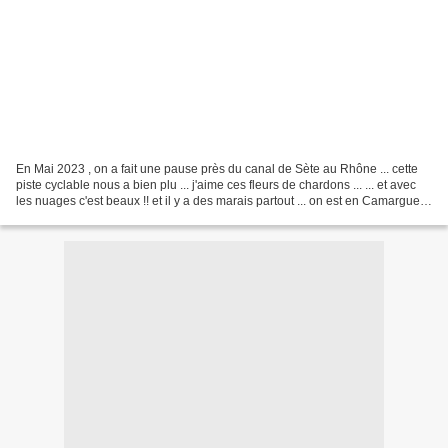
En Mai 2023 , on a fait une pause près du canal de Sète au Rhône ... cette
piste cyclable nous a bien plu ... j'aime ces fleurs de chardons ... ... et avec
les nuages c'est beaux !! et il y a des marais partout ... on est en Camargue !
... ... les oiseaux...