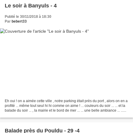
Le soir à Banyuls - 4
Publié le 30/11/2018 à 18:30
Par
bebert33
Eh oui ! on a aimée cette ville , notre parking était près du port , alors on en a
profité ... même tout seul hi hi comme on aime ! ... couleurs du soir ... ... et la
balade du soir ... , la mairie et le bord de mer ... ... une belle ambiance ... ......
Balade près du Pouldu - 29 -4