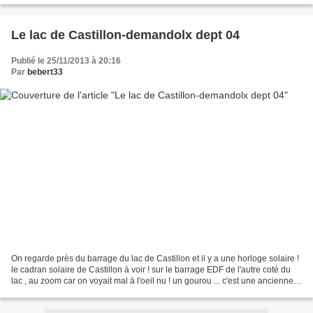
Le lac de Castillon-demandolx dept 04
Publié le 25/11/2013 à 20:16
Par
bebert33
On regarde près du barrage du lac de Castillon et il y a une horloge solaire !
le cadran solaire de Castillon à voir ! sur le barrage EDF de l'autre coté du
lac , au zoom car on voyait mal à l'oeil nu ! un gourou ... c'est une ancienne
secte ... ? et...