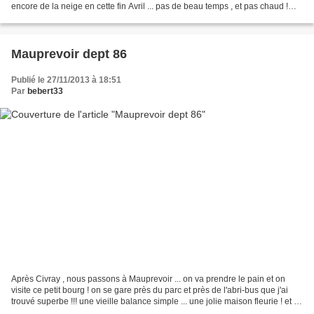
encore de la neige en cette fin Avril ... pas de beau temps , et pas chaud !
surtout la nuit et cette...
Mauprevoir dept 86
Publié le 27/11/2013 à 18:51
Par
bebert33
Après Civray , nous passons à Mauprevoir ... on va prendre le pain et on
visite ce petit bourg ! on se gare près du parc et près de l'abri-bus que j'ai
trouvé superbe !!! une vieille balance simple ... une jolie maison fleurie ! et à
lire ... une belle...