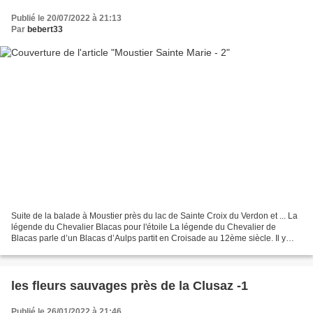
Publié le 20/07/2022 à 21:13
Par
bebert33
Suite de la balade à Moustier près du lac de Sainte Croix du Verdon et ... La
légende du Chevalier Blacas pour l'étoile La légende du Chevalier de
Blacas parle d’un Blacas d’Aulps partit en Croisade au 12ème siècle. Il y
sera fait prisonnier par les Sarrasins....
les fleurs sauvages près de la Clusaz -1
Publié le 26/01/2022 à 21:46