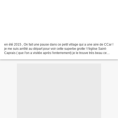
en été 2015 , On fait une pause dans ce petit village qui a une aire de CCar !
je me suis arrêté au départ pour voir cette superbe grotte ! l'église Saint-
Caprais ( que l'on a visitée après l'enterrement) je le trouve très beau ce
clocher ! voilà pour...