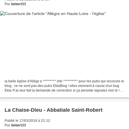
Par
bebert33
la belle église d'Allègr e ********* info ********** pour les pubs qui recouvre le
blog , ce ne sont pas des pubs EklaBlog ! elles viennent à cause d'un bug
Ekla !!! je leur fait la demande de correction si ça persiste signalez moi le ! et
sur d'autres...
La Chaise-Dieu - Abbatiale Saint-Robert
Publié le 17/02/2016 à 21:12
Par
bebert33