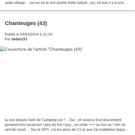
autre village ... oui on ira le voir quelle belle nature , oui, en bas il y a une
aire naturel de...
Chanteuges (43)
Publié le 04/02/2016 à 21:24
Par
bebert33
la vue depuis l'aire de Camping-car ! ... Oui , on avance tout doucement
pendant nos vacances ! peu de Km / jour , on visite +++ ou l'on va ! rien ne
sert de courir ... Sur le GPS , j'ai les aires de CCar que j'ai installées depuis
toujours , et pour...