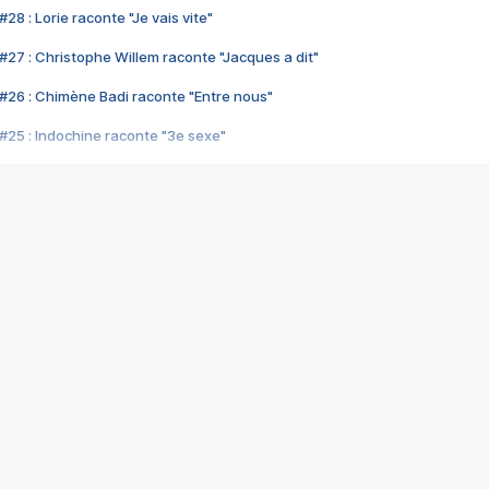
28 : Lorie raconte "Je vais vite"
#27 : Christophe Willem raconte "Jacques a dit"
#26 : Chimène Badi raconte "Entre nous"
#25 : Indochine raconte "3e sexe"
#24 : Zaho raconte "C'est chelou"
#23 : Patrick Bruel raconte "Au café des délices"
#22 : Kyo raconte "Le chemin"
#21 : Nolwenn Leroy raconte "Cassé"
#20 : Patrick Hernandez raconte "Born to be alive"
#19 : Lorie raconte "Près de moi"
#18 : Michael Jones raconte "A nos actes manqués" (avec Jean-Jacque
#17 : Khaled raconte "Aïcha"