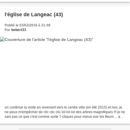
l'église de Langeac (43)
Publié le 03/02/2016 à 21:48
Par
bebert33
on continue la visite en revenant vers le centre ville (en été 2015) et moi, je
ne peux m'empêcher de clic clic clic lol lol lol des arbres magnifiques !!! je ne
sais pas ce que c'est comme sorte ? cliques pour mieux voir les fleurs ... que
de jolies...