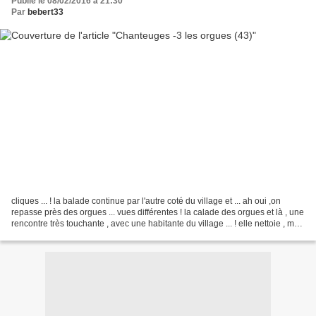
Publié le 08/02/2016 à 21:30
Par
bebert33
cliques ... ! la balade continue par l'autre coté du village et ... ah oui ,on
repasse près des orgues ... vues différentes ! la calade des orgues et là , une
rencontre très touchante , avec une habitante du village ... ! elle nettoie , met
des fleurs...