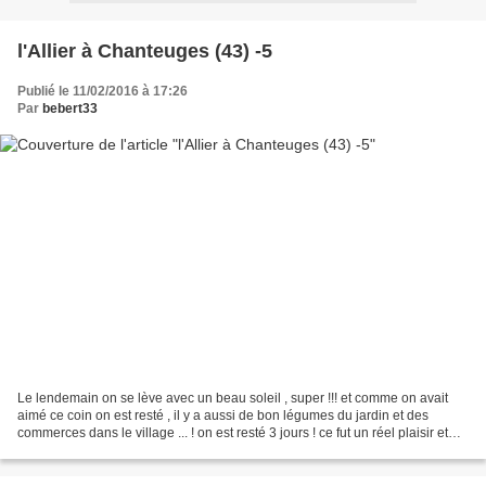
l'Allier à Chanteuges (43) -5
Publié le 11/02/2016 à 17:26
Par
bebert33
Le lendemain on se lève avec un beau soleil , super !!! et comme on avait
aimé ce coin on est resté , il y a aussi de bon légumes du jardin et des
commerces dans le village ... ! on est resté 3 jours ! ce fut un réel plaisir et
l'on descend par ce sentier...