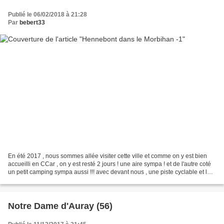
Publié le 06/02/2018 à 21:28
Par
bebert33
En été 2017 , nous sommes allée visiter cette ville et comme on y est bien
accueilli en CCar , on y est resté 2 jours ! une aire sympa ! et de l'autre coté
un petit camping sympa aussi !!! avec devant nous , une piste cyclable et la
rivière du Blavet...
Notre Dame d'Auray (56)