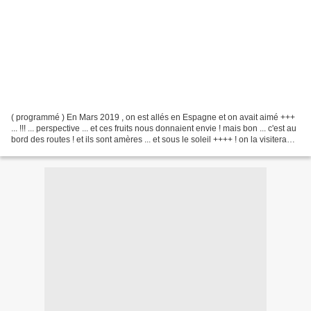
( programmé ) En Mars 2019 , on est allés en Espagne et on avait aimé +++
... !!! ... perspective ... et ces fruits nous donnaient envie ! mais bon ... c'est au
bord des routes ! et ils sont amères ... et sous le soleil ++++ ! on la visitera
plus tard...