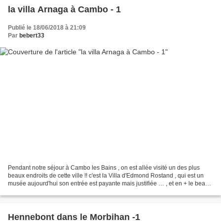
la villa Arnaga à Cambo - 1
Publié le 18/06/2018 à 21:09
Par
bebert33
Pendant notre séjour à Cambo les Bains , on est allée visité un des plus
beaux endroits de cette ville !! c'est la Villa d'Edmond Rostand , qui est un
musée aujourd'hui son entrée est payante mais justifiée … , et en + le beau
temps est arrivé pour l'AM...
Hennebont dans le Morbihan -1