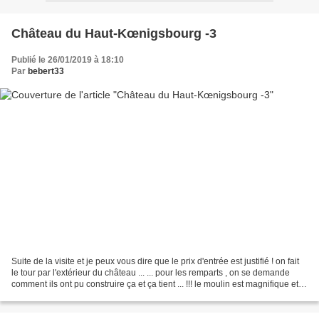
Château du Haut-Kœnigsbourg -3
Publié le 26/01/2019 à 18:10
Par
bebert33
Suite de la visite et je peux vous dire que le prix d'entrée est justifié ! on fait
le tour par l'extérieur du château ... ... pour les remparts , on se demande
comment ils ont pu construire ça et ça tient ... !!! le moulin est magnifique et
construit...