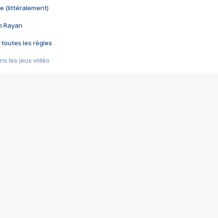
e (littéralement)
im Rayan
 toutes les règles
s les jeux vidéo
us choquant de Rockstar ? - Le scandale BULLY
e plus moche de Steam
du RÊVE tourne au CAUCHEMAR
pendant 8 heures
it… à tort
umiliés par un jeu vidéo
ire - Final Fantasy 8
ti un empire - Age of Empires