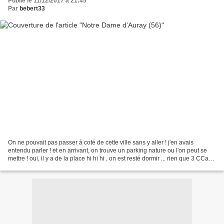
Publié le 11/12/2017 à 21:45
Par
bebert33
On ne pouvait pas passer à coté de cette ville sans y aller ! j'en avais
entendu parler ! et en arrivant, on trouve un parking nature ou l'on peut se
mettre ! oui, il y a de la place hi hi hi , on est resté dormir ... rien que 3 CCars
oui, il avait plu...