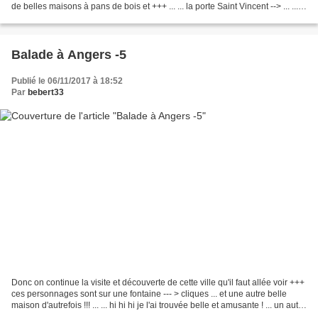
de belles maisons à pans de bois et +++ ... ... la porte Saint Vincent --> ... ...
un beau parc...
Balade à Angers -5
Publié le 06/11/2017 à 18:52
Par
bebert33
Donc on continue la visite et découverte de cette ville qu'il faut allée voir +++
ces personnages sont sur une fontaine --- > cliques ... et une autre belle
maison d'autrefois !!! ... ... hi hi hi je l'ai trouvée belle et amusante ! ... un autre
bel immeuble...