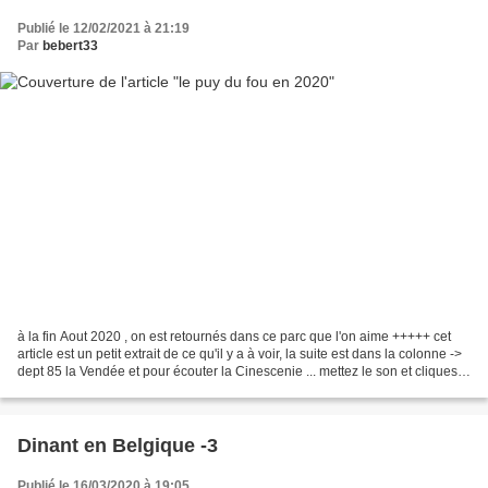
Publié le 12/02/2021 à 21:19
Par
bebert33
à la fin Aout 2020 , on est retournés dans ce parc que l'on aime +++++ cet
article est un petit extrait de ce qu'il y a à voir, la suite est dans la colonne ->
dept 85 la Vendée et pour écouter la Cinescenie ... mettez le son et cliques si
... -> musique...
Dinant en Belgique -3
Publié le 16/03/2020 à 19:05