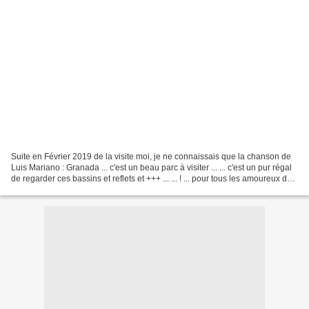
Suite en Février 2019 de la visite moi, je ne connaissais que la chanson de
Luis Mariano : Granada ... c'est un beau parc à visiter ... ... c'est un pur régal
de regarder ces bassins et reflets et +++ ... ... ! ... pour tous les amoureux de
la terre ......