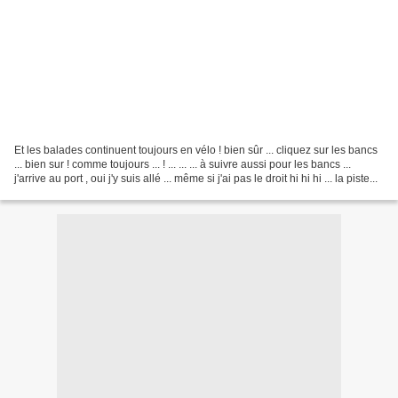
Et les balades continuent toujours en vélo ! bien sûr ... cliquez sur les bancs
... bien sur ! comme toujours ... ! ... ... ... à suivre aussi pour les bancs ...
j'arrive au port , oui j'y suis allé ... même si j'ai pas le droit hi hi hi ... la piste...