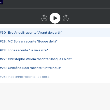
#30 : Eve Angeli raconte "Avant de partir"
#29 : MC Solaar raconte "Bouge de là"
28 : Lorie raconte "Je vais vite"
#27 : Christophe Willem raconte "Jacques a dit"
#26 : Chimène Badi raconte "Entre nous"
#25 : Indochine raconte "3e sexe"
#24 : Zaho raconte "C'est chelou"
#23 : Patrick Bruel raconte "Au café des délices"
#22 : Kyo raconte "Le chemin"