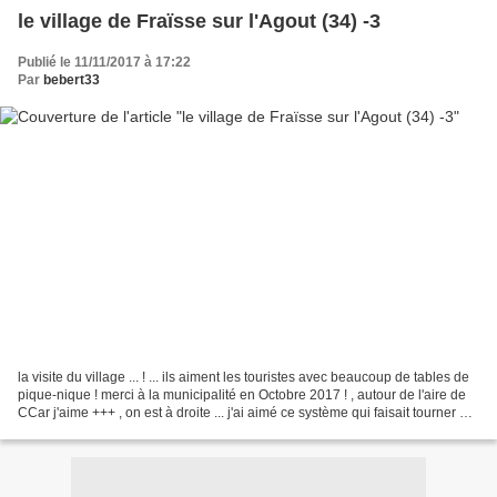
le village de Fraïsse sur l'Agout (34) -3
Publié le 11/11/2017 à 17:22
Par
bebert33
la visite du village ... ! ... ils aiment les touristes avec beaucoup de tables de
pique-nique ! merci à la municipalité en Octobre 2017 ! , autour de l'aire de
CCar j'aime +++ , on est à droite ... j'ai aimé ce système qui faisait tourner un
petit moulin...