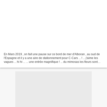
En Mars 2019 , on fait une pause sur ce bord de mer d'Alboran , au sud de
l'Espagne et il y a une aire de stationnement pour C-Cars ... ! ... j'aime les
vagues ... hi hi ... ... une entrée magnifique ! ... du mimosas les fleurs sont
plus grosses que chez...