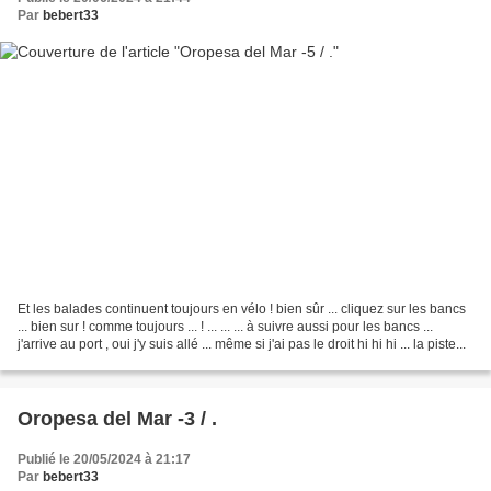
Par
bebert33
Et les balades continuent toujours en vélo ! bien sûr ... cliquez sur les bancs
... bien sur ! comme toujours ... ! ... ... ... à suivre aussi pour les bancs ...
j'arrive au port , oui j'y suis allé ... même si j'ai pas le droit hi hi hi ... la piste...
Oropesa del Mar -3 / .
Publié le 20/05/2024 à 21:17
Par
bebert33