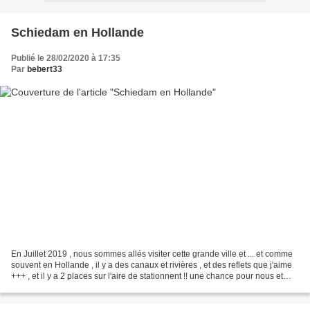
Schiedam en Hollande
Publié le 28/02/2020 à 17:35
Par
bebert33
En Juillet 2019 , nous sommes allés visiter cette grande ville et ... et comme
souvent en Hollande , il y a des canaux et rivières , et des reflets que j'aime
+++ , et il y a 2 places sur l'aire de stationnent !! une chance pour nous et
voilà ou l'on...