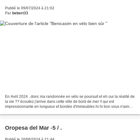
Publié le 09/07/2024 à 21:02
Par
bebert33
En Avril 2024 , donc ma randonnée en vélo se poursuit et eh oui la réalité de
la vie ?? écoutez j'arrive dans cette ville de bord de mer !! qui est
impressionnante en longueur et bordée d'immeubles hi hi bon vous n'aimez
pas ... tant pis hi hi hi moi,...
Oropesa del Mar -5 / .
Publié le 20/06/2024 à 21:44