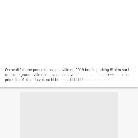
On avait fait une pause dans cette ville en 2019 bon le parking !!! bien sur !
c'est une grande ville et on n'a pas tout vue !!! ... ... ... ... ... ... et +++ ... ... et en
prime le reflet sur la voiture hi hi ... ... ... hi hi hi ! ... ... ... ... ......