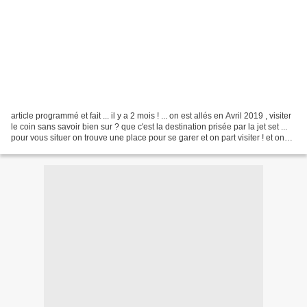
article programmé et fait ... il y a 2 mois ! ... on est allés en Avril 2019 , visiter
le coin sans savoir bien sur ? que c'est la destination prisée par la jet set ...
pour vous situer on trouve une place pour se garer et on part visiter ! et on
voit...