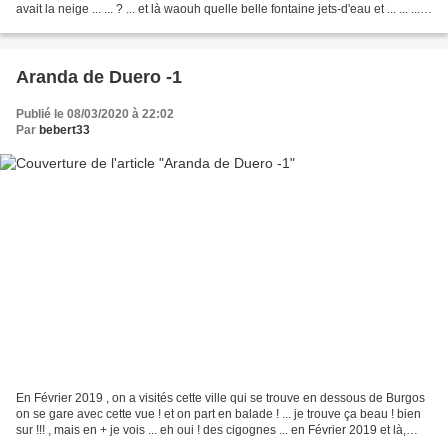
avait la neige ... ... ? ... et là waouh quelle belle fontaine jets-d'eau et ... ... ...
et c'est...
Aranda de Duero -1
Publié le 08/03/2020 à 22:02
Par
bebert33
En Février 2019 , on a visités cette ville qui se trouve en dessous de Burgos
on se gare avec cette vue ! et on part en balade ! ... je trouve ça beau ! bien
sur !!! , mais en + je vois ... eh oui ! des cigognes ... en Février 2019 et là,
devant cette...