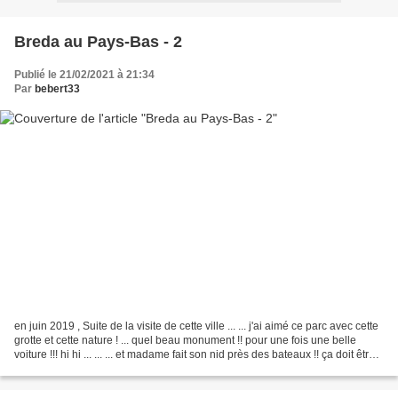
Breda au Pays-Bas - 2
Publié le 21/02/2021 à 21:34
Par
bebert33
en juin 2019 , Suite de la visite de cette ville ... ... j'ai aimé ce parc avec cette
grotte et cette nature ! ... quel beau monument !! pour une fois une belle
voiture !!! hi hi ... ... ... et madame fait son nid près des bateaux !! ça doit être
chouette...