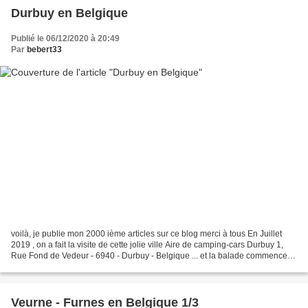
Durbuy en Belgique
Publié le 06/12/2020 à 20:49
Par
bebert33
voilà, je publie mon 2000 ième articles sur ce blog merci à tous En Juillet
2019 , on a fait la visite de cette jolie ville Aire de camping-cars Durbuy 1,
Rue Fond de Vedeur - 6940 - Durbuy - Belgique ... et la balade commence
par cette rivière de l'Ourthe...
Veurne - Furnes en Belgique 1/3