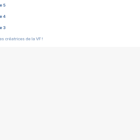
e 5
e 4
e 3
s créatrices de la VF !
e 2
e 1
e Mektoub My Love arrive enfin ! Rencontre avec Shaïn Boumedine et Sal
i : après Toni en famille
elle réalise le bouleversant Dites lui que je l'aime
ais ! Rencontre autour de Vie privée de Rebecca Zlotowski
 de Marguerite, Grave... Rencontre avec Ella Rumpf
 Les Rêveurs, un film intime sur la santé mentale