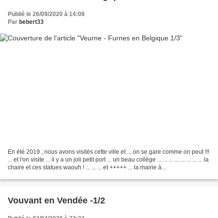
Publié le 26/09/2020 à 14:08
Par
bebert33
En été 2019 , nous avons visités cette ville et ... on se gare comme on peut !!!
... et l'on visite ... il y a un joli petit port ... un beau collège ... ... ... ... ... ... ... ... la
chaire et ces statues waouh ! ... ... ... et +++++ ... la mairie à...
Vouvant en Vendée -1/2