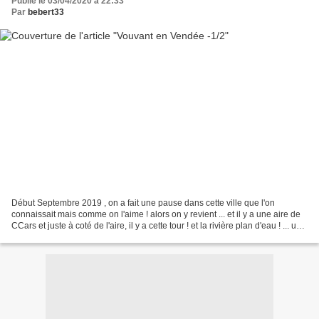
Publié le 03/04/2020 à 22:33
Par
bebert33
Début Septembre 2019 , on a fait une pause dans cette ville que l'on
connaissait mais comme on l'aime ! alors on y revient ... et il y a une aire de
CCars et juste à coté de l'aire, il y a cette tour ! et la rivière plan d'eau ! ... un
petit chemin dans...