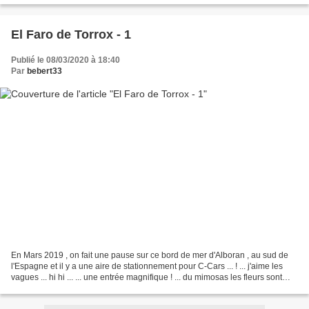
El Faro de Torrox - 1
Publié le 08/03/2020 à 18:40
Par
bebert33
En Mars 2019 , on fait une pause sur ce bord de mer d'Alboran , au sud de
l'Espagne et il y a une aire de stationnement pour C-Cars ... ! ... j'aime les
vagues ... hi hi ... ... une entrée magnifique ! ... du mimosas les fleurs sont
plus grosses que chez...