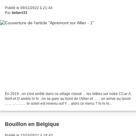
Publié le 09/11/2022 à 21:44
Par
bebert33
En 2019 , on s'est arrêté dans ce village classé ... les lettres sur notre CCar A
lbert et D anièle hi hi , on se gare au bord de l'Allier et ... ... on arrive au lavoir
... ... ... ... ... ... le soleil est revenu ouf !! ... alors ce menu ? hi hi hi...
Bouillon en Belgique
Publié le 23/10/2021 à 18:43