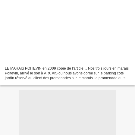
LE MARAIS POITEVIN en 2009 copie de l'article ... Nos trois jours en marais
Poitevin, arrivé le soir à ARCAIS ou nous avons dormi sur le parking coté
jardin réservé au client des promenades sur le marais. la promenade du soir
le long du marais les canaux...