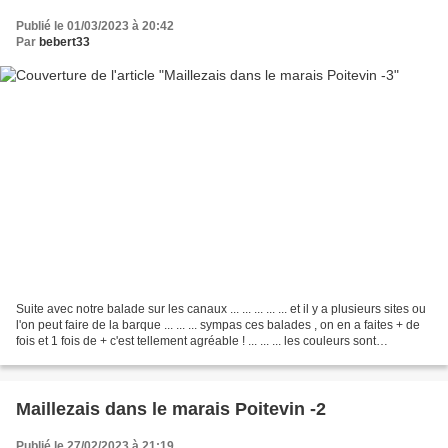
Publié le 01/03/2023 à 20:42
Par
bebert33
Suite avec notre balade sur les canaux ... ... ... ... ... et il y a plusieurs sites ou
l'on peut faire de la barque ... ... ... sympas ces balades , on en a faites + de
fois et 1 fois de + c'est tellement agréable ! ... ... ... les couleurs sont
superbes...
Maillezais dans le marais Poitevin -2
Publié le 27/02/2023 à 21:19