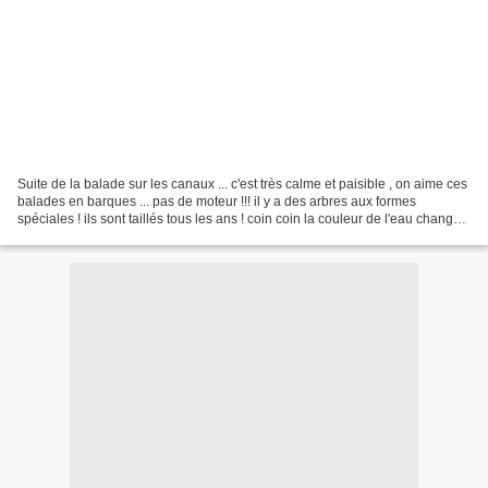
Suite de la balade sur les canaux ... c'est très calme et paisible , on aime ces
balades en barques ... pas de moteur !!! il y a des arbres aux formes
spéciales ! ils sont taillés tous les ans ! coin coin la couleur de l'eau change
beaucoup et pourtant...