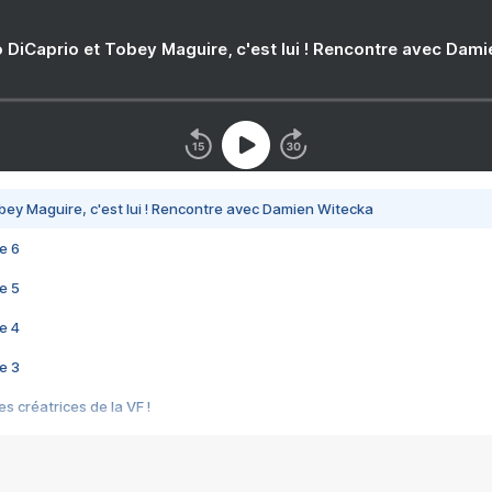
 DiCaprio et Tobey Maguire, c'est lui ! Rencontre avec Dam
bey Maguire, c'est lui ! Rencontre avec Damien Witecka
e 6
e 5
e 4
e 3
s créatrices de la VF !
e 2
e 1