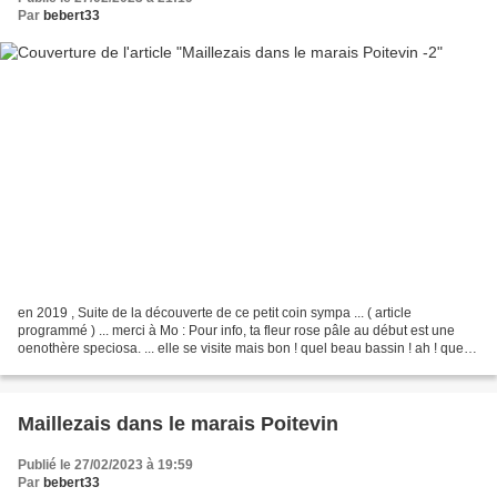
Par
bebert33
en 2019 , Suite de la découverte de ce petit coin sympa ... ( article
programmé ) ... merci à Mo : Pour info, ta fleur rose pâle au début est une
oenothère speciosa. ... elle se visite mais bon ! quel beau bassin ! ah ! quels
beaux nénuphars pour mon...
Maillezais dans le marais Poitevin
Publié le 27/02/2023 à 19:59
Par
bebert33