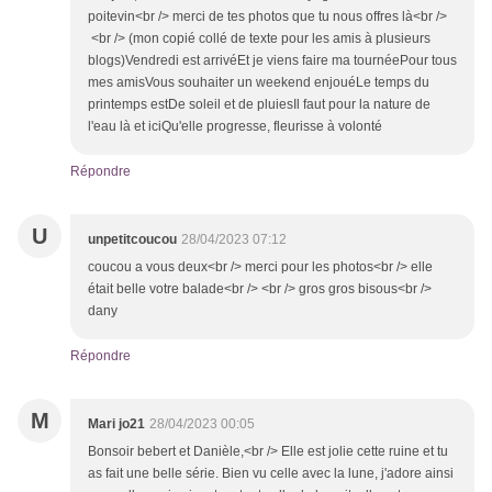
poitevin<br /> merci de tes photos que tu nous offres là<br />
<br /> (mon copié collé de texte pour les amis à plusieurs
blogs)Vendredi est arrivéEt je viens faire ma tournéePour tous
mes amisVous souhaiter un weekend enjouéLe temps du
printemps estDe soleil et de pluiesIl faut pour la nature de
l'eau là et iciQu'elle progresse, fleurisse à volonté
Répondre
U
unpetitcoucou
28/04/2023 07:12
coucou a vous deux<br /> merci pour les photos<br /> elle
était belle votre balade<br /> <br /> gros gros bisous<br />
dany
Répondre
M
Mari jo21
28/04/2023 00:05
Bonsoir bebert et Danièle,<br /> Elle est jolie cette ruine et tu
as fait une belle série. Bien vu celle avec la lune, j'adore ainsi