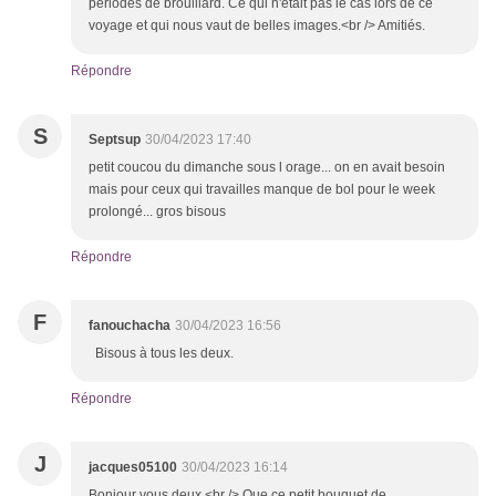
périodes de brouillard. Ce qui n'était pas le cas lors de ce
voyage et qui nous vaut de belles images.<br /> Amitiés.
Répondre
S
Septsup
30/04/2023 17:40
petit coucou du dimanche sous l orage... on en avait besoin
mais pour ceux qui travailles manque de bol pour le week
prolongé... gros bisous
Répondre
F
fanouchacha
30/04/2023 16:56
Bisous à tous les deux.
Répondre
J
jacques05100
30/04/2023 16:14
Bonjour vous deux.<br /> Que ce petit bouquet de