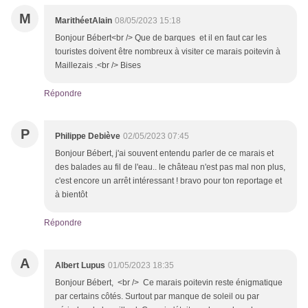
M
MarithéetAlain
08/05/2023 15:18
Bonjour Bébert<br /> Que de barques et il en faut car les
touristes doivent être nombreux à visiter ce marais poitevin à
Maillezais .<br /> Bises
Répondre
P
Philippe Debiève
02/05/2023 07:45
Bonjour Bébert, j'ai souvent entendu parler de ce marais et
des balades au fil de l'eau.. le château n'est pas mal non plus,
c'est encore un arrêt intéressant ! bravo pour ton reportage et
à bientôt
Répondre
A
Albert Lupus
01/05/2023 18:35
Bonjour Bébert, <br /> Ce marais poitevin reste énigmatique
par certains côtés. Surtout par manque de soleil ou par