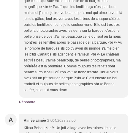
que celles qui suivent surtout celle de la nuit, elle est
magnifique.<br /> Paraît que les lentilles ça n'est pas bon
mais moi j'aime, je trouve beau et puis moi qui aime le vert, là
je suis gâtée, tout est vert avec les arbres de chaque côté et
puis les lentilles ont une jolie couleur verte. Elle est très très
belle la photographie avec les gens sur la barque, c'est une
belle prise de vue. J'aime beaucoup celle qui suit où tu nous
montres les lentilles après le passage de la barque. <br /> Vu
le nombre de barques, ils doit y avoir du monde, j'aime bien
les p'tits Canards, ils attendent le rameur <br /> Le château
est très beau, j'aime beaucoup, de belles photographies, ma
préférée est la première. Comme toujours tes reflets sont
beaux surtout celui où l'on voit le tronc d'arbre. <br /> Vous
avez fait un p'tit tour en barque ?<br /> C'est encore un bel
endroit et toujours de belles photographies.<br /> Bonne
soirée, bisous à vous deux.
Répondre
A
Aimée aimée
27/04/2023 22:00
Kikou Bebert,<br /> Un joli village avec les ruines de cette