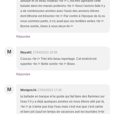
abbaye et ce beau château.<br /> C'est très agréable cette
balade dans les marais poitevins.<br /> Nous l'avions faite il y
a de nombreuses années avec l'asso des anciens élèves
dont tithome est trésorier.<br /> Par contre à l'époque de là ou
nous sommes partis, il n'y avait pas ces lentilles vertes.<br />
Bonne soirée, bises à vous deux<br />
Répondre
M
Maya61
27/04/2023 19:58
Coucou <br /> Très très beau reportage. Cet endroit est
superbe <br /> Belle soirée <br /> Bises
Répondre
M
Mistigris34
27/04/2023 17:45
la ballade en barque et le guide qui fait faire des flammes sur
l'eau !! il y a déjà quelques années où nous étions allé par là,
<br /> je n'aime pas trop l'eau mais c'est vrai que c'est calme
et bien joli (sauf en temps de vacances avé les touristes !)<br