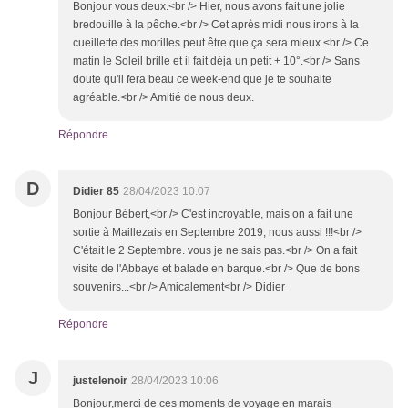
Bonjour vous deux.<br /> Hier, nous avons fait une jolie
bredouille à la pêche.<br /> Cet après midi nous irons à la
cueillette des morilles peut être que ça sera mieux.<br /> Ce
matin le Soleil brille et il fait déjà un petit + 10°.<br /> Sans
doute qu'il fera beau ce week-end que je te souhaite
agréable.<br /> Amitié de nous deux.
Répondre
D
Didier 85
28/04/2023 10:07
Bonjour Bébert,<br /> C'est incroyable, mais on a fait une
sortie à Maillezais en Septembre 2019, nous aussi !!!<br />
C'était le 2 Septembre. vous je ne sais pas.<br /> On a fait
visite de l'Abbaye et balade en barque.<br /> Que de bons
souvenirs...<br /> Amicalement<br /> Didier
Répondre
J
justelenoir
28/04/2023 10:06
Bonjour,merci de ces moments de voyage en marais