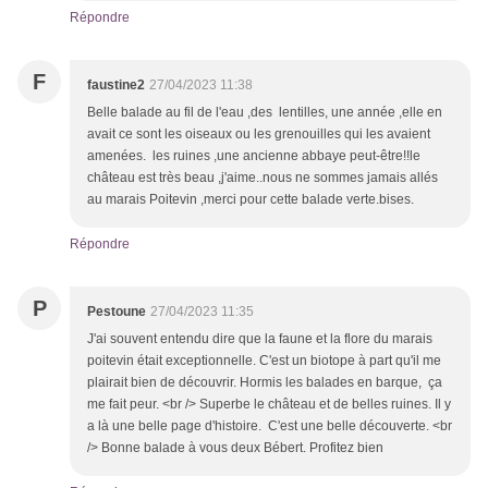
Répondre
F
faustine2
27/04/2023 11:38
Belle balade au fil de l'eau ,des lentilles, une année ,elle en
avait ce sont les oiseaux ou les grenouilles qui les avaient
amenées. les ruines ,une ancienne abbaye peut-être!!le
château est très beau ,j'aime..nous ne sommes jamais allés
au marais Poitevin ,merci pour cette balade verte.bises.
Répondre
P
Pestoune
27/04/2023 11:35
J'ai souvent entendu dire que la faune et la flore du marais
poitevin était exceptionnelle. C'est un biotope à part qu'il me
plairait bien de découvrir. Hormis les balades en barque, ça
me fait peur. <br /> Superbe le château et de belles ruines. Il y
a là une belle page d'histoire. C'est une belle découverte. <br
/> Bonne balade à vous deux Bébert. Profitez bien