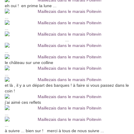
eh oui ! en prime la lune ...
...
...
...
...
le château sur une colline
...
et là , il y a un départ des barques ! à faire si vous passez dans le
coin !
j'ai aimé ces reflets
...
...
à suivre ... bien sur ! merci à tous de nous suivre ...