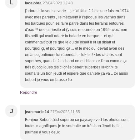
L
lacalobra
27/04/2023 12:48
j'adore !!! la venise verte ... je l'ai faite 2 fois , une fois en 1974
avec mes parents , ils mettaient à l'époque les vaches dans
les barques pour les faire paitre dans les terrains entourés
d'eau !!! une curiosité et j'y suis retournée en 1995 avec mon
fils petit qui avait adoré la balade en barque ... et qui
commentait tout ce que le guide disait !! et lui disait et
pourquoi çi, et pourquoi ça ... et le mec qui devait avoir des
enfants gentiment lui répondait !! lol<br /> tes clichés sont
superbes, quand il fait chaud on est bien sur l'eau comme ça
très buccoliques tes clichés bebert superbes !!!<br /> te
souhaite un bon jeudi et espère que daniele ça va .. toi aussi
bebert je vous embrasse flo
Répondre
J
jean marie 14
27/04/2023 11:55
Bonjour Bebert c'est superbe ce paysage vert tes photos sont
toutes magnifiques je te souhaite un très bon Jeudi belle
journée a vous deux