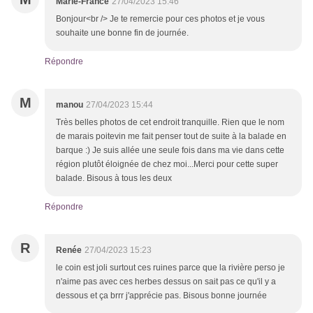
Marie-France
27/04/2023 15:46
Bonjour<br /> Je te remercie pour ces photos et je vous
souhaite une bonne fin de journée.
Répondre
M
manou
27/04/2023 15:44
Très belles photos de cet endroit tranquille. Rien que le nom
de marais poitevin me fait penser tout de suite à la balade en
barque :) Je suis allée une seule fois dans ma vie dans cette
région plutôt éloignée de chez moi...Merci pour cette super
balade. Bisous à tous les deux
Répondre
R
Renée
27/04/2023 15:23
le coin est joli surtout ces ruines parce que la rivière perso je
n'aime pas avec ces herbes dessus on sait pas ce qu'il y a
dessous et ça brrr j'apprécie pas. Bisous bonne journée