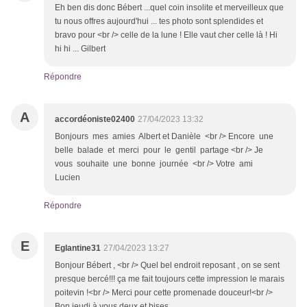
Eh ben dis donc Bébert ...quel coin insolite et merveilleux que
tu nous offres aujourd'hui ... tes photo sont splendides et
bravo pour <br /> celle de la lune ! Elle vaut cher celle là ! Hi
hi hi ... Gilbert
Répondre
A
accordéoniste02400
27/04/2023 13:32
Bonjours mes amies Albert et Danièle <br /> Encore une
belle balade et merci pour le gentil partage <br /> Je
vous souhaite une bonne journée <br /> Votre ami
Lucien
Répondre
E
Eglantine31
27/04/2023 13:27
Bonjour Bébert , <br /> Quel bel endroit reposant , on se sent
presque bercé!!! ça me fait toujours cette impression le marais
poitevin !<br /> Merci pour cette promenade douceur!<br />
Bon jeudi à vous deux et bises.