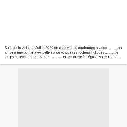
Suite de la visite en Juillet 2020 de cette ville et randonnée à vélos ... ... ... on
arrive à une pointe avec cette statue et tous ces rochers !! cliquez ... ... ... le
temps se lève un peu ! super ... ... ... ... et l'on arrive à L'église Notre-Dame-
de-Kerdro...