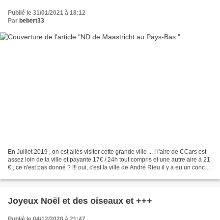
Publié le 31/01/2021 à 18:12
Par
bebert33
En Juillet 2019 , on est allés visiter cette grande ville ... ! l'aire de CCars est
assez loin de la ville et payante 17€ / 24h tout compris et une autre aire à 21
€ , ce n'est pas donné ? !!! oui, c'est la ville de André Rieu il y a eu un concert
mais...
Joyeux Noël et des oiseaux et +++
Publié le 04/12/2020 à 21:47