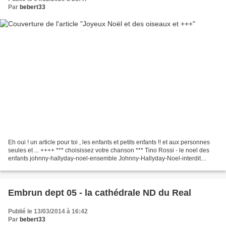
Par
bebert33
Eh oui ! un article pour toi , les enfants et petits enfants !! et aux personnes
seules et ... ++++ *** choisissez votre chanson *** Tino Rossi - le noel des
enfants johnny-hallyday-noel-ensemble Johnny-Hallyday-Noel-interdit
johnny-hallyday-mon-plus-beau-noel...
Embrun dept 05 - la cathédrale ND du Real
Publié le 13/03/2014 à 16:42
Par
bebert33