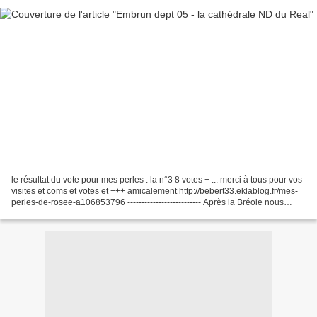
le résultat du vote pour mes perles : la n°3 8 votes + ... merci à tous pour vos
visites et coms et votes et +++ amicalement http://bebert33.eklablog.fr/mes-
perles-de-rosee-a106853796 -------------------------- Après la Bréole nous
allons à Embrun dept...