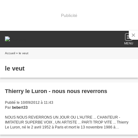
Publicité
MENU
Accueil
» le veut
le veut
Thierry le Luron - nous nous reverrons
Publié le 10/09/2012 à 11:43
Par
bebert33
NOUS NOUS REVERRONS UN JOUR OU L'AUTRE ... CHANTEUR -
IMITATEUR SUPERBE VOIX , UN ARTISTE ... PARTI TROP VITE ... Thierry
Le Luron, né le 2 avril 1952 à Paris et mort le 13 novembre 1986 à
Boulogne-Billancourt (Hauts-de-Seine), UN ARTISTE QUE J'AVAIS...