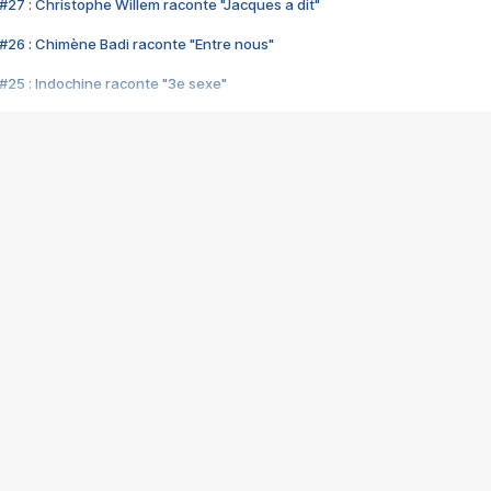
#27 : Christophe Willem raconte "Jacques a dit"
#26 : Chimène Badi raconte "Entre nous"
#25 : Indochine raconte "3e sexe"
#24 : Zaho raconte "C'est chelou"
#23 : Patrick Bruel raconte "Au café des délices"
#22 : Kyo raconte "Le chemin"
#21 : Nolwenn Leroy raconte "Cassé"
#20 : Patrick Hernandez raconte "Born to be alive"
#19 : Lorie raconte "Près de moi"
#18 : Michael Jones raconte "A nos actes manqués" (avec Jean-Jacque
#17 : Khaled raconte "Aïcha"
#16 : Corneille raconte "Parce qu'on vient de loin"
#15 : Indochine raconte "L'aventurier"