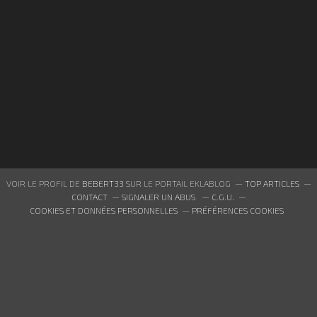
VOIR LE PROFIL DE
BEBERT33
SUR LE PORTAIL EKLABLOG
TOP ARTICLES
CONTACT
SIGNALER UN ABUS
C.G.U.
COOKIES ET DONNÉES PERSONNELLES
PRÉFÉRENCES COOKIES