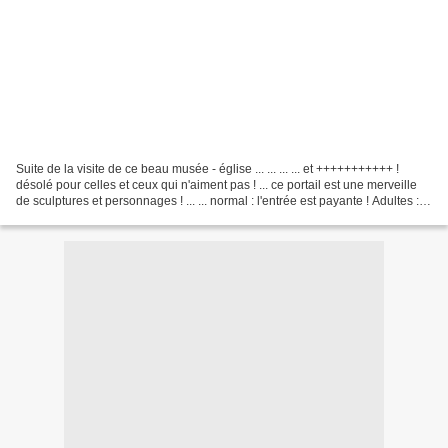
Suite de la visite de ce beau musée - église ... ... ... ... et +++++++++++ !
désolé pour celles et ceux qui n'aiment pas ! ... ce portail est une merveille
de sculptures et personnages ! ... ... normal : l'entrée est payante ! Adultes :
10 € (10,90 US$...