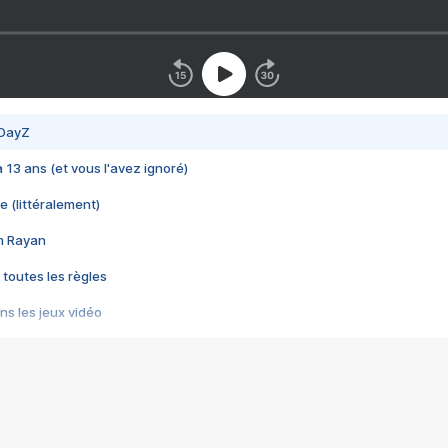
 DayZ
 a 13 ans (et vous l'avez ignoré)
e (littéralement)
im Rayan
 toutes les règles
s les jeux vidéo
us choquant de Rockstar ? - Le scandale BULLY
e plus moche de Steam
du RÊVE tourne au CAUCHEMAR