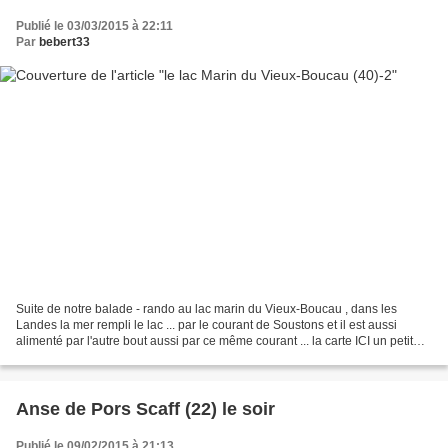
Publié le 03/03/2015 à 22:11
Par
bebert33
Suite de notre balade - rando au lac marin du Vieux-Boucau , dans les
Landes la mer rempli le lac ... par le courant de Soustons et il est aussi
alimenté par l'autre bout aussi par ce même courant ... la carte ICI un petit
amusement ... en reflets on...
Anse de Pors Scaff (22) le soir
Publié le 09/02/2015 à 21:13