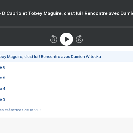
 DiCaprio et Tobey Maguire, c'est lui ! Rencontre avec Dam
bey Maguire, c'est lui ! Rencontre avec Damien Witecka
e 6
e 5
e 4
e 3
s créatrices de la VF !
e 2
e 1