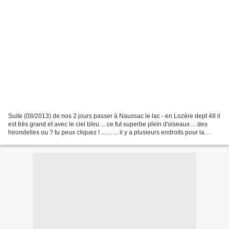
Suite (08/2013) de nos 2 jours passer à Naussac le lac - en Lozère dept 48 il
est très grand et avec le ciel bleu ... ce fut superbe plein d'oiseaux ... des
hirondelles ou ? tu peux cliquez ! ... ... ... il y a plusieurs endroits pour la
baignade ......