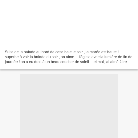
Suite de la balade au bord de cette baie le soir , la marée est haute !
superbe à voir la balade du soir , on aime ... l'église avec la lumière de fin de
journée ! on a eu droit à un beau coucher de soleil ... et moi j'ai aimé faire
ces clichés que c'était...