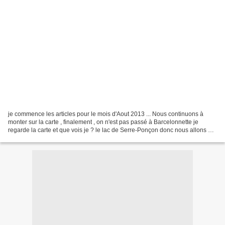
je commence les articles pour le mois d'Aout 2013 ... Nous continuons à
monter sur la carte , finalement , on n'est pas passé à Barcelonnette je
regarde la carte et que vois je ? le lac de Serre-Ponçon donc nous allons à
Savines le lac dept 05 Alpes de...