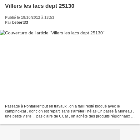
Villers les lacs dept 25130
Publié le 19/10/2012 à 13:53
Par
bebert33
Passage à Pontarlier tout en travaux , on a failli resté bloqué avec le
camping-car , donc on est reparti sans s'arréter ! hélas On passe à Morteau ,
une petite visite ... pas d'aire de CCar , on achète des produits régionnaux ...
puis on va à la chocolaterie...