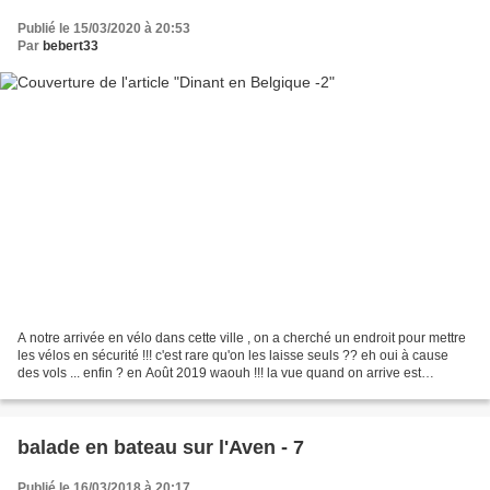
Publié le 15/03/2020 à 20:53
Par
bebert33
A notre arrivée en vélo dans cette ville , on a cherché un endroit pour mettre
les vélos en sécurité !!! c'est rare qu'on les laisse seuls ?? eh oui à cause
des vols ... enfin ? en Août 2019 waouh !!! la vue quand on arrive est
magique ... et l'on visite...
balade en bateau sur l'Aven - 7
Publié le 16/03/2018 à 20:17