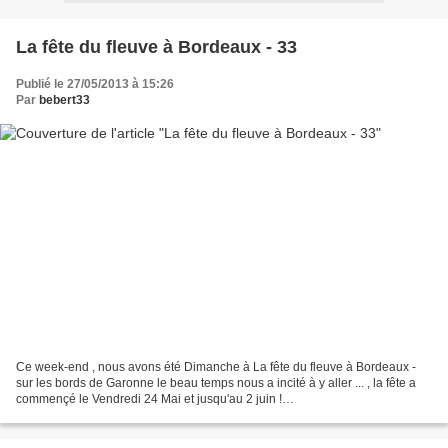
La fête du fleuve à Bordeaux - 33
Publié le 27/05/2013 à 15:26
Par
bebert33
Ce week-end , nous avons été Dimanche à La fête du fleuve à Bordeaux -
sur les bords de Garonne le beau temps nous a incité à y aller ... , la fête a
commençé le Vendredi 24 Mai et jusqu'au 2 juin !
http://www.bordeauxfetelefleuve.com/fr/programme/ on...