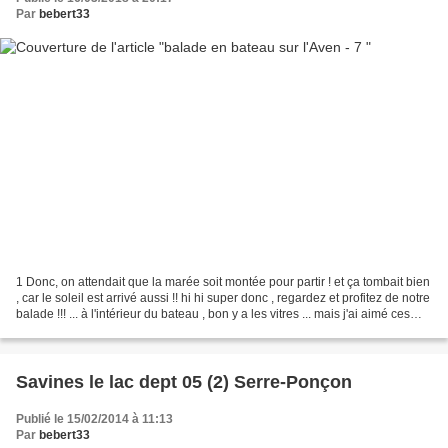
Par
bebert33
1 Donc, on attendait que la marée soit montée pour partir ! et ça tombait bien
, car le soleil est arrivé aussi !! hi hi super donc , regardez et profitez de notre
balade !!! ... à l'intérieur du bateau , bon y a les vitres ... mais j'ai aimé ces
effets...
Savines le lac dept 05 (2) Serre-Ponçon
Publié le 15/02/2014 à 11:13
Par
bebert33