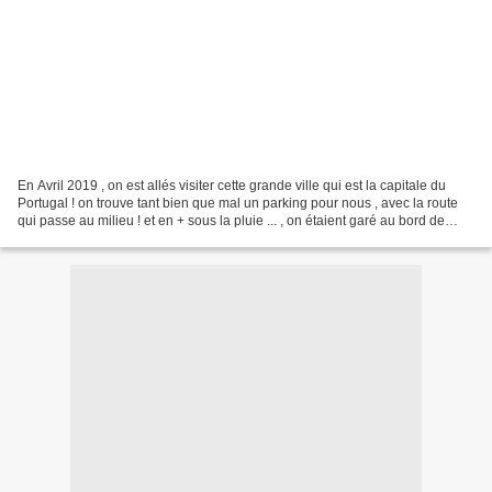
En Avril 2019 , on est allés visiter cette grande ville qui est la capitale du
Portugal ! on trouve tant bien que mal un parking pour nous , avec la route
qui passe au milieu ! et en + sous la pluie ... , on étaient garé au bord de
l'estuaire du Tage...