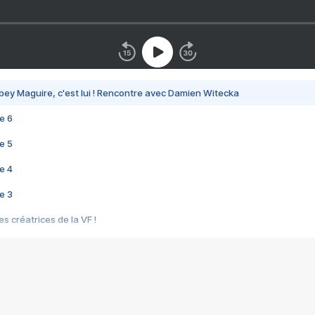
bey Maguire, c'est lui ! Rencontre avec Damien Witecka
e 6
e 5
e 4
e 3
s créatrices de la VF !
e 2
e 1
e Mektoub My Love arrive enfin ! Rencontre avec Shaïn Boumedine et Sal