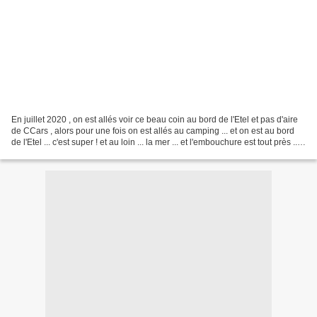
En juillet 2020 , on est allés voir ce beau coin au bord de l'Etel et pas d'aire
de CCars , alors pour une fois on est allés au camping ... et on est au bord
de l'Etel ... c'est super ! et au loin ... la mer ... et l'embouchure est tout près ...
et les...