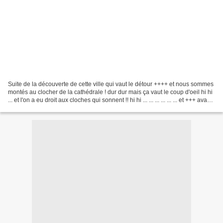
Suite de la découverte de cette ville qui vaut le détour ++++ et nous sommes
montés au clocher de la cathédrale ! dur dur mais ça vaut le coup d'oeil hi hi
... et l'on a eu droit aux cloches qui sonnent !! hi hi ... ... ... ... ... ... et +++ avant
de...