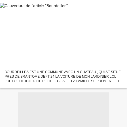
BOURDEILLES EST UNE COMMUNE AVEC UN CHATEAU , QUI SE SITUE
PRES DE BRANTOME DEPT 24 LA VOITURE DE MON JARDINIER LOL
LOL LOL HI HI HI JOLIE PETITE EGLISE ... LA FAMILLE SE PROMENE ... IL
ME REGARDE MAIS POURQUOI ? DES PHOTOS REFLETS COMME
J'AIME ET VOUS...