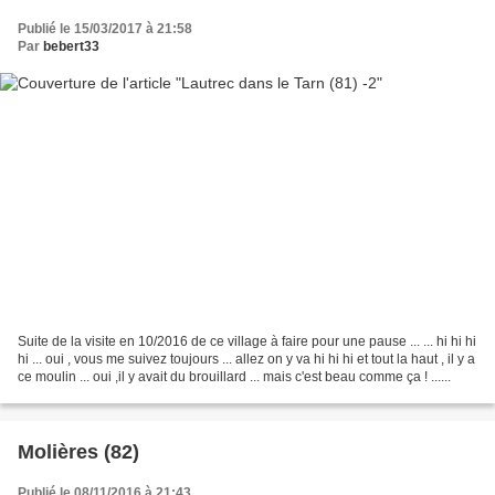
Publié le 15/03/2017 à 21:58
Par
bebert33
Suite de la visite en 10/2016 de ce village à faire pour une pause ... ... hi hi hi
hi ... oui , vous me suivez toujours ... allez on y va hi hi hi et tout la haut , il y a
ce moulin ... oui ,il y avait du brouillard ... mais c'est beau comme ça ! ......
Molières (82)
Publié le 08/11/2016 à 21:43