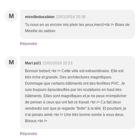
M
mireilledusablon
22/01/2016 20:38
Tu nous en as encore mis plein les yeux,merci!<br /> Bises de
Mireille du sablon
Répondre
M
Mari jo21
22/01/2016 20:23
Bonsoir bebert,<br /> Cette ville est extraordinaire. Elle est
très riche et grande. Des architectures magnifiques.
Dommage que certains bâtiments ont des fenêtres PVC. Je
suis toujours époustouflée par les sculptures en haut des
bâtiments. Elles sont magnifiques et je ne peux m'empêcher
de penser à ceux qui ont fait ce travail.<br /> Ca fait deux
vendredis soir que je regarde "tintin" à la télé. Et pourtant, je
n'ai jamais aimé.<br /> Une très bonne soirée à vous deux.
Bisous.<br />
Répondre