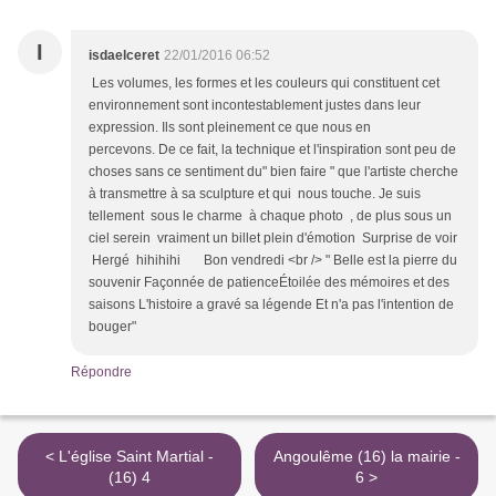
I
isdaelceret
22/01/2016 06:52
Les volumes, les formes et les couleurs qui constituent cet
environnement sont incontestablement justes dans leur
expression. Ils sont pleinement ce que nous en
percevons. De ce fait, la technique et l'inspiration sont peu de
choses sans ce sentiment du" bien faire " que l'artiste cherche
à transmettre à sa sculpture et qui nous touche. Je suis
tellement sous le charme à chaque photo , de plus sous un
ciel serein vraiment un billet plein d'émotion Surprise de voir
Hergé hihihihi Bon vendredi <br /> " Belle est la pierre du
souvenir Façonnée de patienceÉtoilée des mémoires et des
saisons L'histoire a gravé sa légende Et n'a pas l'intention de
bouger"
Répondre
< L'église Saint Martial -
Angoulême (16) la mairie -
(16) 4
6 >