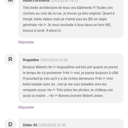
maite-corsinette
22/01/2016 14:23
Très belle architecture de tous ces bâtiments !!! Toutes ces
cloches au coin de la rue, je trouve ça très original. Quant à
Hergé, belle statue mais je n'aime pas les BD en règle
générale.<br /> Je vous souhaite à tous deux un bon WE,
bisous à lundi. Il pleut ici.
Répondre
R
Roguidine
22/01/2016 12:03
Bonjour Bébert,<br /> Angoulême est très joli quand on prend
le temps de s'y promener !!<br /> moi, je passe toujours à côté
!!! pourtant je vois qu'il y a de riches demeures !!<br /> Une
belle balade avec toi , moi je me suis baladée vers les
remparts aussi.<br /> Très jolies tes photos, le château est
aussi la mairie ...<br /> Bonne journée Bébert, bises
Répondre
D
Didier 85
22/01/2016 11:39