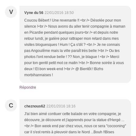
V
Vyne du 56
22/01/2016 18:50
Coucou Bébert ! Une revenante !! <br /> Désolée pour mon
silence !<br /> Nous avons du aller tenir compagnie à maman
en Picardie pendant quelques jours<br /> et depuis notre
retour lundi, je galère pour rattraper mon retard dans mes
visites bloguesques ! Hum ! Ça s'dit ? <br /> Je ne connais
pas Angoulême mais la ville paraît très belle !<br /> Ou tes
photos l'ont rendue belle ! ?? Non, je blague ! <br /> Merci
pour ton gentil petit mot ce matin !<br /> Bonne soirée à vous
deux ! Et bon week-end !<br /> @ Bientôt ! Bizhs
morbihannaises !
Répondre
C
cheznous62
22/01/2016 18:16
J'ai bien aimé contiuer cette balade en votre compagnie, je
découvre, je découvre et j'apprends pour la statue d'Hergé ...
<br /> Bon week end par chez vous, nous ce sera "cocooning"
car il s'est remis à pleuvoir dans le Nord ...Bouh !!Bises