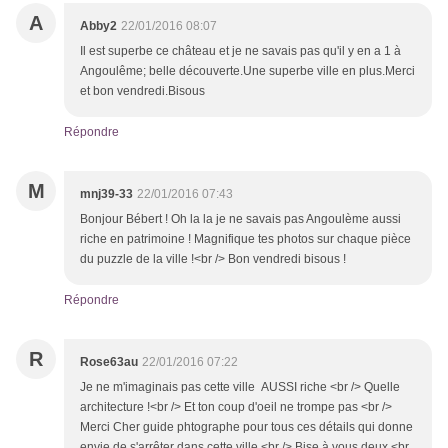
A
Abby2
22/01/2016 08:07
Il est superbe ce château et je ne savais pas qu'il y en a 1 à
Angoulême; belle découverte.Une superbe ville en plus.Merci
et bon vendredi.Bisous
Répondre
M
mnj39-33
22/01/2016 07:43
Bonjour Bébert ! Oh la la je ne savais pas Angoulème aussi
riche en patrimoine ! Magnifique tes photos sur chaque pièce
du puzzle de la ville !<br /> Bon vendredi bisous !
Répondre
R
Rose63au
22/01/2016 07:22
Je ne m'imaginais pas cette ville AUSSI riche <br /> Quelle
architecture !<br /> Et ton coup d'oeil ne trompe pas <br />
Merci Cher guide phtographe pour tous ces détails qui donne
envie de s'arrêter dans cette ville <br /> Bise à vous deux <br