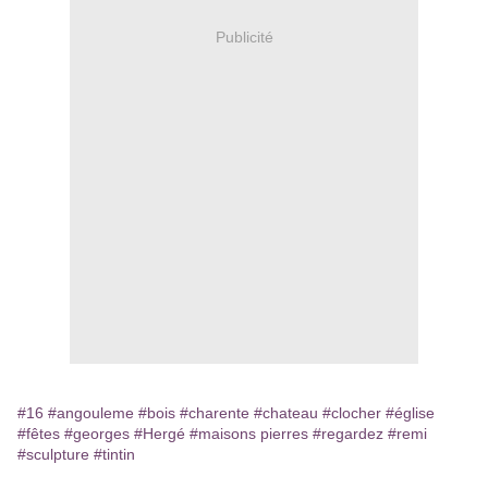
Publicité
#16
#angouleme
#bois
#charente
#chateau
#clocher
#église
#fêtes
#georges
#Hergé
#maisons pierres
#regardez
#remi
#sculpture
#tintin