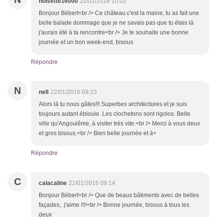
noisette16000
22/01/2016 10:02
Bonjour Bébert<br /> Ce château c'est la mairie, tu as fait une
belle balade dommage que je ne savais pas que tu étais là
j'aurais été à ta rencontre<br /> Je te souhaite une bonne
journée et un bon week-end, bisous
Répondre
N
nell
22/01/2016 09:23
Alors là tu nous gâtes!!! Superbes architectures et je suis
toujours autant éblouie. Les clochetons sont rigolos. Belle
ville qu'Angoulême, à visiter très vite.<br /> Merci à vous deux
et gros bisous.<br /> Bien belle journée et à+
Répondre
C
calacaline
22/01/2016 09:14
Bonjour Bébert<br /> Que de beaux bâtiments avec de belles
façades, j'aime !!!!<br /> Bonne journée, bisous à tous les
deux