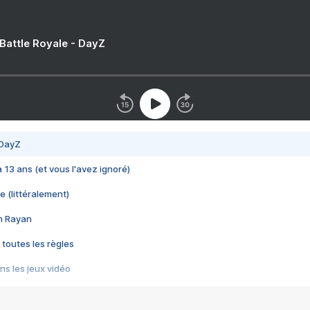
 Battle Royale - DayZ
 DayZ
 a 13 ans (et vous l'avez ignoré)
e (littéralement)
im Rayan
 toutes les règles
s les jeux vidéo
us choquant de Rockstar ? - Le scandale BULLY