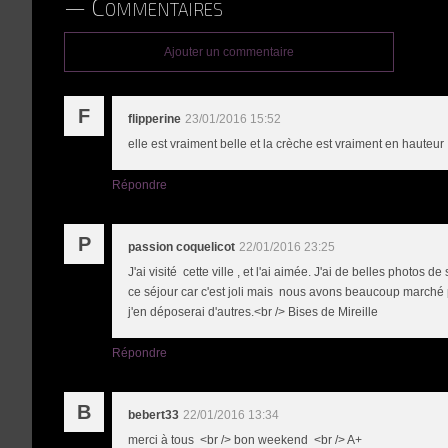
Commentaires
Ajouter un commentaire
F
flipperine
23/01/2016 15:52
elle est vraiment belle et la crèche est vraiment en hauteur
Répondre
P
passion coquelicot
22/01/2016 23:25
J'ai visité cette ville , et l'ai aimée. J'ai de belles photo
ce séjour car c'est joli mais nous avons beaucoup marché pou
j'en déposerai d'autres.<br /> Bises de Mireille
Répondre
B
bebert33
22/01/2016 13:34
merci à tous <br /> bon weekend <br /> A+