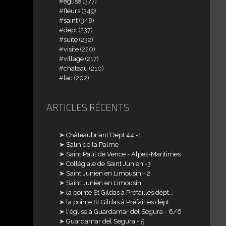
église
(377)
fleurs
(349)
saint
(348)
dept
(237)
suite
(232)
visite
(220)
village
(217)
chateau
(210)
lac
(202)
ARTICLES RÉCENTS
Châteaubriant Dept 44 -1
Salin de la Palme
Saint Paul de Vence - Alpes-Maritimes
Collégiale de Saint Junien -3
Saint Junien en Limousin - 2
Saint Junien en Limousin
la pointe St Gildas à Préfailles dépt...
la pointe St Gildas à Préfailles dépt...
l'église à Guardamar del Segura - 6/6
Guardamar del Segura - 5