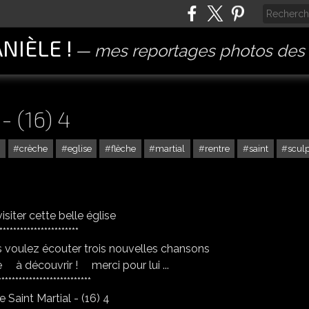
ANIÈLE !
mes reportages photos des 
- (16) 4
crèche
eglise
flèche
martial
rentre
saint
scul
isiter cette belle église
***********************
s voulez écouter trois nouvelles chansons
e à découvrir ! merci pour lui ...
***************************