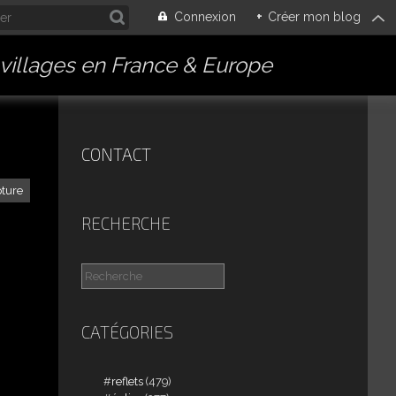
Connexion
+
Créer mon blog
villages en France & Europe
CONTACT
pture
RECHERCHE
CATÉGORIES
reflets
(479)