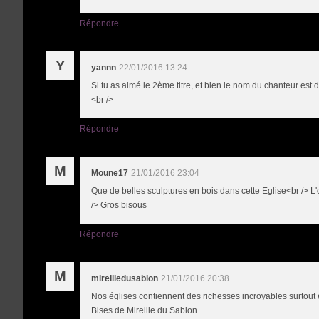
Répondre
Y
yannn
22/01/2016 13:24
Si tu as aimé le 2ème titre, et bien le nom du chanteur est d
<br />
Répondre
M
Moune17
21/01/2016 23:04
Que de belles sculptures en bois dans cette Eglise<br /> L'
/> Gros bisous
Répondre
M
mireilledusablon
21/01/2016 20:38
Nos églises contiennent des richesses incroyables surtout e
Bises de Mireille du Sablon