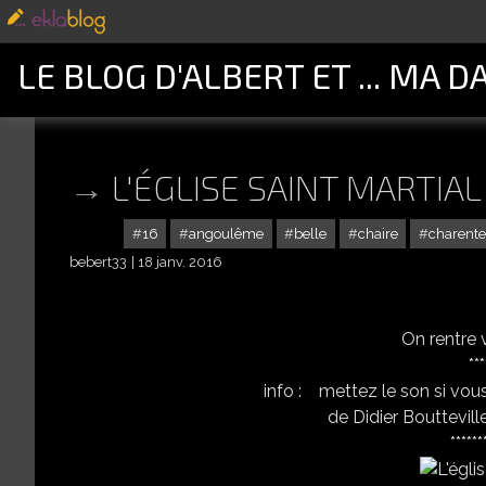
LE BLOG D'ALBERT ET ... MA D
L'ÉGLISE SAINT MARTIAL 
16
angoulême
belle
chaire
charente
bebert33
18 janv. 2016
On rentre v
***
info : mettez le son si vou
de Didier Bouttevill
******