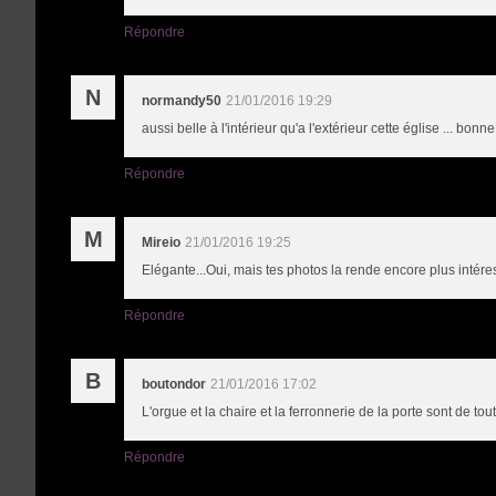
Répondre
N
normandy50
21/01/2016 19:29
aussi belle à l'intérieur qu'a l'extérieur cette église ... bonn
Répondre
M
Mireio
21/01/2016 19:25
Elégante...Oui, mais tes photos la rende encore plus intéres
Répondre
B
boutondor
21/01/2016 17:02
L'orgue et la chaire et la ferronnerie de la porte sont de to
Répondre