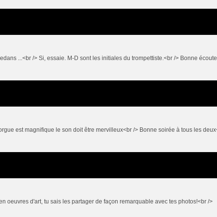
edans ...<br /> Si, essaie. M-D sont les initiales du trompettiste.<br /> Bonne écoute 
orgue est magnifique le son doit être mervilleux<br /> Bonne soirée à tous les deux
n oeuvres d'art, tu sais les partager de façon remarquable avec tes photos!<br />