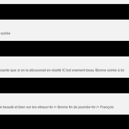
e soirée
sante que si on la découvrait en réalité !C'est vraiment beau !Bonne soirée à toi
ute beauté et bien sur les vitraux<br /> Bonne fin de journée<br /> François