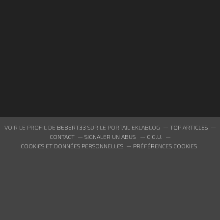
VOIR LE PROFIL DE
BEBERT33
SUR LE PORTAIL EKLABLOG
TOP ARTICLES
CONTACT
SIGNALER UN ABUS
C.G.U.
COOKIES ET DONNÉES PERSONNELLES
PRÉFÉRENCES COOKIES