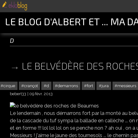
LE BLOG D'ALBERT ET ... MA D
d
LE BELVÉDÈRE DES ROCHE
cirque
crançot
d
demarrons
fort
jura
messieurs
bebert33
09 févr. 2013
Le lendemain , nous démarrons fort par la monté au belv
de la cascade du tuf sympa la ballade en callèche ... o
et en forme !!! lol lol lol on se penche non ? ah oui , on 
Messieurs ! j'aime le jaune des tournesols ... le chemin pas