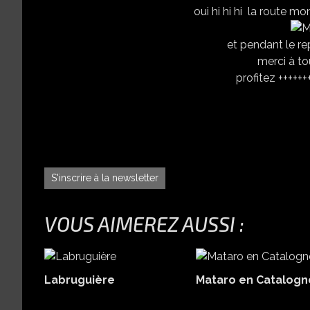
oui hi hi hi la route mon
et pendant le rep
merci à t
profitez ++++++
S'inscrire à la newsletter
VOUS AIMEREZ AUSSI :
Labruguière
Mataro en Catalogn