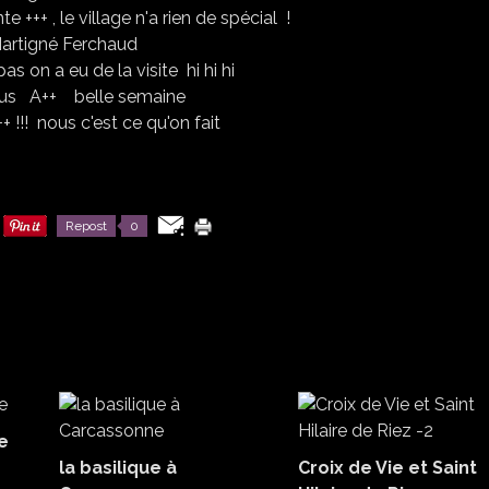
te +++ , le village n'a rien de spécial !
as on a eu de la visite hi hi hi
ous A++ belle semaine
++ !!! nous c'est ce qu'on fait
Repost
0
e
la basilique à
Croix de Vie et Saint