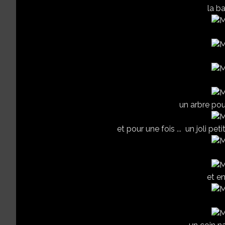
la b
un arbre pour
et pour une fois ... un joli p
et en