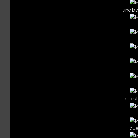
une bel
on peut 
que 