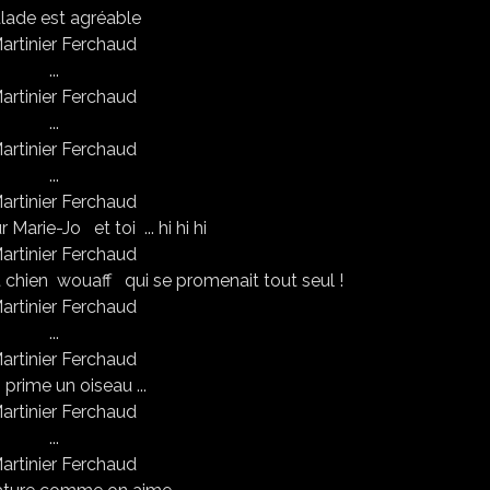
alade est agréable
...
...
...
 Marie-Jo et toi ... hi hi hi
etit chien wouaff qui se promenait tout seul !
...
 prime un oiseau ...
...