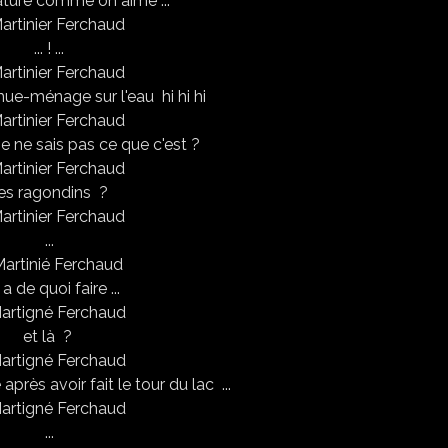
ature comme on aime ...
... ! ...
emue-ménage sur l'eau hi hi hi
, je ne sais pas ce que c'est ?
es ragondins ?
...
y a de quoi faire ...
et là ?
 après avoir fait le tour du lac ...
...