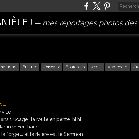
ANIÈLE !
mes reportages photos des 
martigne
nature
oiseaux
parcours
petit
ragondin
r
 ...
 ville
ans trucage , la route en pente hi hi
la forge ... et la rivière est le Semnon