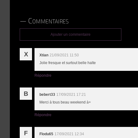
Commentaires
Ajouter un commentaire
X
Xtian
21/09/2021 11:50
Jolie fresque et surtout belle halte
Répondre
B
bebert33
17/09/2021 17:21
Merci à tous beau weekend à+
Répondre
F
Flodu65
17/09/2021 12:34