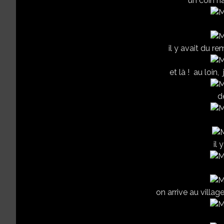
un coin n
il y avait du r
et là ! au loin
d
il 
on arrive au village