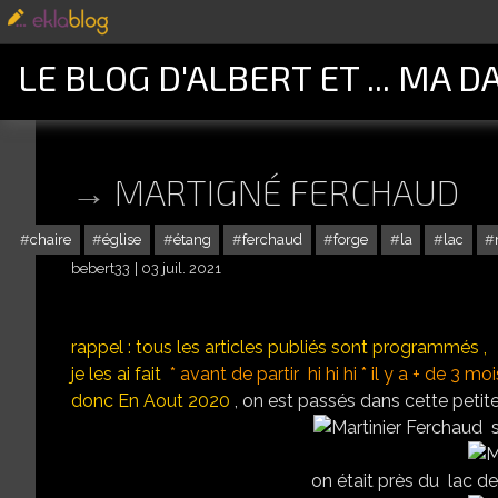
LE BLOG D'ALBERT ET ... MA D
MARTIGNÉ FERCHAUD
chaire
église
étang
ferchaud
forge
la
lac
bebert33
03 juil. 2021
rappel : tous les articles publiés sont programmés ,
je les ai fait
* avant de partir hi hi hi * il y a + de 3 mois
donc En Aout 2020
, on est passés dans cette petite
s
on était près du lac de 