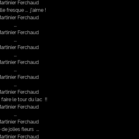
le fresque ... j'aime !
...
...
...
...
...
faire le tour du lac !!
...
de jolies fleurs ...