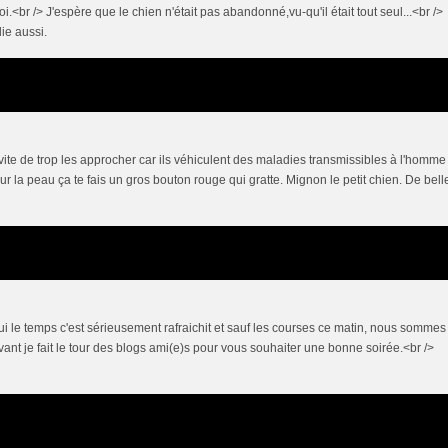
.<br /> J'espère que le chien n'était pas abandonné,vu-qu'il était tout seul...<br />
lie aussi.
ite de trop les approcher car ils véhiculent des maladies transmissibles à l'homme 
 sur la peau ça te fais un gros bouton rouge qui gratte. Mignon le petit chien. De bell
ui le temps c'est sérieusement rafraichit et sauf les courses ce matin, nous sommes
avant je fait le tour des blogs ami(e)s pour vous souhaiter une bonne soirée.<br />