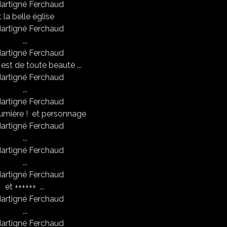
t la belle église
...
 est de toute beauté ...
...
lumière ! et personnage
...
...
et ++++++ ...
...