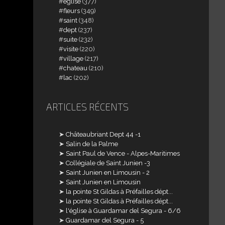
église
(377)
fleurs
(349)
saint
(348)
dept
(237)
suite
(232)
visite
(220)
village
(217)
chateau
(210)
lac
(202)
ARTICLES RÉCENTS
Châteaubriant Dept 44 -1
Salin de la Palme
Saint Paul de Vence - Alpes-Maritimes
Collégiale de Saint Junien -3
Saint Junien en Limousin - 2
Saint Junien en Limousin
la pointe St Gildas à Préfailles dépt...
la pointe St Gildas à Préfailles dépt...
l'église à Guardamar del Segura - 6/6
Guardamar del Segura - 5