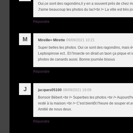
Oui,ce sont des ragondins,il y en a souvent près de chez moi
J'aime beaucoup tes photos du lac!<br /> La ville est très jo
Répondre
M
Mireille= Mirette
09/09/2021 10:21
Super belles tes photos. Oui ce sont des ragondins, mais év
Leptospirose ect.. Et l'insecte on dirait un taon ça pique et
photos de canards aussi. Bonne journée bisous
Répondre
J
jacques05100
08/09/2021 19:09
Bonsoir Bébert.<br /> Superbes tes photos.<br /> Aujourd'h
resté à la maison.<br /> C'est bientôt l'heure de souper et 
Amitié de nous deux.
Répondre