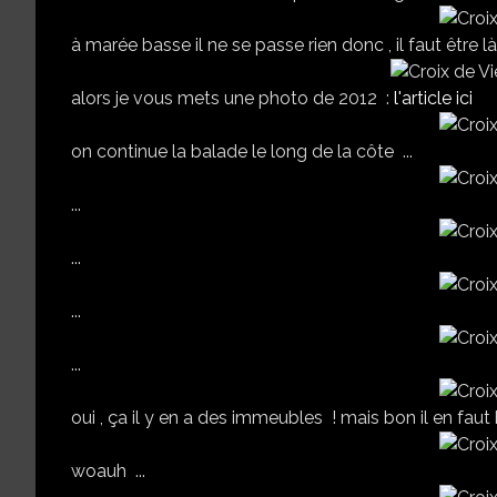
à marée basse il ne se passe rien donc , il faut être
alors je vous mets une photo de 2012 :
l'article ici
on continue la balade le long de la côte ...
...
...
...
...
oui , ça il y en a des immeubles ! mais bon il en faut b
woauh ...