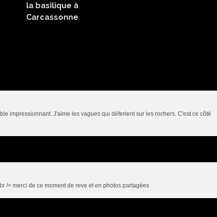
la basilique à
Carcassonne
le impressionnant. J'aime les vagues qui déferlent sur les rochers. C'est ce côté
i<br /> merci de ce moment de reve et en photos partagées