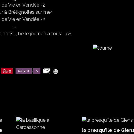
ur à Brétignolles sur mer
...
balades , belle journée à tous A+
Repost
0
e
la presqu'île de Giens