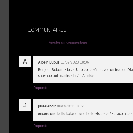
Commentaires
Ajouter un commentaire
A
Albert Lupus
11/09/2023 18:06
Bonjour Bébert, <br /> Une belle série avec un trou du Diab
sauvage qui m'attire.<br /> Amitiés.
Répondre
J
justelenoir
08/09/2023 10:23
encore une belle balade, une belle visite<br /> grace a to
Répondre