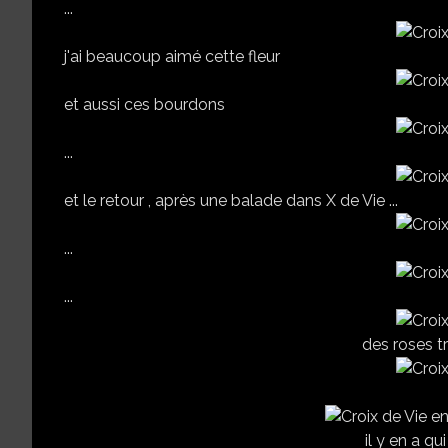
...
j'ai beaucoup aimé cette fleur
et aussi ces bourdons
...
et le retour , après une balade dans X de Vie ...
...
...
des roses t
il y en a q