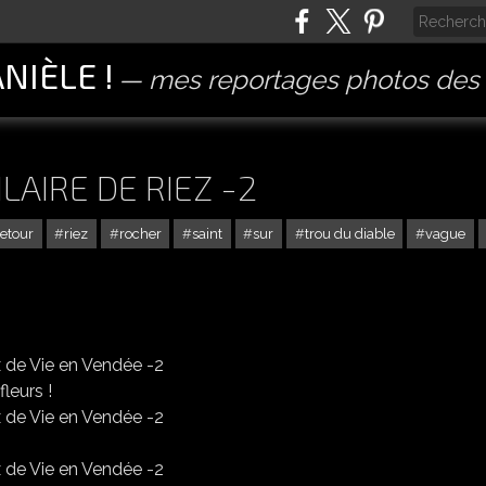
ANIÈLE !
mes reportages photos des 
ILAIRE DE RIEZ -2
retour
riez
rocher
saint
sur
trou du diable
vague
leurs !