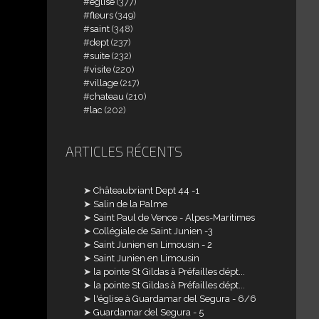
église
(377)
fleurs
(349)
saint
(348)
dept
(237)
suite
(232)
visite
(220)
village
(217)
chateau
(210)
lac
(202)
ARTICLES RÉCENTS
Châteaubriant Dept 44 -1
Salin de la Palme
Saint Paul de Vence - Alpes-Maritimes
Collégiale de Saint Junien -3
Saint Junien en Limousin - 2
Saint Junien en Limousin
la pointe St Gildas à Préfailles dépt...
la pointe St Gildas à Préfailles dépt...
l'église à Guardamar del Segura - 6/6
Guardamar del Segura - 5