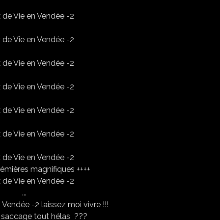
rémières magnifiques ++++
...
laissez moi vivre !!!
ui saccage tout hélas ???