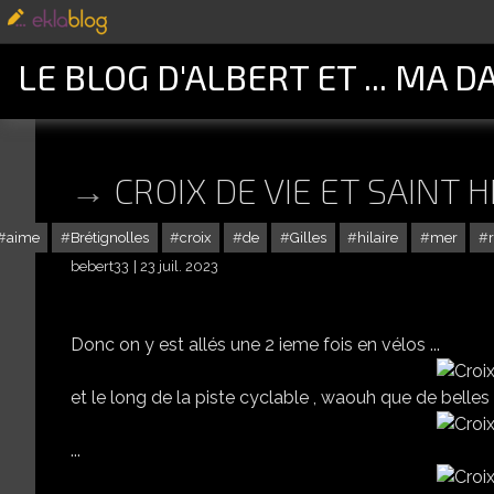
LE BLOG D'ALBERT ET ... MA D
CROIX DE VIE ET SAINT H
aime
Brétignolles
croix
de
Gilles
hilaire
mer
bebert33
23 juil. 2023
Donc on y est allés une 2 ieme fois en vélos ...
et le long de la piste cyclable , waouh que de belles f
...