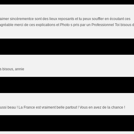
aimer sincèrementce sont des lieux reposants et tu peux souffler en écoutant ces
réable merci de ces explications et Photo s pris par un Professionnel Toi bisous 
s bisous, annie
aussi beau ! La France est vraiment belle partout ! Vous en avez de la chance !