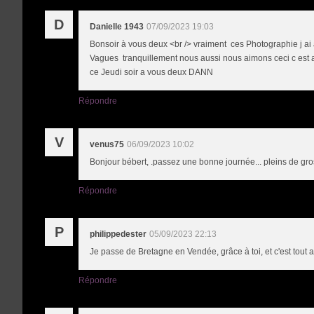
D
Danielle 1943
07/09/2023 19:03
Bonsoir à vous deux <br /> vraiment ces Photographie j ai 
Vagues tranquillement nous aussi nous aimons ceci c est ag
ce Jeudi soir a vous deux DANN
Répondre
V
venus75
06/09/2023 10:02
Bonjour bébert, .passez une bonne journée... pleins de gro
Répondre
P
philippedester
05/09/2023 22:13
Je passe de Bretagne en Vendée, grâce à toi, et c'est tout 
Répondre