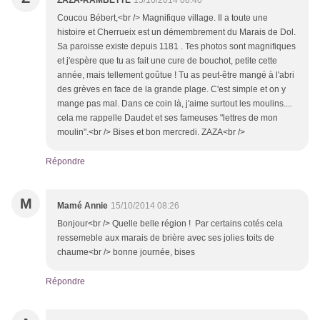
ZAZA-RAMBETTE
15/10/2014 08:40
Coucou Bébert,<br /> Magnifique village. Il a toute une
histoire et Cherrueix est un démembrement du Marais de Dol.
Sa paroisse existe depuis 1181 . Tes photos sont magnifiques
et j'espère que tu as fait une cure de bouchot, petite cette
année, mais tellement goûtue ! Tu as peut-être mangé à l'abri
des grèves en face de la grande plage. C'est simple et on y
mange pas mal. Dans ce coin là, j'aime surtout les moulins....
cela me rappelle Daudet et ses fameuses "lettres de mon
moulin".<br /> Bises et bon mercredi. ZAZA<br />
Répondre
M
Mamé Annie
15/10/2014 08:26
Bonjour<br /> Quelle belle région ! Par certains cotés cela
ressemeble aux marais de brière avec ses jolies toits de
chaume<br /> bonne journée, bises
Répondre