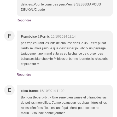
délicieuxPour le cœur des yeuxMerciBISESSSS A VOUS
DEUXVL/Claude
Répondre
F
Framboise à Pornic
15/10/2014 11:14
pas trop courant les toits de chaume dans le 35 .. c'est plutot
l'ardoise. mais j'avoue que c'est super joli.<br /> un paysage
typiquement normand et tu as eu la chance de croiser des
échasses blanches<br /> bises et bonne journée, ici c'est gris
et pluie<br />
Répondre
E
elisa-france
15/10/2014 11:09
Bonjour Bébert,<br /> Une série bien variée et offrant des tas
de petites merveilles. J'aime beaucoup les chaumières et les
roses trémières. Tout est un régal. Merci pour ce bon air
marin. Bisousde bonne journée