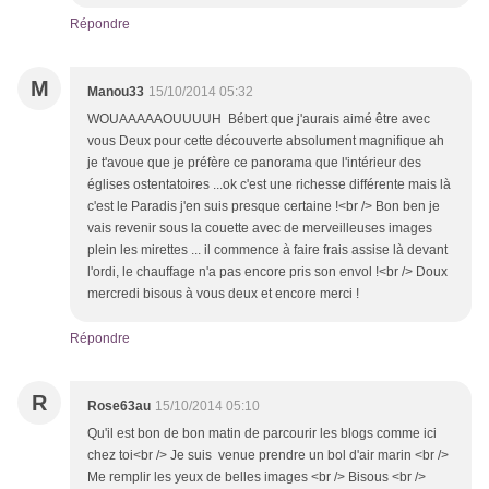
Répondre
M
Manou33
15/10/2014 05:32
WOUAAAAAOUUUUH Bébert que j'aurais aimé être avec
vous Deux pour cette découverte absolument magnifique ah
je t'avoue que je préfère ce panorama que l'intérieur des
églises ostentatoires ...ok c'est une richesse différente mais là
c'est le Paradis j'en suis presque certaine !<br /> Bon ben je
vais revenir sous la couette avec de merveilleuses images
plein les mirettes ... il commence à faire frais assise là devant
l'ordi, le chauffage n'a pas encore pris son envol !<br /> Doux
mercredi bisous à vous deux et encore merci !
Répondre
R
Rose63au
15/10/2014 05:10
Qu'il est bon de bon matin de parcourir les blogs comme ici
chez toi<br /> Je suis venue prendre un bol d'air marin <br />
Me remplir les yeux de belles images <br /> Bisous <br />