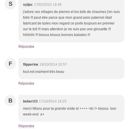
S
syljac
17/02/2015 18:46
j'adore ces villages de pierres et les toits de chaumes j'en suis
folle !!! peut etre parce que mon grand pere paternel était
fabricant de tuiles mon regard ce porte toujours en premier
sur le toit !!! mais attention je ne suis pas une girouette !!!
hihihihi !!! bisous bisous bonnes balades !!!
Répondre
F
flipperine
19/10/2014 10:57
tout est vraiment très beau
Répondre
B
bebert33
17/10/2014 16:25
merci Misou pour ta grande visite et ++++ <br /> bisous bon
week-end a+
Répondre