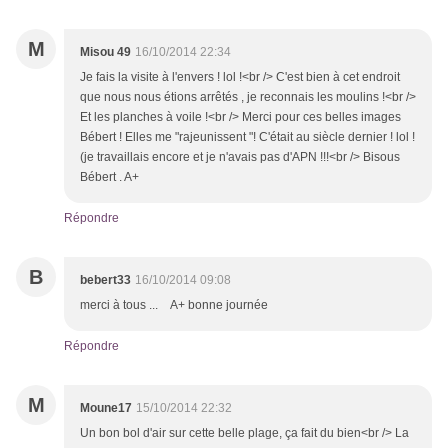
M
Misou 49
16/10/2014 22:34
Je fais la visite à l'envers ! lol !<br /> C'est bien à cet endroit
que nous nous étions arrêtés , je reconnais les moulins !<br />
Et les planches à voile !<br /> Merci pour ces belles images
Bébert ! Elles me "rajeunissent "! C'était au siècle dernier ! lol !
(je travaillais encore et je n'avais pas d'APN !!!<br /> Bisous
Bébert . A+
Répondre
B
bebert33
16/10/2014 09:08
merci à tous ... A+ bonne journée
Répondre
M
Moune17
15/10/2014 22:32
Un bon bol d'air sur cette belle plage, ça fait du bien<br /> La