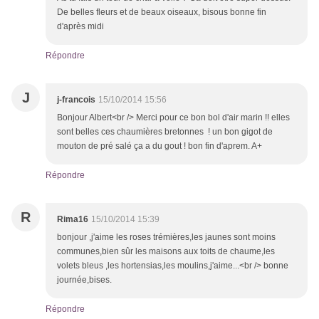
De belles fleurs et de beaux oiseaux, bisous bonne fin
d'après midi
Répondre
J
j-francois
15/10/2014 15:56
Bonjour Albert<br /> Merci pour ce bon bol d'air marin !! elles
sont belles ces chaumières bretonnes ! un bon gigot de
mouton de pré salé ça a du gout ! bon fin d'aprem. A+
Répondre
R
Rima16
15/10/2014 15:39
bonjour ,j'aime les roses trémières,les jaunes sont moins
communes,bien sûr les maisons aux toits de chaume,les
volets bleus ,les hortensias,les moulins,j'aime...<br /> bonne
journée,bises.
Répondre