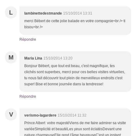
L
lambinettedestmande
15/10/2014 13:31
merci Bébert de cette jolie balade en votre compagnie<br /> ti
bisou<br />
Répondre
M
Maria Lina
15/10/2014 13:20
Bonjour Bébert, que tout est beau, c'est magnifique, tes
clichés sont superbes, merci pour ces belles visites virtuelles,
tu nous fait découvrir tout plein de merveilleux endroits c'est
super! Bise et bonne journée dans la tendresse!
Répondre
V
verismo-lagardere
15/10/2014 11:32
Prince Albert votre majestéViens de me faire admirer sa visite
variéeSimplicité et beautéLes yeux sont éclatésDevant une
nature charmeuseElle rend l'âme heureuseC'est un instant