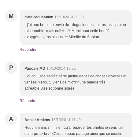
M
mireilledusablon
15/10/2014 20:33
...j'ai une brusque envie de ..déguster des huitres, est-ce bien
raisonnable, mais oui!<br /> Merci pour cette bouffée
d'oxygène, gros bisous de Mireille du Sablon
Répondre
P
Pascale MD
15/10/2014 19:31
Coucou,Une sacrée série pleine de tas de choses diverses et
variées.Merci, tu viens de m'offrir une balade très
agréable.Bise et bonne soirée
Répondre
A
AnnickAmiens
15/10/2014 17:40
Huuummmm, snif ! rien qu'à regarder tes photos je sens l'air
du large ...<br /> C'est un beau partage ainsi que ce moulin,