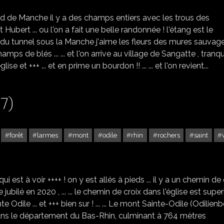
d de Manche il y a des champs entiers avec les trous des
Hubert ... ou l'on a fait une belle randonnée ! l'étang est le
u tunnel sous la Manche j'aime les fleurs des mures sauvages
amps de blés ... ... et l'on arrive au village de Sangatte , tranqu
'église et +++ ... et en prime un bourdon !! ... ... et l'on revient...
7)
forêt
larmes
mont
odile
rhin
rochers
saint
LE MONT SAINT ODILE (67)
i est à voir ++++ ! on y est allés à pieds ... il y a un chemin de 
 le jubilé en 2020 , ... ... le chemin de croix dans l'église est supe
inte Odile ... et +++ bien sur ! ... ... Le mont Sainte-Odile (Odilien
dans le département du Bas-Rhin, culminant à 764 mètres