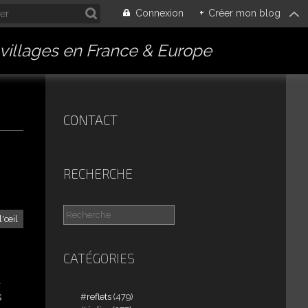
Connexion
+
Créer mon blog
villages en France & Europe
CONTACT
RECHERCHE
l'œil
CATÉGORIES
u
s
reflets
(479)