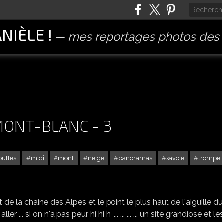
ANIÈLE !
mes reportages photos des 
MONT-BLANC - 3
outtes
midi
mont
neige
panoramas
savoie
trompe 
CHAMONIX - VISITE DU MONT-BLANC - 3
 la chaine des Alpes et le point le plus haut de l'aiguille d
er ... si on n'a pas peur hi hi hi ... ... ... ... un site grandiose et le