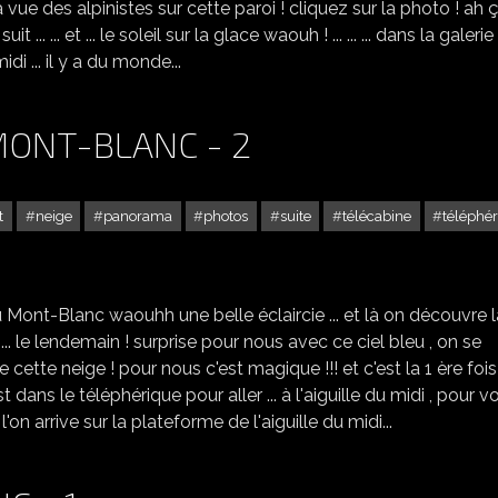
a vue des alpinistes sur cette paroi ! cliquez sur la photo ! ah ça
 ... ... et ... le soleil sur la glace waouh ! ... ... ... dans la galerie
di ... il y a du monde...
MONT-BLANC - 2
t
neige
panorama
photos
suite
télécabine
téléphé
CHAMONIX - VISITE DU MONT-BLANC - 2
Mont-Blanc waouhh une belle éclaircie ... et là on découvre l
. ! ... le lendemain ! surprise pour nous avec ce ciel bleu , on se
ute cette neige ! pour nous c'est magique !!! et c'est la 1 ère fois
dans le téléphérique pour aller ... à l'aiguille du midi , pour vo
l'on arrive sur la plateforme de l'aiguille du midi...