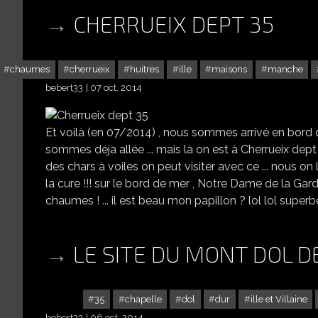
CHERRUEIX DEPT 35
chaumes
cherrueix
huitres
ille
maisons
manche
bebert33
07 oct. 2014
Et voilà (en 07/2014) , nous sommes arrivé en bord 
sommes déja allée ... mais là on est à Cherrueix dept 3
des chars à voiles on peut visiter avec ce ... nous on le
la cure !!! sur le bord de mer , Notre Dame de la Gard
chaumes ! ... il est beau mon papillon ? lol lol super
LE SITE DU MONT DOL DE
35
chapelle
dol
dur
ille et Villaine
bebert33
06 oct. 2014