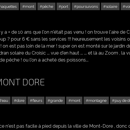
maquettes
mont
pêche
port
poursuivons
solaire
vo
LE CROISIC EN LOIRE-ATLANTIQUE
y a + de 10 ans que l'on n'était pas venu ! on trouve l'aire de 
aucoup ? pour 6 € sans les services !!! heureusement les voisins 
er ! on est pas loin de la mer ! super on est monté sur le jardin d
ran solaire du Croisic ... vue d'en haut ... ... et là au Zoom , la 
t de pêche ! ou l'on a acheté des poissons...
MONT DORE
d'eau
dore
fleurs
grande
mont
montagne
puy de 
LA GRANDE CASCADE - MONT DORE
ce n'est pas facile à pied depuis la ville de Mont-Dore , donc 