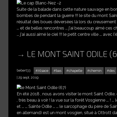
Suite de la balade dans cette nature sauvage en bor
bombes de pendant la guerre !!! le site du mont Saint 
résultat des boues déversées là lors du creusement d
... et de belles rencontres ... j'ai beaucoup aimé ces ch
... j'ai aussi aimé le ciel !!! le petit centre ville ... avec l
LE MONT SAINT ODILE (6
bebert33
Alsace
bas
chapelle
chemin
des
29 sept. 2019
En été 2018 , nous avons visiter le mont Saint Odile, qu
, très beau à voir ! la vue sur la forêt Vosgienne ... ! ...
et ... ... Sainte Odile ... ... le sarcophage du père de Sa
en allemand) est un mont vosgien, situé à Ottrott 