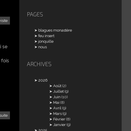
PAGES
visite
blagues monastère
feu insert
jonquille
i se
nous
 fois
ARCHIVES
2026
Août
(2)
Juillet
(9)
Juin
(10)
Mai
(8)
Avril
(9)
Mars
(9)
suite
Février
(8)
Janvier
(9)
2025