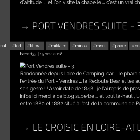
d'altitude. ... et l'on visite la chapelle ... c'est un vrai ch
PORT VENDRES SUITE - 
anal
fort
littoral
militaire
minou
mont
phare
po
bebert33
15 nov. 2018
Randonnée depuis l'aire de Camping-car ... le phare e
l'entrée du Port - Vendres ... la Redoute Bear et les a
son genre !!! à voir date de 1848 , je l'ai repris de prè
infos ici merci à ce blog superbe ... et tout là-haut , 
entre 1880 et 1882 situé à l'est de la commune de 
LE CROISIC EN LOIRE-A