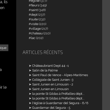
église
(377)
, ils
fleurs
(349)
 en
saint
(348)
dept
(237)
suite
(232)
visite
(220)
village
(217)
chateau
(210)
lac
(202)
rique
ARTICLES RÉCENTS
Châteaubriant Dept 44 -1
a
Salin de la Palme
Saint Paul de Vence - Alpes-Maritimes
Collégiale de Saint Junien -3
Saint Junien en Limousin - 2
ir le
Saint Junien en Limousin
la pointe St Gildas à Préfailles dépt...
la pointe St Gildas à Préfailles dépt...
l'église à Guardamar del Segura - 6/6
Guardamar del Segura - 5