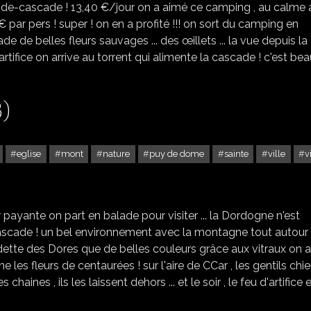
rande-cascade ! 13,40 €/jour on a aimé ce camping , au calme
 par pers ! super ! on en a profité !!! on sort du camping en
 de belles fleurs sauvages ... des œillets ... la vue depuis la
rtifice on arrive au torrent qui alimente la cascade ! c'est beau ..
)
eglise
mont
nature
puy de dome
sainte
ville
v
MONT DORE LA VILLE (63)
r payante on part en balade pour visiter ... la Dordogne n'est
cascade ! un bel environnement avec la montagne tout autour 
adette des Dores que de belles couleurs grâce aux vitraux on 
e les fleurs de centaurées ! sur l'aire de CCar , les gentils chi
ines , ils les laissent dehors ... et le soir , le feu d'artifice et