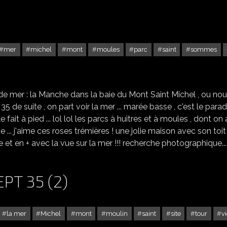
mer
michel
mont
moules
parc
saint
sommes
CHERRUEIX DEPT 35
de mer : la Manche dans la baie du Mont Saint Michel , ou no
5 de suite , on part voir la mer ... marée basse , c'est le parad
 fait à pied ... lol lol les parcs à huitres et à moules , dont on a
e ... j'aime ces roses trémières ! une jolie maison avec son toi
be et en + avec la vue sur la mer !!! recherche photographique...
PT 35 (2)
la mer
Michel
mont
moulin
saint
site
tour
v