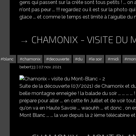
gens qui passent sur la crête sont tous petits ! ... on 
n'ont pas peur ... !!! regardez ou il est sur la photo qui suit
glace ... et comme le temps est limité à l'aiguille du mi
CHAMONIX - VISITE DU 
blanc
chamonix
decouverte
du
le soir
midi
mon
bebert33
07 nov. 2021
Suite de la découverte (07/2021) de Chamonix et du 
belle montagne enneigée ! la balade du soir ... ... ... ..
prépare pour aller ... en cette fin Juillet et de voir to
qu'on va en Haute Savoie ... waouhh ... et donc , on est 
Mont Blanc ... ... la vue depuis la 2 ième télécabine et 