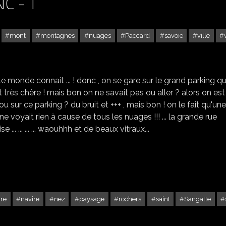
C - 1
mont
montagnes
nuages
Paccard
savoie
ville
CHAMONIX - MONT BLANC - 1
 le monde connait ... ! donc , on se gare sur le grand parking qu
st très chère ! mais bon on ne savait pas ou aller ? alors on est
u sur ce parking ? du bruit et +++ , mais bon ! on le fait qu'une
'on ne voyait rien à cause de tous les nuages !!! ... la grande rue
e ... ... ... ... waouhhh et de beaux vitraux...
re
navire
nez
paysage
rochers
saint
Sangatte
LE CAP BLANC-NEZ -2