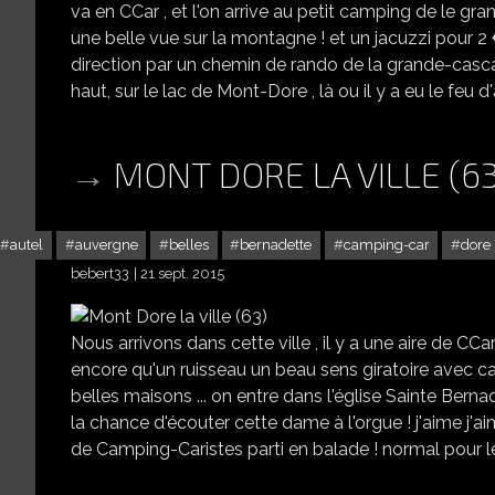
va en CCar , et l'on arrive au petit camping de le g
une belle vue sur la montagne ! et un jacuzzi pour 2 €
direction par un chemin de rando de la grande-cascade
haut, sur le lac de Mont-Dore , là ou il y a eu le feu d'a
MONT DORE LA VILLE (63
autel
auvergne
belles
bernadette
camping-car
dore
bebert33
21 sept. 2015
Nous arrivons dans cette ville , il y a une aire de CCa
encore qu'un ruisseau un beau sens giratoire avec 
belles maisons ... on entre dans l'église Sainte Bern
la chance d'écouter cette dame à l'orgue ! j'aime j'aim
de Camping-Caristes parti en balade ! normal pour les cha