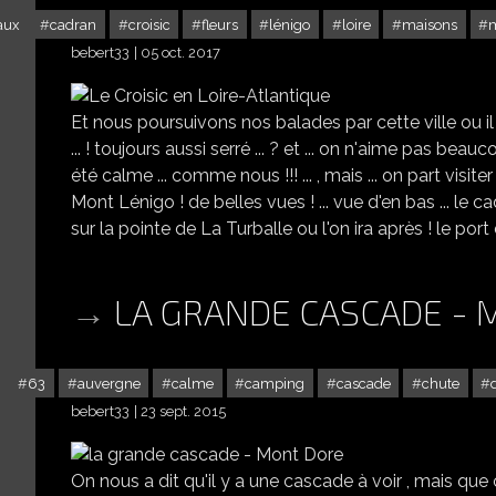
aux
cadran
croisic
fleurs
lénigo
loire
maisons
bebert33
05 oct. 2017
Et nous poursuivons nos balades par cette ville ou il 
... ! toujours aussi serré ... ? et ... on n'aime pas be
été calme ... comme nous !!! ... , mais ... on part visit
Mont Lénigo ! de belles vues ! ... vue d'en bas ... le cad
sur la pointe de La Turballe ou l'on ira après ! le por
LA GRANDE CASCADE - 
63
auvergne
calme
camping
cascade
chute
bebert33
23 sept. 2015
On nous a dit qu'il y a une cascade à voir , mais que 