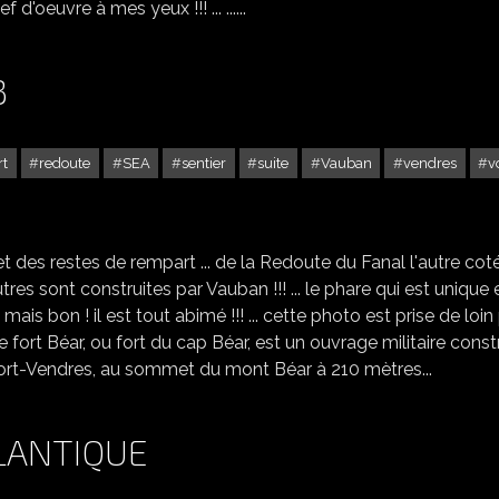
ef d'oeuvre à mes yeux !!! ... ......
3
rt
redoute
SEA
sentier
suite
Vauban
vendres
v
PORT VENDRES SUITE - 3
t des restes de rempart ... de la Redoute du Fanal l'autre cot
utres sont construites par Vauban !!! ... le phare qui est unique 
s mais bon ! il est tout abimé !!! ... cette photo est prise de loin
Le fort Béar, ou fort du cap Béar, est un ouvrage militaire const
Port-Vendres, au sommet du mont Béar à 210 mètres...
TLANTIQUE