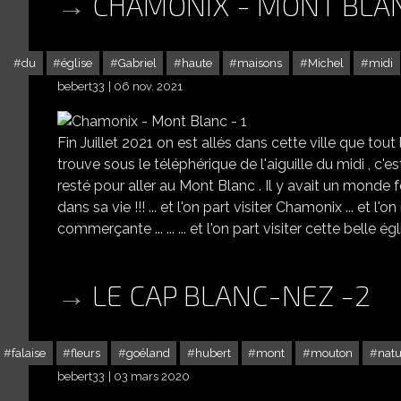
CHAMONIX - MONT BLAN
du
église
Gabriel
haute
maisons
Michel
midi
bebert33
06 nov. 2021
Fin Juillet 2021 on est allés dans cette ville que tout
trouve sous le téléphérique de l'aiguille du midi , c'e
resté pour aller au Mont Blanc . Il y avait un monde fo
dans sa vie !!! ... et l'on part visiter Chamonix ... et l
commerçante ... ... ... et l'on part visiter cette belle églis
LE CAP BLANC-NEZ -2
falaise
fleurs
goéland
hubert
mont
mouton
natu
bebert33
03 mars 2020